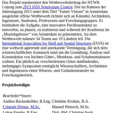
Das Projekt repräsentiert den Wettbewerbsbeitrag der HTWK
Leipzig zum
2015 IASS Symposium Contest
. Der im Rahmen der
Jahrestagung 2015 unter dem Titel "Future Visions" in Amsterdam
ausgelobte offene Wettbewerb richtete sich an Künstler, Architekten,
Ingenieure, Studenten, Professoren und Forschungsgruppen. Er
beinhaltete die Aufgabe, eine innovative Pavillonstruktur zu
entwerfen, zu planen, zu realisieren und während der Konferenz im
„Muziekgebouw“ von Amsterdam zu präsentieren. An dem
Wettbewerb nahmen 34 Teams aus 19 Ländern teil. Die
International Association for Shell and Spatial Structures
(IASS) ist
eine weltweit agierende und anerkannte Vereinigung, die sich dem
wissenschaftlichen Austausch rund um die Gestaltung, Analyse und
Konstruktion von leichten Gitter-, Membran- und Schalenstrukturen
widmet. Ein jährlich an verschiedensten Orten stattfindendes,
mehrtägiges Symposium ermöglicht Wissenschaftlern, Architekten
und Ingenieuren einen Wissens- und Gedankentransfer im
Forschungsbereich.
Projektbeteiligte
Bearbeiter*innen:
Andrea Backenköhler, B.Eng.
Christine Krohne, B.A.
Cristoph Dijoux, M.Sc.
Manuel Pietzsch, M.Sc.
Lukas Franke, B.Eng.
Dipl.-Päd. Christian Soyk