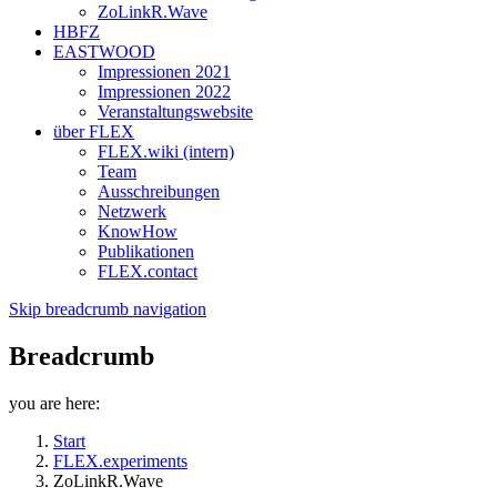
ZoLinkR.Wave
HBFZ
EASTWOOD
Impressionen 2021
Impressionen 2022
Veranstaltungswebsite
über FLEX
FLEX.wiki (intern)
Team
Ausschreibungen
Netzwerk
KnowHow
Publikationen
FLEX.contact
Skip breadcrumb navigation
Breadcrumb
you are here:
Start
FLEX.experiments
ZoLinkR.Wave