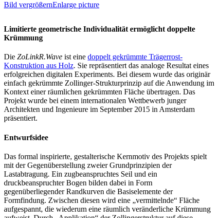
Bild vergrößernEnlarge picture
Limitierte geometrische Individualität ermöglicht doppelte
Krümmung
Die
ZoLinkR.Wave
ist eine
doppelt gekrümmte Trägerrost-
Konstruktion aus Holz
. Sie repräsentiert das analoge Resultat eines
erfolgreichen digitalen Experiments. Bei diesem wurde das originär
einfach gekrümmte Zollinger-Strukturprinzip auf die Anwendung im
Kontext einer räumlichen gekrümmten Fläche übertragen. Das
Projekt wurde bei einem internationalen Wettbewerb junger
Architekten und Ingenieure im September 2015 in Amsterdam
präsentiert.
Entwurfsidee
Das formal inspirierte, gestalterische Kernmotiv des Projekts spielt
mit der Gegenüberstellung zweier Grundprinzipien der
Lastabtragung. Ein zugbeanspruchtes Seil und ein
druckbeanspruchter Bogen bilden dabei in Form
gegenüberliegender Randkurven die Basiselemente der
Formfindung. Zwischen diesen wird eine „vermittelnde“ Fläche
aufgespannt, die wiederum eine räumlich veränderliche Krümmung
aufweist. Durch „Applikation“ der Zollingerstruktur auf diese