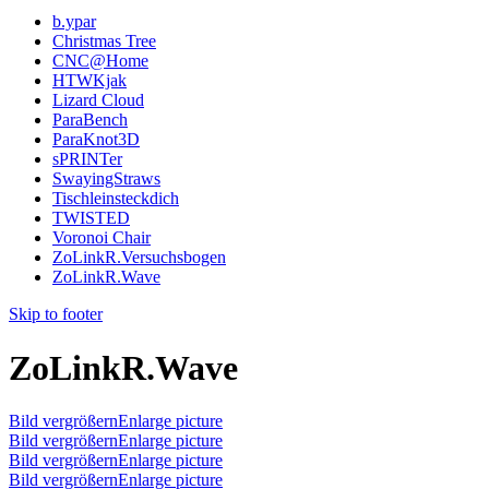
b.ypar
Christmas Tree
CNC@Home
HTWKjak
Lizard Cloud
ParaBench
ParaKnot3D
sPRINTer
SwayingStraws
Tischleinsteckdich
TWISTED
Voronoi Chair
ZoLinkR.Versuchsbogen
ZoLinkR.Wave
Skip to footer
ZoLinkR.Wave
Bild vergrößernEnlarge picture
Bild vergrößernEnlarge picture
Bild vergrößernEnlarge picture
Bild vergrößernEnlarge picture