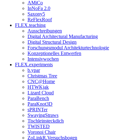
AMiCo
InNoFa 2.0
Saxony5
ReFlexRoof
FLEX.teaching
Ausschreibungen
Digital Architectural Manufacturing
Digital Structural Design
Forschungsmodul Architekturtechnologie
Konzeptionelles Entwerfen
Intensivwochen
FLEX.experiments
b.ypar
Christmas Tree
CNC@Home
HTWKjak
Lizard Cloud
ParaBench
ParaKnot3D
sPRINTer
SwayingStraws
Tischleinsteckdich
TWISTED
Voronoi Chair
ZoLinkR.Versuchsbogen