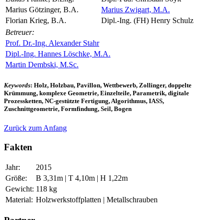
Marius Götzinger, B.A.
Marius Zwigart, M.A.
Florian Krieg, B.A.
Dipl.-Ing. (FH) Henry Schulz
Betreuer:
Prof. Dr.-Ing. Alexander Stahr
Dipl.-Ing. Hannes Löschke, M.A.
Martin Dembski, M.Sc.
Keywords
: Holz, Holzbau, Pavillon, Wettbewerb, Zollinger, doppelte
Krümmung, komplexe Geometrie, Einzelteile, Parametrik, digitale
Prozessketten, NC-gestützte Fertigung, Algorithmus, IASS,
Zuschnittgeometrie, Formfindung, Seil, Bogen
Zurück zum Anfang
Fakten
Jahr:
2015
Größe:
B 3,31m | T 4,10m | H 1,22m
Gewicht:
118 kg
Material:
Holzwerkstoffplatten | Metallschrauben