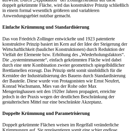
doppelt gekrümmte Fläche, wird das konstruktive Prinzip schließlich
in einem formal wesentlich größeren und variableren
Anwendungsgebiet nutzbar gemacht.
Einfache Krümmung und Standardisierung
Das von Friedrich Zollinger entwickelte und 1923 patentierte
konstruktive Prinzip basiert im Kern auf der Idee der Steigerung der
Wirtschaftlichkeit (baulicher Konstruktionen) durch Reduktion der
Vielfalt der Elemente bzw. Erhöhung des „Wiederholungsfaktors“.
Die „systemimmanente“, einfach gekrümmten Fläche wird dabei
durch eine stete Kombination zweier geometrisch spiegelbildlicher
Brettlamellen erzeugt. Das Prinzip steht somit sinnbildlich für die
Kernidee der Industrialisierung des Bauens durch Standardisierung
der Bauteile. Diese wurde von Protagonisten wie Ernst Neufert,
Konrad Wachsmann, Mies van der Rohe oder Max
Mengeringhausen seit den 1920er Jahren propagiert, erreichte
jedoch in der Praxis wegen der deutlichen Beschränkung der
gestalterischen Mittel nur eine beschränkte Akzeptanz.
Doppelte Krümmung und Parametrisierung
Doppelt gekrümmte Flächen weisen im Regelfall veränderliche
Krümmungen auf. Sie repräsentieren somit eine schier endlose