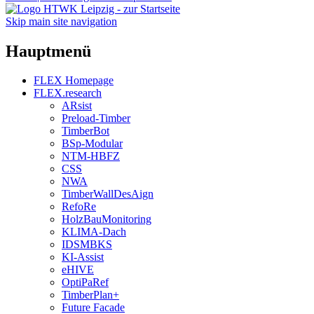
Skip main site navigation
Hauptmenü
FLEX Homepage
FLEX.research
ARsist
Preload-Timber
TimberBot
BSp-Modular
NTM-HBFZ
CSS
NWA
TimberWallDesAign
RefoRe
HolzBauMonitoring
KLIMA-Dach
IDSMBKS
KI-Assist
eHIVE
OptiPaRef
TimberPlan+
Future Facade