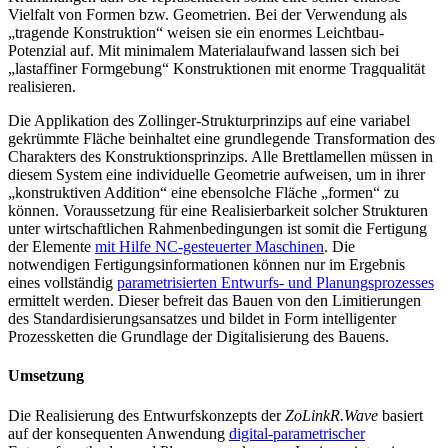
Vielfalt von Formen bzw. Geometrien. Bei der Verwendung als
„tragende Konstruktion“ weisen sie ein enormes Leichtbau-
Potenzial auf. Mit minimalem Materialaufwand lassen sich bei
„lastaffiner Formgebung“ Konstruktionen mit enorme Tragqualität
realisieren.
Die Applikation des Zollinger-Strukturprinzips auf eine variabel
gekrümmte Fläche beinhaltet eine grundlegende Transformation des
Charakters des Konstruktionsprinzips. Alle Brettlamellen müssen in
diesem System eine individuelle Geometrie aufweisen, um in ihrer
„konstruktiven Addition“ eine ebensolche Fläche „formen“ zu
können. Voraussetzung für eine Realisierbarkeit solcher Strukturen
unter wirtschaftlichen Rahmenbedingungen ist somit die Fertigung
der Elemente
mit Hilfe NC-gesteuerter Maschinen
. Die
notwendigen Fertigungsinformationen können nur im Ergebnis
eines vollständig
parametrisierten Entwurfs- und Planungsprozesses
ermittelt werden. Dieser befreit das Bauen von den Limitierungen
des Standardisierungsansatzes und bildet in Form intelligenter
Prozessketten die Grundlage der Digitalisierung des Bauens.
Umsetzung
Die Realisierung des Entwurfskonzepts der
ZoLinkR.Wave
basiert
auf der konsequenten Anwendung
digital-parametrischer