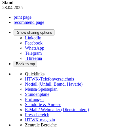
Stand
28.04.2025
print page
recommend page
Show sharing options
LinkedIn
Facebook
WhatsApp
Telegram
Threema
Back to top
Quicklinks
HTWK-Telefonverzeichnis
Notfall (Unfall, Brand, Havarie)
Mensa-Speiseplan
Stundenpläne
Prüfungen
Standorte & Anreise
E-Mail / Webmailer (Dienste intern)
Pressebereich
HTWK.magazin
Zentrale Bereiche