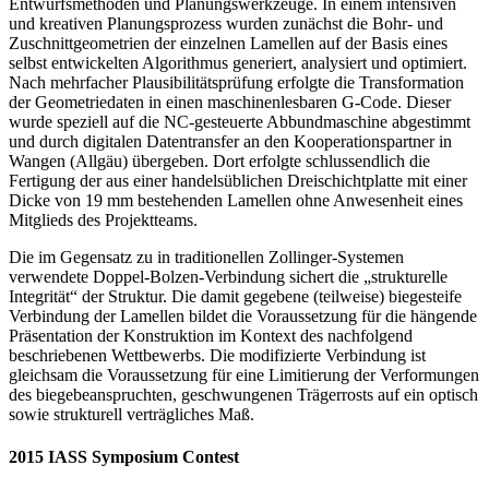
Entwurfsmethoden und Planungswerkzeuge. In einem intensiven
und kreativen Planungsprozess wurden zunächst die Bohr- und
Zuschnittgeometrien der einzelnen Lamellen auf der Basis eines
selbst entwickelten Algorithmus generiert, analysiert und optimiert.
Nach mehrfacher Plausibilitätsprüfung erfolgte die Transformation
der Geometriedaten in einen maschinenlesbaren G-Code. Dieser
wurde speziell auf die NC-gesteuerte Abbundmaschine abgestimmt
und durch digitalen Datentransfer an den Kooperationspartner in
Wangen (Allgäu) übergeben. Dort erfolgte schlussendlich die
Fertigung der aus einer handelsüblichen Dreischichtplatte mit einer
Dicke von 19 mm bestehenden Lamellen ohne Anwesenheit eines
Mitglieds des Projektteams.
Die im Gegensatz zu in traditionellen Zollinger-Systemen
verwendete Doppel-Bolzen-Verbindung sichert die „strukturelle
Integrität“ der Struktur. Die damit gegebene (teilweise) biegesteife
Verbindung der Lamellen bildet die Voraussetzung für die hängende
Präsentation der Konstruktion im Kontext des nachfolgend
beschriebenen Wettbewerbs. Die modifizierte Verbindung ist
gleichsam die Voraussetzung für eine Limitierung der Verformungen
des biegebeanspruchten, geschwungenen Trägerrosts auf ein optisch
sowie strukturell verträgliches Maß.
2015 IASS Symposium Contest