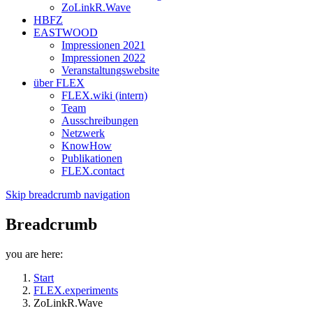
ZoLinkR.Wave
HBFZ
EASTWOOD
Impressionen 2021
Impressionen 2022
Veranstaltungswebsite
über FLEX
FLEX.wiki (intern)
Team
Ausschreibungen
Netzwerk
KnowHow
Publikationen
FLEX.contact
Skip breadcrumb navigation
Breadcrumb
you are here:
Start
FLEX.experiments
ZoLinkR.Wave