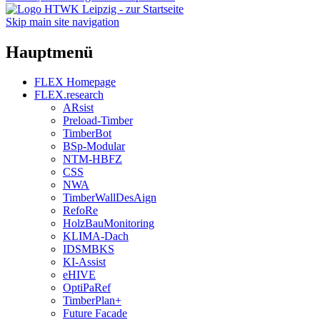
Skip main site navigation
Hauptmenü
FLEX Homepage
FLEX.research
ARsist
Preload-Timber
TimberBot
BSp-Modular
NTM-HBFZ
CSS
NWA
TimberWallDesAign
RefoRe
HolzBauMonitoring
KLIMA-Dach
IDSMBKS
KI-Assist
eHIVE
OptiPaRef
TimberPlan+
Future Facade