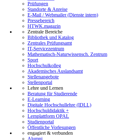
Prüfungen
Standorte & Anreise
E-Mail / Webmailer (Dienste intern)
Pressebereich
HTWK.magazin
Zentrale Bereiche
Bibliothek und Katalog
Zentrales Prüfungsamt
IT-Servicezentrum
Mathematisch-Naturwissensch. Zentrum
Sport
Hochschulkolleg
Akademisches Auslandsamt
Stellenangebote
Stellenportal
Lehre und Lernen
Beratung für Studierende
E-Learning
Digitale Hochschullehre (IDLL)
Hochschuldidaktik +
Lernplattform OPAL
Studienportal
Öffentliche Vorlesungen
engagiert & verbunden
Alumni