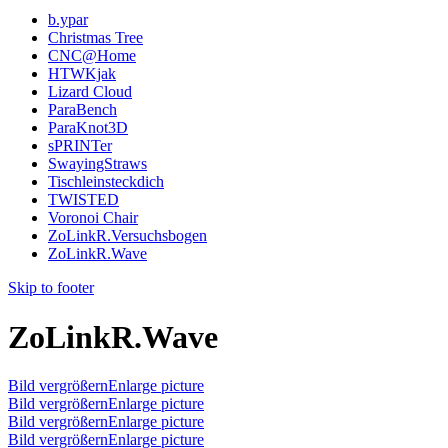
b.ypar
Christmas Tree
CNC@Home
HTWKjak
Lizard Cloud
ParaBench
ParaKnot3D
sPRINTer
SwayingStraws
Tischleinsteckdich
TWISTED
Voronoi Chair
ZoLinkR.Versuchsbogen
ZoLinkR.Wave
Skip to footer
ZoLinkR.Wave
Bild vergrößernEnlarge picture
Bild vergrößernEnlarge picture
Bild vergrößernEnlarge picture
Bild vergrößernEnlarge picture