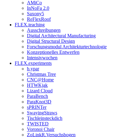
AMiCo
InNoFa 2.0
Saxony5
ReFlexRoof
FLEX.teaching
Ausschreibungen
Digital Architectural Manufacturing
Digital Structural Design
Forschungsmodul Architekturtechnologie
Konzeptionelles Entwerfen
Intensivwochen
FLEX.experiments
b.ypar
Christmas Tree
CNC@Home
HTWKjak
Lizard Cloud
ParaBench
ParaKnot3D
sPRINTer
SwayingStraws
Tischleinsteckdich
TWISTED
Voronoi Chair
ZoLinkR.Versuchsbogen