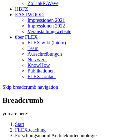
ZoLinkR.Wave
HBFZ
EASTWOOD
Impressionen 2021
Impressionen 2022
Veranstaltungswebsite
über FLEX
FLEX.wiki (intern)
Team
Ausschreibungen
Netzwerk
KnowHow
Publikationen
FLEX.contact
Skip breadcrumb navigation
Breadcrumb
you are here:
Start
FLEX.teaching
Forschungsmodul Architekturtechnologie