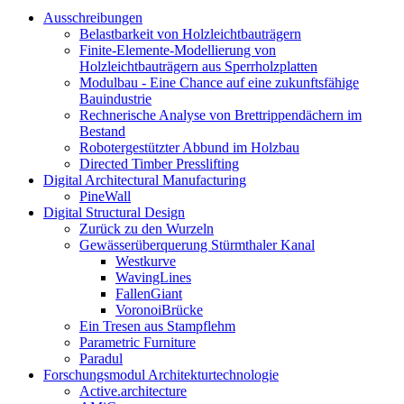
Ausschreibungen
Belastbarkeit von Holzleichtbauträgern
Finite-Elemente-Modellierung von
Holzleichtbauträgern aus Sperrholzplatten
Modulbau - Eine Chance auf eine zukunftsfähige
Bauindustrie
Rechnerische Analyse von Brettrippendächern im
Bestand
Robotergestützter Abbund im Holzbau
Directed Timber Presslifting
Digital Architectural Manufacturing
PineWall
Digital Structural Design
Zurück zu den Wurzeln
Gewässerüberquerung Stürmthaler Kanal
Westkurve
WavingLines
FallenGiant
VoronoiBrücke
Ein Tresen aus Stampflehm
Parametric Furniture
Paradul
Forschungsmodul Architekturtechnologie
Active.architecture