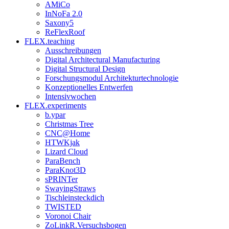
AMiCo
InNoFa 2.0
Saxony5
ReFlexRoof
FLEX.teaching
Ausschreibungen
Digital Architectural Manufacturing
Digital Structural Design
Forschungsmodul Architekturtechnologie
Konzeptionelles Entwerfen
Intensivwochen
FLEX.experiments
b.ypar
Christmas Tree
CNC@Home
HTWKjak
Lizard Cloud
ParaBench
ParaKnot3D
sPRINTer
SwayingStraws
Tischleinsteckdich
TWISTED
Voronoi Chair
ZoLinkR.Versuchsbogen