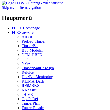
Skip main site navigation
Hauptmenü
FLEX Homepage
FLEX.research
ARsist
Preload-Timber
TimberBot
BSp-Modular
NTM-HBFZ
CSS
NWA
TimberWallDesAign
RefoRe
HolzBauMonitoring
KLIMA-Dach
IDSMBKS
KI-Assist
eHIVE
OptiPaRef
TimberPlan+
Future Facade