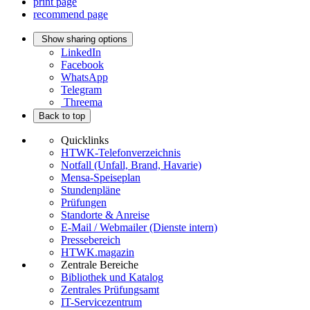
print page
recommend page
Show sharing options
LinkedIn
Facebook
WhatsApp
Telegram
Threema
Back to top
Quicklinks
HTWK-Telefonverzeichnis
Notfall (Unfall, Brand, Havarie)
Mensa-Speiseplan
Stundenpläne
Prüfungen
Standorte & Anreise
E-Mail / Webmailer (Dienste intern)
Pressebereich
HTWK.magazin
Zentrale Bereiche
Bibliothek und Katalog
Zentrales Prüfungsamt
IT-Servicezentrum