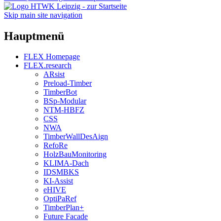
Skip main site navigation
Hauptmenü
FLEX Homepage
FLEX.research
ARsist
Preload-Timber
TimberBot
BSp-Modular
NTM-HBFZ
CSS
NWA
TimberWallDesAign
RefoRe
HolzBauMonitoring
KLIMA-Dach
IDSMBKS
KI-Assist
eHIVE
OptiPaRef
TimberPlan+
Future Facade