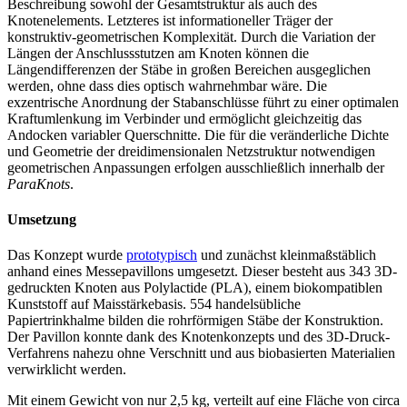
Beschreibung sowohl der Gesamtstruktur als auch des
Knotenelements. Letzteres ist informationeller Träger der
konstruktiv-geometrischen Komplexität. Durch die Variation der
Längen der Anschlussstutzen am Knoten können die
Längendifferenzen der Stäbe in großen Bereichen ausgeglichen
werden, ohne dass dies optisch wahrnehmbar wäre. Die
exzentrische Anordnung der Stabanschlüsse führt zu einer optimalen
Kraftumlenkung im Verbinder und ermöglicht gleichzeitig das
Andocken variabler Querschnitte. Die für die veränderliche Dichte
und Geometrie der dreidimensionalen Netzstruktur notwendigen
geometrischen Anpassungen erfolgen ausschließlich innerhalb der
ParaKnots
.
Umsetzung
Das Konzept wurde
prototypisch
und zunächst kleinmaßstäblich
anhand eines Messepavillons umgesetzt. Dieser besteht aus 343 3D-
gedruckten Knoten aus Polylactide (PLA), einem biokompatiblen
Kunststoff auf Maisstärkebasis. 554 handelsübliche
Papiertrinkhalme bilden die rohrförmigen Stäbe der Konstruktion.
Der Pavillon konnte dank des Knotenkonzepts und des 3D-Druck-
Verfahrens nahezu ohne Verschnitt und aus biobasierten Materialien
verwirklicht werden.
Mit einem Gewicht von nur 2,5 kg, verteilt auf eine Fläche von circa