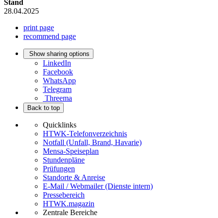
Stand
28.04.2025
print page
recommend page
Show sharing options
LinkedIn
Facebook
WhatsApp
Telegram
Threema
Back to top
Quicklinks
HTWK-Telefonverzeichnis
Notfall (Unfall, Brand, Havarie)
Mensa-Speiseplan
Stundenpläne
Prüfungen
Standorte & Anreise
E-Mail / Webmailer (Dienste intern)
Pressebereich
HTWK.magazin
Zentrale Bereiche