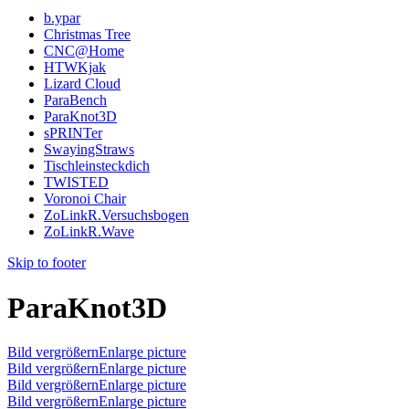
b.ypar
Christmas Tree
CNC@Home
HTWKjak
Lizard Cloud
ParaBench
ParaKnot3D
sPRINTer
SwayingStraws
Tischleinsteckdich
TWISTED
Voronoi Chair
ZoLinkR.Versuchsbogen
ZoLinkR.Wave
Skip to footer
ParaKnot3D
Bild vergrößernEnlarge picture
Bild vergrößernEnlarge picture
Bild vergrößernEnlarge picture
Bild vergrößernEnlarge picture