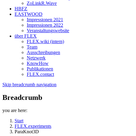
ZoLinkR.Wave
HBFZ
EASTWOOD
Impressionen 2021
Impressionen 2022
Veranstaltungswebsite
über FLEX
FLEX.wiki (intern)
Team
Ausschreibungen
Netzwerk
KnowHow
Publikationen
FLEX.contact
Skip breadcrumb navigation
Breadcrumb
you are here:
Start
FLEX.experiments
ParaKnot3D