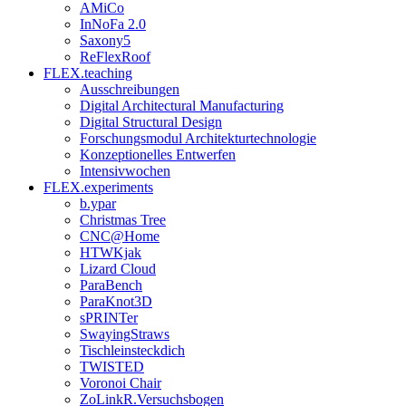
AMiCo
InNoFa 2.0
Saxony5
ReFlexRoof
FLEX.teaching
Ausschreibungen
Digital Architectural Manufacturing
Digital Structural Design
Forschungsmodul Architekturtechnologie
Konzeptionelles Entwerfen
Intensivwochen
FLEX.experiments
b.ypar
Christmas Tree
CNC@Home
HTWKjak
Lizard Cloud
ParaBench
ParaKnot3D
sPRINTer
SwayingStraws
Tischleinsteckdich
TWISTED
Voronoi Chair
ZoLinkR.Versuchsbogen