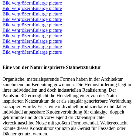
Bild vergrößernEnlarge picture
Bild vergrößernEnlarge picture
Bild vergrößernEnlarge picture
Bild vergrößernEnlarge picture
Bild vergrößernEnlarge picture
Bild vergrößernEnlarge picture
Bild vergrößernEnlarge picture
Bild vergrößernEnlarge picture
Bild vergrößernEnlarge picture
Bild vergrößernEnlarge picture
Eine von der Natur inspirierte Stabnetzstruktur
Organische, materialsparende Formen haben in der Architektur
zunehmend an Bedeutung gewonnen. Die Herausforderung liegt in
ihrer individuellen und doch industriellen Realisierung. Der
ParaKnot3D ermöglicht die Herstellung einer von der Natur
inspirierten Netzstruktur, da er als singulär generierbare Verbindung
konzipiert wurde. Es ist eine individuell produzierbare und daher
individuell anpassbare Knotenverbindung für einlagige, doppelt
gekrümmte und doch vorwiegend druckbeanspruchte
viereckmaschige Netze mit großem Formpotential. Weitergedacht
könnte dieses Konstruktionsprinzip als Gerüst für Fassaden oder
Dächer genutzt werden.