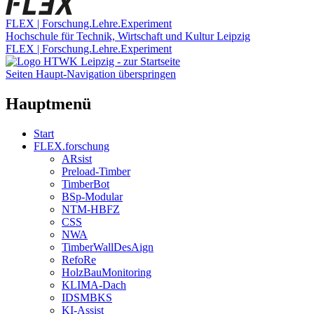
FLEX | Forschung.Lehre.Experiment
Hochschule für Technik, Wirtschaft und Kultur Leipzig
FLEX | Forschung.Lehre.Experiment
Seiten Haupt-Navigation überspringen
Hauptmenü
Start
FLEX.forschung
ARsist
Preload-Timber
TimberBot
BSp-Modular
NTM-HBFZ
CSS
NWA
TimberWallDesAign
RefoRe
HolzBauMonitoring
KLIMA-Dach
IDSMBKS
KI-Assist