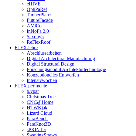
eHIVE
OptiPaRef
TimberPlan+
FutureFacade
AMiCo
InNoFa 2.0
Saxony5
ReFlexRoof
FLEX.lehre
Abschlussarbeiten
Digital Architectural Manufacturing
Digital Structural Design
Forschungsmodul Architekturtechnologie
Konzeptionelles Entwerfen
Intensivwochen
FLEX.perimente
b.ypar
Christmas Tree
CNC@Home
HTWKjak
Lizard Cloud
ParaBench
ParaKnot3D
sPRINTer
SwayingStraws