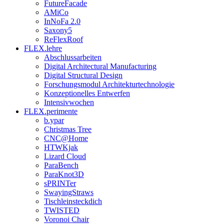
FutureFacade
AMiCo
InNoFa 2.0
Saxony5
ReFlexRoof
FLEX.lehre
Abschlussarbeiten
Digital Architectural Manufacturing
Digital Structural Design
Forschungsmodul Architekturtechnologie
Konzeptionelles Entwerfen
Intensivwochen
FLEX.perimente
b.ypar
Christmas Tree
CNC@Home
HTWKjak
Lizard Cloud
ParaBench
ParaKnot3D
sPRINTer
SwayingStraws
Tischleinsteckdich
TWISTED
Voronoi Chair