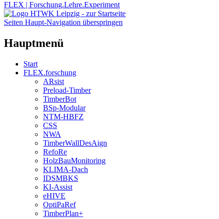
FLEX | Forschung.Lehre.Experiment
Seiten Haupt-Navigation überspringen
Hauptmenü
Start
FLEX.forschung
ARsist
Preload-Timber
TimberBot
BSp-Modular
NTM-HBFZ
CSS
NWA
TimberWallDesAign
RefoRe
HolzBauMonitoring
KLIMA-Dach
IDSMBKS
KI-Assist
eHIVE
OptiPaRef
TimberPlan+