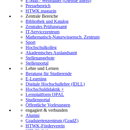
E-Mail / Webmailer (Dienste intern)
Pressebereich
HTWK.magazin
Zentrale Bereiche
Bibliothek und Katalog
Zentrales Prüfungsamt
IT-Servicezentrum
Mathematisch-Naturwissensch. Zentrum
Sport
Hochschulkolleg
Akademisches Auslandsamt
Stellenangebote
Stellenportal
Lehre und Lernen
Beratung für Studierende
E-Learning
Digitale Hochschullehre (IDLL)
Hochschuldidaktik +
Lernplattform OPAL
Studienportal
Öffentliche Vorlesungen
engagiert & verbunden
Alumni
Graduiertenzentrum (GradZ)
HTWK-Förderverein