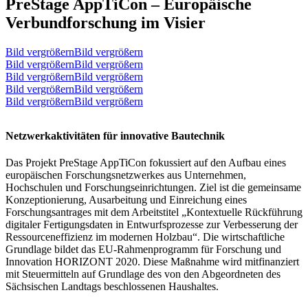
PreStage AppTiCon – Europäische
Verbundforschung im Visier
Bild vergrößernBild vergrößern
Bild vergrößernBild vergrößern
Bild vergrößernBild vergrößern
Bild vergrößernBild vergrößern
Bild vergrößernBild vergrößern
Netzwerkaktivitäten für innovative Bautechnik
Das Projekt PreStage AppTiCon fokussiert auf den Aufbau eines
europäischen Forschungsnetzwerkes aus Unternehmen,
Hochschulen und Forschungseinrichtungen. Ziel ist die gemeinsame
Konzeptionierung, Ausarbeitung und Einreichung eines
Forschungsantrages mit dem Arbeitstitel „Kontextuelle Rückführung
digitaler Fertigungsdaten in Entwurfsprozesse zur Verbesserung der
Ressourceneffizienz im modernen Holzbau“. Die wirtschaftliche
Grundlage bildet das EU-Rahmenprogramm für Forschung und
Innovation HORIZONT 2020. Diese Maßnahme wird mitfinanziert
mit Steuermitteln auf Grundlage des von den Abgeordneten des
Sächsischen Landtags beschlossenen Haushaltes.