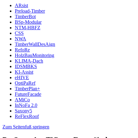
ARsist
Preload-Timber
TimberBot
BSp-Modular
NTM-HBFZ
CSS
NWA
TimberWallDesAign
RefoRe
HolzBauMonitoring
KLIMA-Dach
IDSMBKS
KI-Assist
eHIVE
OptiPaRef
TimberPlan+
FutureFacade
AMiCo
InNoFa 2.0
Saxony5
ReFlexRoof
Zum Seitenfuß springen