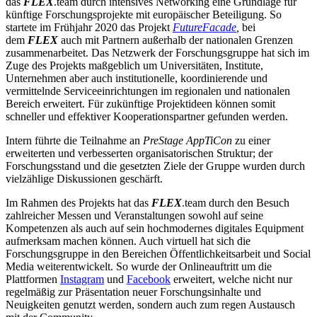
das
FLEX
.team durch intensives Networking eine Grundlage für
künftige Forschungsprojekte mit europäischer Beteiligung. So
startete im Frühjahr 2020 das Projekt
FutureFacade
,
bei
dem
FLEX
auch mit Partnern außerhalb der nationalen Grenzen
zusammenarbeitet. Das Netzwerk der Forschungsgruppe hat sich im
Zuge des Projekts maßgeblich um Universitäten, Institute,
Unternehmen aber auch institutionelle, koordinierende und
vermittelnde Serviceeinrichtungen im regionalen und nationalen
Bereich erweitert. Für zukünftige Projektideen können somit
schneller und effektiver Kooperationspartner gefunden werden.
Intern führte die Teilnahme an
PreStage
AppTiCon
zu einer
erweiterten und verbesserten organisatorischen Struktur; der
Forschungsstand und die gesetzten Ziele der Gruppe wurden durch
vielzählige Diskussionen geschärft.
Im Rahmen des Projekts hat das
FLEX
.team durch den Besuch
zahlreicher Messen und Veranstaltungen sowohl auf seine
Kompetenzen als auch auf sein hochmodernes digitales Equipment
aufmerksam machen können. Auch virtuell hat sich die
Forschungsgruppe in den Bereichen Öffentlichkeitsarbeit und Social
Media weiterentwickelt. So wurde der Onlineauftritt um die
Plattformen
Instagram
und
Facebook
erweitert, welche nicht nur
regelmäßig zur Präsentation neuer Forschungsinhalte und
Neuigkeiten genutzt werden, sondern auch zum regen Austausch