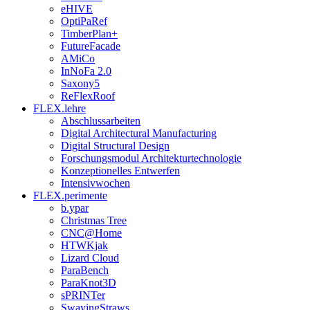
eHIVE
OptiPaRef
TimberPlan+
FutureFacade
AMiCo
InNoFa 2.0
Saxony5
ReFlexRoof
FLEX.lehre
Abschlussarbeiten
Digital Architectural Manufacturing
Digital Structural Design
Forschungsmodul Architekturtechnologie
Konzeptionelles Entwerfen
Intensivwochen
FLEX.perimente
b.ypar
Christmas Tree
CNC@Home
HTWKjak
Lizard Cloud
ParaBench
ParaKnot3D
sPRINTer
SwayingStraws