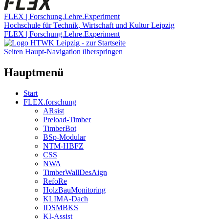
FLEX | Forschung.Lehre.Experiment
Hochschule für Technik, Wirtschaft und Kultur Leipzig
FLEX | Forschung.Lehre.Experiment
Seiten Haupt-Navigation überspringen
Hauptmenü
Start
FLEX.forschung
ARsist
Preload-Timber
TimberBot
BSp-Modular
NTM-HBFZ
CSS
NWA
TimberWallDesAign
RefoRe
HolzBauMonitoring
KLIMA-Dach
IDSMBKS
KI-Assist