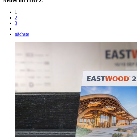
Neues im HBFZ
1
2
3
…
nächste