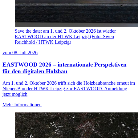
Save the date: am 1. und 2. Oktober 2026 ist wieder
EASTWOOD an der HTWK Leipzig (Foto: Swen
Reichhold / HTWK Leipzig)
vom
08. Juli 2026
EASTWOOD 2026 – internationale Perspektiven
für den digitalen Holzbau
Am 1. und 2. Oktober 2026 trifft sich die Holzbaubranche erneut im
Nieper-Bau der HTWK Leipzig zur EASTWOOD, Anmeldung
jetzt möglich
Mehr Informationen