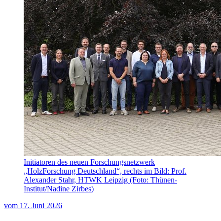
Initiatoren des neuen Forschungsnetzwerk
„HolzForschung Deutschland“, rechts im Bild: Prof.
Alexander Stahr, HTWK Leipzig (Foto: Thünen-
Institut/Nadine Zirbes)
vom
17. Juni 2026