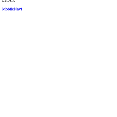
Leipzig
MobileNavi