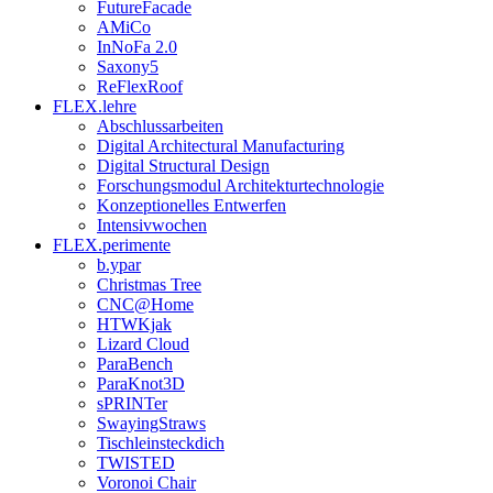
FutureFacade
AMiCo
InNoFa 2.0
Saxony5
ReFlexRoof
FLEX.lehre
Abschlussarbeiten
Digital Architectural Manufacturing
Digital Structural Design
Forschungsmodul Architekturtechnologie
Konzeptionelles Entwerfen
Intensivwochen
FLEX.perimente
b.ypar
Christmas Tree
CNC@Home
HTWKjak
Lizard Cloud
ParaBench
ParaKnot3D
sPRINTer
SwayingStraws
Tischleinsteckdich
TWISTED
Voronoi Chair