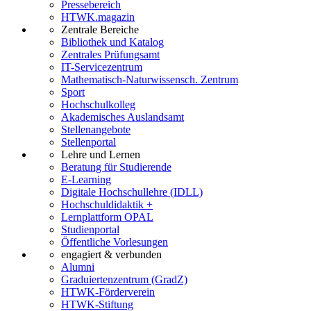
Pressebereich
HTWK.magazin
Zentrale Bereiche
Bibliothek und Katalog
Zentrales Prüfungsamt
IT-Servicezentrum
Mathematisch-Naturwissensch. Zentrum
Sport
Hochschulkolleg
Akademisches Auslandsamt
Stellenangebote
Stellenportal
Lehre und Lernen
Beratung für Studierende
E-Learning
Digitale Hochschullehre (IDLL)
Hochschuldidaktik +
Lernplattform OPAL
Studienportal
Öffentliche Vorlesungen
engagiert & verbunden
Alumni
Graduiertenzentrum (GradZ)
HTWK-Förderverein
HTWK-Stiftung