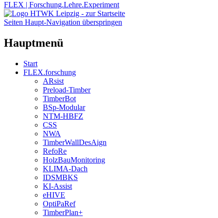
FLEX | Forschung.Lehre.Experiment
Seiten Haupt-Navigation überspringen
Hauptmenü
Start
FLEX.forschung
ARsist
Preload-Timber
TimberBot
BSp-Modular
NTM-HBFZ
CSS
NWA
TimberWallDesAign
RefoRe
HolzBauMonitoring
KLIMA-Dach
IDSMBKS
KI-Assist
eHIVE
OptiPaRef
TimberPlan+