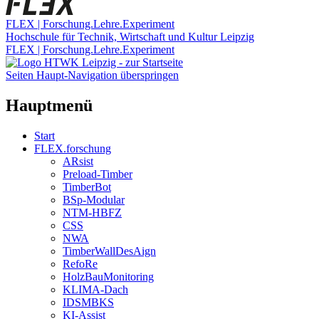
FLEX | Forschung.Lehre.Experiment
Hochschule für Technik, Wirtschaft und Kultur Leipzig
FLEX | Forschung.Lehre.Experiment
Seiten Haupt-Navigation überspringen
Hauptmenü
Start
FLEX.forschung
ARsist
Preload-Timber
TimberBot
BSp-Modular
NTM-HBFZ
CSS
NWA
TimberWallDesAign
RefoRe
HolzBauMonitoring
KLIMA-Dach
IDSMBKS
KI-Assist