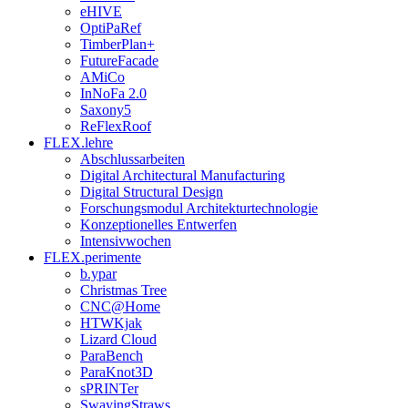
eHIVE
OptiPaRef
TimberPlan+
FutureFacade
AMiCo
InNoFa 2.0
Saxony5
ReFlexRoof
FLEX.lehre
Abschlussarbeiten
Digital Architectural Manufacturing
Digital Structural Design
Forschungsmodul Architekturtechnologie
Konzeptionelles Entwerfen
Intensivwochen
FLEX.perimente
b.ypar
Christmas Tree
CNC@Home
HTWKjak
Lizard Cloud
ParaBench
ParaKnot3D
sPRINTer
SwayingStraws