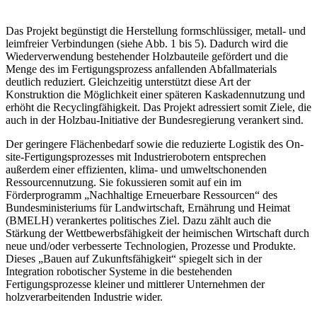
Das Projekt begünstigt die Herstellung formschlüssiger, metall- und
leimfreier Verbindungen (siehe Abb. 1 bis 5). Dadurch wird die
Wiederverwendung bestehender Holzbauteile gefördert und die
Menge des im Fertigungsprozess anfallenden Abfallmaterials
deutlich reduziert. Gleichzeitig unterstützt diese Art der
Konstruktion die Möglichkeit einer späteren Kaskadennutzung und
erhöht die Recyclingfähigkeit. Das Projekt adressiert somit Ziele, die
auch in der Holzbau-Initiative der Bundesregierung verankert sind.
Der geringere Flächenbedarf sowie die reduzierte Logistik des On-
site-Fertigungsprozesses mit Industrierobotern entsprechen
außerdem einer effizienten, klima- und umweltschonenden
Ressourcennutzung. Sie fokussieren somit auf ein im
Förderprogramm „Nachhaltige Erneuerbare Ressourcen“ des
Bundesministeriums für Landwirtschaft, Ernährung und Heimat
(BMELH) verankertes politisches Ziel. Dazu zählt auch die
Stärkung der Wettbewerbsfähigkeit der heimischen Wirtschaft durch
neue und/oder verbesserte Technologien, Prozesse und Produkte.
Dieses „Bauen auf Zukunftsfähigkeit“ spiegelt sich in der
Integration robotischer Systeme in die bestehenden
Fertigungsprozesse kleiner und mittlerer Unternehmen der
holzverarbeitenden Industrie wider.