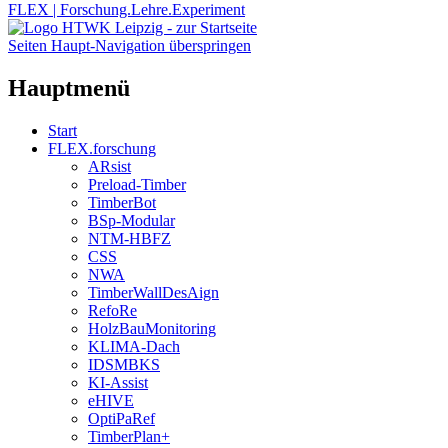
FLEX | Forschung.Lehre.Experiment
Seiten Haupt-Navigation überspringen
Hauptmenü
Start
FLEX.forschung
ARsist
Preload-Timber
TimberBot
BSp-Modular
NTM-HBFZ
CSS
NWA
TimberWallDesAign
RefoRe
HolzBauMonitoring
KLIMA-Dach
IDSMBKS
KI-Assist
eHIVE
OptiPaRef
TimberPlan+