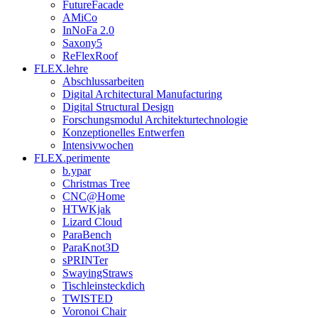
FutureFacade
AMiCo
InNoFa 2.0
Saxony5
ReFlexRoof
FLEX.lehre
Abschlussarbeiten
Digital Architectural Manufacturing
Digital Structural Design
Forschungsmodul Architekturtechnologie
Konzeptionelles Entwerfen
Intensivwochen
FLEX.perimente
b.ypar
Christmas Tree
CNC@Home
HTWKjak
Lizard Cloud
ParaBench
ParaKnot3D
sPRINTer
SwayingStraws
Tischleinsteckdich
TWISTED
Voronoi Chair