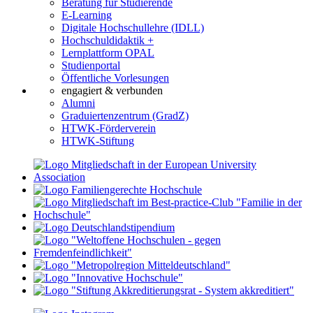
Beratung für Studierende
E-Learning
Digitale Hochschullehre (IDLL)
Hochschuldidaktik +
Lernplattform OPAL
Studienportal
Öffentliche Vorlesungen
engagiert & verbunden
Alumni
Graduiertenzentrum (GradZ)
HTWK-Förderverein
HTWK-Stiftung