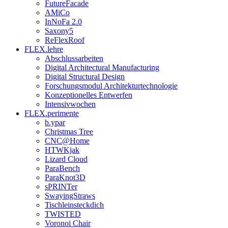
FutureFacade
AMiCo
InNoFa 2.0
Saxony5
ReFlexRoof
FLEX.lehre
Abschlussarbeiten
Digital Architectural Manufacturing
Digital Structural Design
Forschungsmodul Architekturtechnologie
Konzeptionelles Entwerfen
Intensivwochen
FLEX.perimente
b.ypar
Christmas Tree
CNC@Home
HTWKjak
Lizard Cloud
ParaBench
ParaKnot3D
sPRINTer
SwayingStraws
Tischleinsteckdich
TWISTED
Voronoi Chair