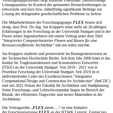
Vorfertigungsprozessen birgt immense Potenziale, zukunftsfähige
Lösungsansätze im Kontext der genannten Herausforderungen zu
entwickeln und kurz bzw. mittelfristig signifikante Beiträge zur
Lösung der drängenden gesellschaftlichen Probleme zu liefern.
Die MitarbeiterInnen der Forschungsgruppe
FLEX
freuen sich
riesig, dass Prof. Dr.-Ing. Jan Knippers seine mehr als 20-jährigen
Erfahrungen in der Forschung an der Universität Stuttgart und in der
Praxis seines Ingenieurbüros mit einem Vortrag unter dem Titel:
"Integriertes Computerbasiertes Planen und Bauen für eine
Ressourceneffiziente Architektur"
mit uns teilen möchte.
Jan Knippers studierte und promovierte im Bauingenieurwesen an
der Technischen Hochschule Berlin. Seit dem Jahr 2000 leitet er das
Institut für Tragkonstruktionen und Konstruktives Entwerfen
(ITKE) an der Universität Stuttgart. Von 2019 - 2021 war er
Prorektor Forschung der Universität Stuttgart. Seit 2019 ist er
stellvertretender Leiter des Exzellenzclusters "Integrative
Computational Design and Construction for Architecture" (IntCDC)
und seit 2021 Dekan der Fakultät für Architektur und Stadtplanung.
Seine Forschungs- und Lehrschwerpunkte liegen im Bereich der
Bionik, der effizienten Tragwerke und neuen Materialien in der
Architektur.
Die Vortragsreihe „
FLEX
meets …“ ist eine Initiative
der Forschungsgruppe
FLEX
an der HTWK Leipzig. Einmal pro