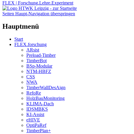
FLEX | Forschung.Lehre.Experiment
Seiten Haupt-Navigation überspringen
Hauptmenü
Start
FLEX.forschung
ARsist
Preload-Timber
TimberBot
BSp-Modular
NTM-HBFZ
CSS
NWA
TimberWallDesAign
RefoRe
HolzBauMonitoring
KLIMA-Dach
IDSMBKS
KI-Assist
eHIVE
OptiPaRef
TimberPlan+