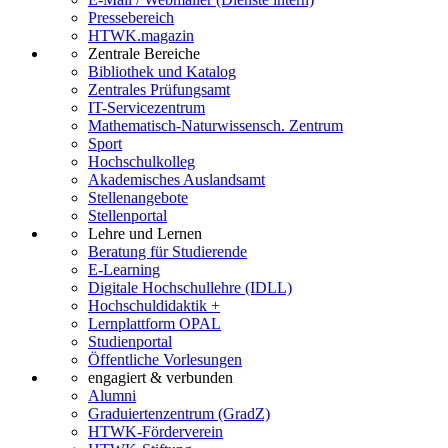
Pressebereich
HTWK.magazin
Zentrale Bereiche
Bibliothek und Katalog
Zentrales Prüfungsamt
IT-Servicezentrum
Mathematisch-Naturwissensch. Zentrum
Sport
Hochschulkolleg
Akademisches Auslandsamt
Stellenangebote
Stellenportal
Lehre und Lernen
Beratung für Studierende
E-Learning
Digitale Hochschullehre (IDLL)
Hochschuldidaktik +
Lernplattform OPAL
Studienportal
Öffentliche Vorlesungen
engagiert & verbunden
Alumni
Graduiertenzentrum (GradZ)
HTWK-Förderverein