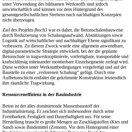
unter Verwendung des bildsamen Werkstoffs sind jedoch
unwirtschaftlich und können vor dem Hintergrund des
gesamtgesellschaftlichen Strebens nach nachhaltigen Konzepten
nicht überzeugen.
Ziel des Projekts
fhoch3
war es daher, die Betonschalenbauweise
durch Reduzierung von Schalungsaufwand, Abstützungen sowie
Logistik auf wirtschaftlicher und nachhaltiger Ebene signifikant zu
verbessern. Zu diesem Zweck wurde eine allgemein anwendbare,
digital-parametrische Strategie entwickelt, bei der die geplante
Betonschale in tragwerksoptimierte, vorfertigbare, transportable und
kraftschlüssig miteinander montierbare Einzelsegmente zerlegt wird.
Diese werden unter Werkstattbedingungen vorgefertigt und auf der
Baustelle zu einer „verlorenen Schalung“ gefügt. Durch eine
Aufbetonschicht entfaltet die gekrümmte Konstruktion letztendlich
ihre räumliche Tragwirkung.
Ressourceneffizienz in der Bauindustrie
Beton ist der alles dominierende Massenbaustoff der
Industrialisierung. Er zeichnet sich insbesondere durch seine
Formbarkeit, Festigkeit und Dauerhaftigkeit aus. Für seine
Herstellung braucht es große Mengen an Zuschlagstoffen (Kies und
Sand) sowie Bindemittel (Zement). Vor dem Hintergrund einer