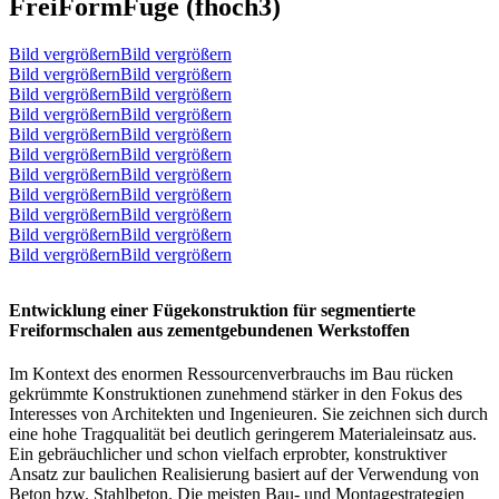
FreiFormFuge (fhoch3)
Bild vergrößernBild vergrößern
Bild vergrößernBild vergrößern
Bild vergrößernBild vergrößern
Bild vergrößernBild vergrößern
Bild vergrößernBild vergrößern
Bild vergrößernBild vergrößern
Bild vergrößernBild vergrößern
Bild vergrößernBild vergrößern
Bild vergrößernBild vergrößern
Bild vergrößernBild vergrößern
Bild vergrößernBild vergrößern
Entwicklung einer Fügekonstruktion für segmentierte
Freiformschalen aus zementgebundenen Werkstoffen
Im Kontext des enormen Ressourcenverbrauchs im Bau rücken
gekrümmte Konstruktionen zunehmend stärker in den Fokus des
Interesses von Architekten und Ingenieuren. Sie zeichnen sich durch
eine hohe Tragqualität bei deutlich geringerem Materialeinsatz aus.
Ein gebräuchlicher und schon vielfach erprobter, konstruktiver
Ansatz zur baulichen Realisierung basiert auf der Verwendung von
Beton bzw. Stahlbeton. Die meisten Bau- und Montagestrategien