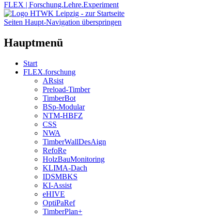
FLEX | Forschung.Lehre.Experiment
Seiten Haupt-Navigation überspringen
Hauptmenü
Start
FLEX.forschung
ARsist
Preload-Timber
TimberBot
BSp-Modular
NTM-HBFZ
CSS
NWA
TimberWallDesAign
RefoRe
HolzBauMonitoring
KLIMA-Dach
IDSMBKS
KI-Assist
eHIVE
OptiPaRef
TimberPlan+