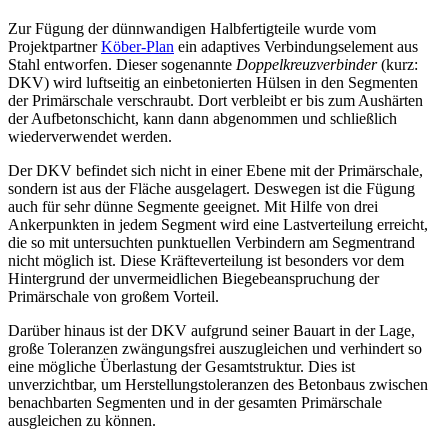
Zur Fügung der dünnwandigen Halbfertigteile wurde vom
Projektpartner
Köber-Plan
ein adaptives Verbindungselement aus
Stahl entworfen. Dieser sogenannte
Doppelkreuzverbinder
(kurz:
DKV) wird luftseitig an einbetonierten Hülsen in den Segmenten
der Primärschale verschraubt. Dort verbleibt er bis zum Aushärten
der Aufbetonschicht, kann dann abgenommen und schließlich
wiederverwendet werden.
Der DKV befindet sich nicht in einer Ebene mit der Primärschale,
sondern ist aus der Fläche ausgelagert. Deswegen ist die Fügung
auch für sehr dünne Segmente geeignet. Mit Hilfe von drei
Ankerpunkten in jedem Segment wird eine Lastverteilung erreicht,
die so mit untersuchten punktuellen Verbindern am Segmentrand
nicht möglich ist. Diese Kräfteverteilung ist besonders vor dem
Hintergrund der unvermeidlichen Biegebeanspruchung der
Primärschale von großem Vorteil.
Darüber hinaus ist der DKV aufgrund seiner Bauart in der Lage,
große Toleranzen zwängungsfrei auszugleichen und verhindert so
eine mögliche Überlastung der Gesamtstruktur. Dies ist
unverzichtbar, um Herstellungstoleranzen des Betonbaus zwischen
benachbarten Segmenten und in der gesamten Primärschale
ausgleichen zu können.