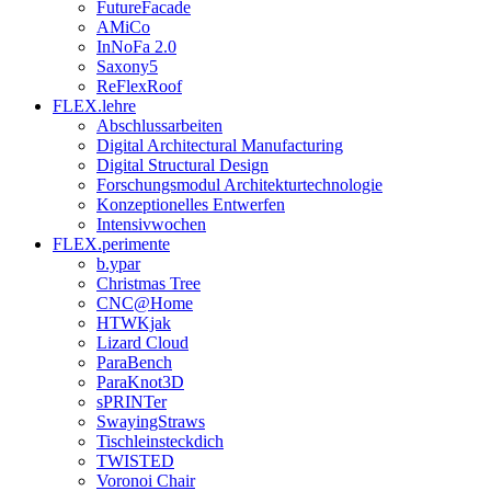
FutureFacade
AMiCo
InNoFa 2.0
Saxony5
ReFlexRoof
FLEX.lehre
Abschlussarbeiten
Digital Architectural Manufacturing
Digital Structural Design
Forschungsmodul Architekturtechnologie
Konzeptionelles Entwerfen
Intensivwochen
FLEX.perimente
b.ypar
Christmas Tree
CNC@Home
HTWKjak
Lizard Cloud
ParaBench
ParaKnot3D
sPRINTer
SwayingStraws
Tischleinsteckdich
TWISTED
Voronoi Chair