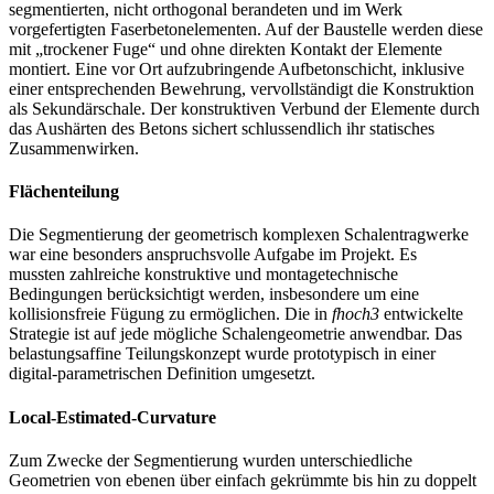
segmentierten, nicht orthogonal berandeten und im Werk
vorgefertigten Faserbetonelementen. Auf der Baustelle werden diese
mit „trockener Fuge“ und ohne direkten Kontakt der Elemente
montiert. Eine vor Ort aufzubringende Aufbetonschicht, inklusive
einer entsprechenden Bewehrung, vervollständigt die Konstruktion
als Sekundärschale. Der konstruktiven Verbund der Elemente durch
das Aushärten des Betons sichert schlussendlich ihr statisches
Zusammenwirken.
Flächenteilung
Die Segmentierung der geometrisch komplexen Schalentragwerke
war eine besonders anspruchsvolle Aufgabe im Projekt. Es
mussten
zahlreiche konstruktive und montagetechnische
Bedingungen berücksichtigt werden, insbesondere um eine
kollisionsfreie Fügung zu ermöglichen. Die in
fhoch3
entwickelte
Strategie ist auf jede mögliche Schalengeometrie anwendbar. Das
belastungsaffine Teilungskonzept wurde prototypisch in einer
digital-parametrischen Definition umgesetzt.
Local-Estimated-Curvature
Zum Zwecke der Segmentierung wurden unterschiedliche
Geometrien von ebenen über einfach gekrümmte bis hin zu doppelt