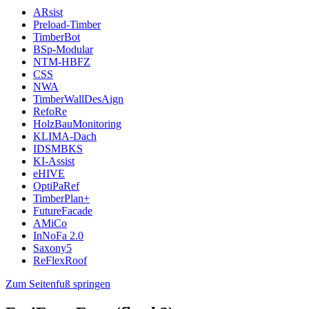
ARsist
Preload-Timber
TimberBot
BSp-Modular
NTM-HBFZ
CSS
NWA
TimberWallDesAign
RefoRe
HolzBauMonitoring
KLIMA-Dach
IDSMBKS
KI-Assist
eHIVE
OptiPaRef
TimberPlan+
FutureFacade
AMiCo
InNoFa 2.0
Saxony5
ReFlexRoof
Zum Seitenfuß springen