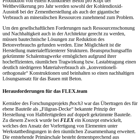
Produktion von einem Kubikmeter Beton pro Kopf der
Weltbevölkerung pro Jahr werden sowohl der Kohlendioxid-
Ausstoß bei der Zementherstellung als auch der gigantische
Verbrauch an mineralischen Ressourcen zunehmend zum Problem.
Um den gesellschaftlichen Forderungen nach Ressourcenschonung
und Nachhaltigkeit auch in der Architektur gerecht zu werden,
müssen bautechnische Lösungen zur Reduktion des
Betonverbrauchs gefunden werden. Eine Möglichkeit ist die
Herstellung materialeffizienterer Strukturen. Beanspruchungsaffin
gekrümmte Schalentragwerke ermöglichen aufgrund ihrer
hocheffizienten, räumlichen Tragwirkung bzw. Lastabtragung einen
deutlich niedrigeren Materialverbrauch als „konventionell-
orthogonale“ Konstruktionen und beinhalten so einen nachhaltigen
Lösungsansatz für das Bauen mit Beton.
Herausforderungen für das FLEX.team
Kernidee des Forschungsprojekts
fhoch3
war das Übertragen des für
ebene Bauteile als „Filigran-Decke“ bekannte Prinzip der
Herstellung von Halbfertigteilen auf doppelt gekrümmte Bauteile.
Zu diesem Zweck wurde bei
FLEX
ein Konzept entwickelt,
welches den Ansatz der Vorfertigung von Elementen unter
Werkstattbedingungen in den räumlichen Zusammenhang erweitert.
Die entstehende Primärschale besteht dementsprechend aus