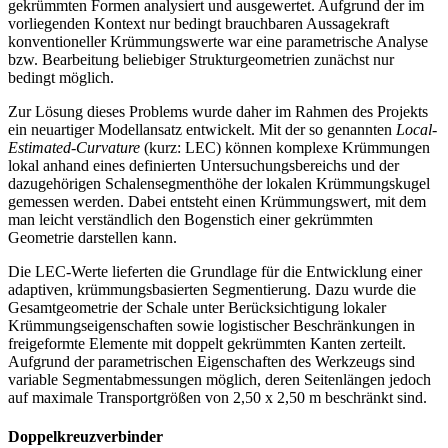
gekrümmten Formen analysiert und ausgewertet. Aufgrund der im
vorliegenden Kontext nur bedingt brauchbaren Aussagekraft
konventioneller Krümmungswerte war eine parametrische Analyse
bzw. Bearbeitung beliebiger Strukturgeometrien zunächst nur
bedingt möglich.
Zur Lösung dieses Problems wurde daher im Rahmen des Projekts
ein neuartiger Modellansatz entwickelt. Mit der so genannten
Local-
Estimated-Curvature
(kurz: LEC) können komplexe Krümmungen
lokal anhand eines definierten Untersuchungsbereichs und der
dazugehörigen Schalensegmenthöhe der lokalen Krümmungskugel
gemessen werden. Dabei entsteht einen Krümmungswert, mit dem
man leicht verständlich den Bogenstich einer gekrümmten
Geometrie darstellen kann.
Die LEC-Werte lieferten die Grundlage für die Entwicklung einer
adaptiven, krümmungsbasierten Segmentierung. Dazu wurde die
Gesamtgeometrie der Schale unter Berücksichtigung lokaler
Krümmungseigenschaften sowie logistischer Beschränkungen in
freigeformte Elemente mit doppelt gekrümmten Kanten zerteilt.
Aufgrund der parametrischen Eigenschaften des Werkzeugs sind
variable Segmentabmessungen möglich, deren Seitenlängen jedoch
auf maximale Transportgrößen von 2,50 x 2,50 m beschränkt sind.
Doppelkreuzverbinder