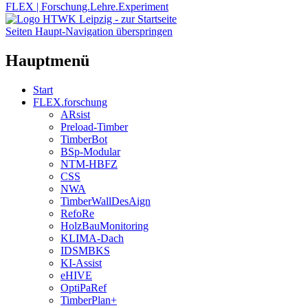
FLEX | Forschung.Lehre.Experiment
Seiten Haupt-Navigation überspringen
Hauptmenü
Start
FLEX.forschung
ARsist
Preload-Timber
TimberBot
BSp-Modular
NTM-HBFZ
CSS
NWA
TimberWallDesAign
RefoRe
HolzBauMonitoring
KLIMA-Dach
IDSMBKS
KI-Assist
eHIVE
OptiPaRef
TimberPlan+