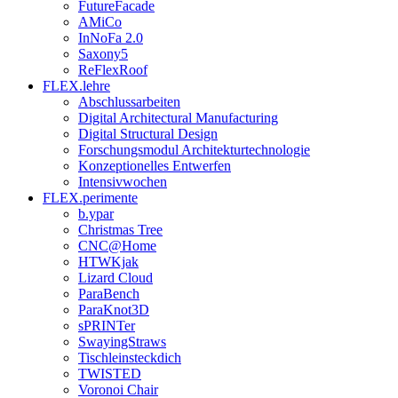
FutureFacade
AMiCo
InNoFa 2.0
Saxony5
ReFlexRoof
FLEX.lehre
Abschlussarbeiten
Digital Architectural Manufacturing
Digital Structural Design
Forschungsmodul Architekturtechnologie
Konzeptionelles Entwerfen
Intensivwochen
FLEX.perimente
b.ypar
Christmas Tree
CNC@Home
HTWKjak
Lizard Cloud
ParaBench
ParaKnot3D
sPRINTer
SwayingStraws
Tischleinsteckdich
TWISTED
Voronoi Chair