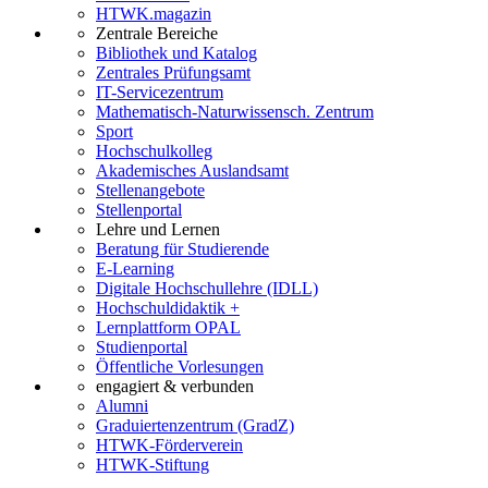
HTWK.magazin
Zentrale Bereiche
Bibliothek und Katalog
Zentrales Prüfungsamt
IT-Servicezentrum
Mathematisch-Naturwissensch. Zentrum
Sport
Hochschulkolleg
Akademisches Auslandsamt
Stellenangebote
Stellenportal
Lehre und Lernen
Beratung für Studierende
E-Learning
Digitale Hochschullehre (IDLL)
Hochschuldidaktik +
Lernplattform OPAL
Studienportal
Öffentliche Vorlesungen
engagiert & verbunden
Alumni
Graduiertenzentrum (GradZ)
HTWK-Förderverein
HTWK-Stiftung