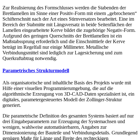
Zur Realisierung des Formschlusses werden die Stabenden der
Brettlamellen im Sinne einer Positiv-Form mit einem „gebrochenen“
Schifterschnitt nach der Art eines Stirnversatzes bearbeitet. Eine im
Bereich der Stabmitte mit Längsversatz in beide Seitenflächen der
Lamellen eingearbeitete Kerve bildet die zugehörige Negativ-Form.
Aufgrund des geringen Querschnitts der Brettlamellen ist ein
Maßstabssprung erforderlich und die Einschnitttiefe der Kerve
beträgt im Regelfall nur einige Millimeter. Metallische
Verbindungsmittel sind lediglich zur Lagesicherung und zum
Querkraftabtrag notwendig.
Parametrisches Strukturmodell
Als organisatorische und inhaltliche Basis des Projekts wurde mit
Hilfe einer visuellen Programmierumgebung, die auf die
algorithmische Erzeugung von 3D-CAD-Daten spezialisiert ist, ein
digitales, parametergesteuertes Modell der Zollinger-Struktur
generiert.
Die parametrische Definition des gesamten Systems basiert auf nur
drei Eingabeparametern zur Erzeugung der Systemachsen und
wenigen, wahlweise automatisierbaren, Angaben zur
Dimensionierung der Bauteile und Verbindungsdetails. Grundlegend
genügen Maße für Länge und Breite des rechteckigen