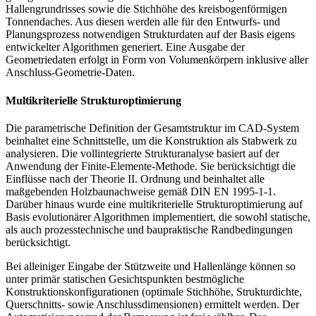
Hallengrundrisses sowie die Stichhöhe des kreisbogenförmigen
Tonnendaches. Aus diesen werden alle für den Entwurfs- und
Planungsprozess notwendigen Strukturdaten auf der Basis eigens
entwickelter Algorithmen generiert. Eine Ausgabe der
Geometriedaten erfolgt in Form von Volumenkörpern inklusive aller
Anschluss-Geometrie-Daten.
Multikriterielle Strukturoptimierung
Die parametrische Definition der Gesamtstruktur im CAD-System
beinhaltet eine Schnittstelle, um die Konstruktion als Stabwerk zu
analysieren. Die vollintegrierte Strukturanalyse basiert auf der
Anwendung der Finite-Elemente-Methode. Sie berücksichtigt die
Einflüsse nach der Theorie II. Ordnung und beinhaltet alle
maßgebenden Holzbaunachweise gemäß DIN EN 1995-1-1.
Darüber hinaus wurde eine multikriterielle Strukturoptimierung auf
Basis evolutionärer Algorithmen implementiert, die sowohl statische,
als auch prozesstechnische und baupraktische Randbedingungen
berücksichtigt.
Bei alleiniger Eingabe der Stützweite und Hallenlänge können so
unter primär statischen Gesichtspunkten bestmögliche
Konstruktionskonfigurationen (optimale Stichhöhe, Strukturdichte,
Querschnitts- sowie Anschlussdimensionen) ermittelt werden. Der