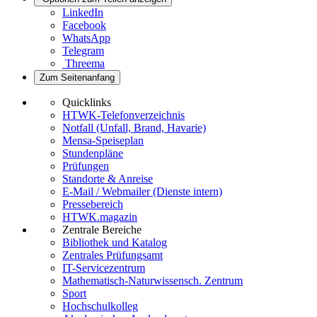
LinkedIn
Facebook
WhatsApp
Telegram
Threema
Zum Seitenanfang
Quicklinks
HTWK-Telefonverzeichnis
Notfall (Unfall, Brand, Havarie)
Mensa-Speiseplan
Stundenpläne
Prüfungen
Standorte & Anreise
E-Mail / Webmailer (Dienste intern)
Pressebereich
HTWK.magazin
Zentrale Bereiche
Bibliothek und Katalog
Zentrales Prüfungsamt
IT-Servicezentrum
Mathematisch-Naturwissensch. Zentrum
Sport
Hochschulkolleg