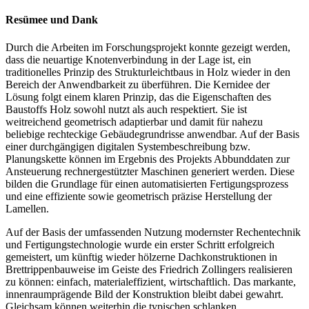
Resümee und Dank
Durch die Arbeiten im Forschungsprojekt konnte gezeigt werden,
dass die neuartige Knotenverbindung in der Lage ist, ein
traditionelles Prinzip des Strukturleichtbaus in Holz wieder in den
Bereich der Anwendbarkeit zu überführen. Die Kernidee der
Lösung folgt einem klaren Prinzip, das die Eigenschaften des
Baustoffs Holz sowohl nutzt als auch respektiert. Sie ist
weitreichend geometrisch adaptierbar und damit für nahezu
beliebige rechteckige Gebäudegrundrisse anwendbar. Auf der Basis
einer durchgängigen digitalen Systembeschreibung bzw.
Planungskette können im Ergebnis des Projekts Abbunddaten zur
Ansteuerung rechnergestützter Maschinen generiert werden. Diese
bilden die Grundlage für einen automatisierten Fertigungsprozess
und eine effiziente sowie geometrisch präzise Herstellung der
Lamellen.
Auf der Basis der umfassenden Nutzung modernster Rechentechnik
und Fertigungstechnologie wurde ein erster Schritt erfolgreich
gemeistert, um künftig wieder hölzerne Dachkonstruktionen in
Brettrippenbauweise im Geiste des Friedrich Zollingers realisieren
zu können: einfach, materialeffizient, wirtschaftlich. Das markante,
innenraumprägende Bild der Konstruktion bleibt dabei gewahrt.
Gleichsam können weiterhin die typischen schlanken