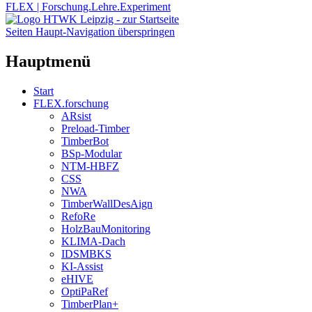
FLEX | Forschung.Lehre.Experiment
Seiten Haupt-Navigation überspringen
Hauptmenü
Start
FLEX.forschung
ARsist
Preload-Timber
TimberBot
BSp-Modular
NTM-HBFZ
CSS
NWA
TimberWallDesAign
RefoRe
HolzBauMonitoring
KLIMA-Dach
IDSMBKS
KI-Assist
eHIVE
OptiPaRef
TimberPlan+