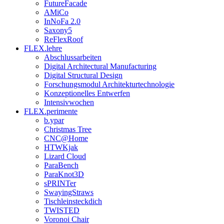
FutureFacade
AMiCo
InNoFa 2.0
Saxony5
ReFlexRoof
FLEX.lehre
Abschlussarbeiten
Digital Architectural Manufacturing
Digital Structural Design
Forschungsmodul Architekturtechnologie
Konzeptionelles Entwerfen
Intensivwochen
FLEX.perimente
b.ypar
Christmas Tree
CNC@Home
HTWKjak
Lizard Cloud
ParaBench
ParaKnot3D
sPRINTer
SwayingStraws
Tischleinsteckdich
TWISTED
Voronoi Chair