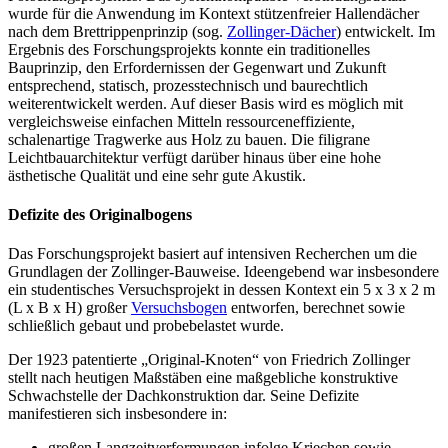
wurde für die Anwendung im Kontext stützenfreier Hallendächer
nach dem Brettrippenprinzip (sog.
Zollinger-Dächer
) entwickelt. Im
Ergebnis des Forschungsprojekts konnte ein traditionelles
Bauprinzip, den Erfordernissen der Gegenwart und Zukunft
entsprechend, statisch, prozesstechnisch und baurechtlich
weiterentwickelt werden. Auf dieser Basis wird es möglich mit
vergleichsweise einfachen Mitteln ressourceneffiziente,
schalenartige Tragwerke aus Holz zu bauen. Die filigrane
Leichtbauarchitektur verfügt darüber hinaus über eine hohe
ästhetische Qualität und eine sehr gute Akustik.
Defizite des Originalbogens
Das Forschungsprojekt basiert auf intensiven Recherchen um die
Grundlagen der Zollinger-Bauweise. Ideengebend war insbesondere
ein studentisches Versuchsprojekt in dessen Kontext ein 5 x 3 x 2 m
(L x B x H) großer
Versuchsbogen
entworfen, berechnet sowie
schließlich gebaut und probebelastet wurde.
Der 1923 patentierte „Original-Knoten“ von Friedrich Zollinger
stellt nach heutigen Maßstäben eine maßgebliche konstruktive
Schwachstelle der Dachkonstruktion dar. Seine Defizite
manifestieren sich insbesondere in:
großen Langzeitverformungen infolge Kriechen sowie