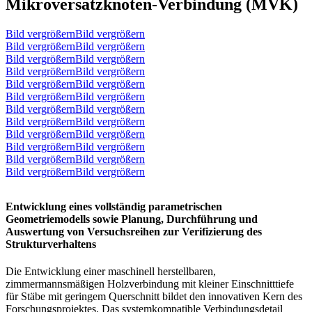
Mikroversatzknoten-Verbindung (MVK)
Bild vergrößernBild vergrößern
Bild vergrößernBild vergrößern
Bild vergrößernBild vergrößern
Bild vergrößernBild vergrößern
Bild vergrößernBild vergrößern
Bild vergrößernBild vergrößern
Bild vergrößernBild vergrößern
Bild vergrößernBild vergrößern
Bild vergrößernBild vergrößern
Bild vergrößernBild vergrößern
Bild vergrößernBild vergrößern
Bild vergrößernBild vergrößern
Entwicklung eines vollständig parametrischen
Geometriemodells sowie Planung, Durchführung und
Auswertung von Versuchsreihen zur Verifizierung des
Strukturverhaltens
Die Entwicklung einer maschinell herstellbaren,
zimmermannsmäßigen Holzverbindung mit kleiner Einschnitttiefe
für Stäbe mit geringem Querschnitt bildet den innovativen Kern des
Forschungsprojektes. Das systemkompatible Verbindungsdetail