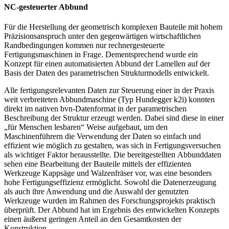
NC-gesteuerter Abbund
Für die Herstellung der geometrisch komplexen Bauteile mit hohem
Präzisionsanspruch unter den gegenwärtigen wirtschaftlichen
Randbedingungen kommen nur rechnergesteuerte
Fertigungsmaschinen in Frage. Dementsprechend wurde ein
Konzept für einen automatisierten Abbund der Lamellen auf der
Basis der Daten des parametrischen Strukturmodells entwickelt.
Alle fertigungsrelevanten Daten zur Steuerung einer in der Praxis
weit verbreiteten Abbundmaschine (Typ Hundegger k2i) konnten
direkt im nativen bvn-Datenformat in der parametrischen
Beschreibung der Struktur erzeugt werden. Dabei sind diese in einer
„für Menschen lesbaren“ Weise aufgebaut, um den
Maschinenführern die Verwendung der Daten so einfach und
effizient wie möglich zu gestalten, was sich in Fertigungsversuchen
als wichtiger Faktor herausstellte. Die bereitgestellten Abbunddaten
sehen eine Bearbeitung der Bauteile mittels der effizienten
Werkzeuge Kappsäge und Walzenfräser vor, was eine besonders
hohe Fertigungseffizienz ermöglicht. Sowohl die Datenerzeugung
als auch ihre Anwendung und die Auswahl der genutzten
Werkzeuge wurden im Rahmen des Forschungsprojekts praktisch
überprüft. Der Abbund hat im Ergebnis des entwickelten Konzepts
einen äußerst geringen Anteil an den Gesamtkosten der
Konstruktion.