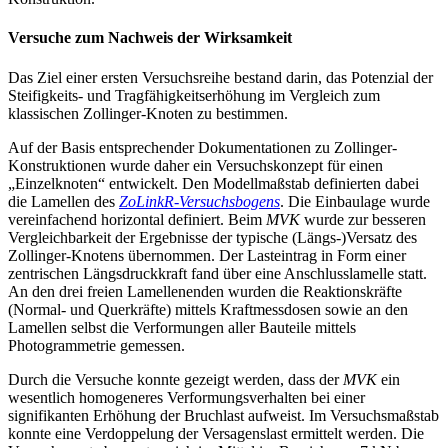
Versuche zum Nachweis der Wirksamkeit
Das Ziel einer ersten Versuchsreihe bestand darin, das Potenzial der
Steifigkeits- und Tragfähigkeitserhöhung im Vergleich zum
klassischen Zollinger-Knoten zu bestimmen.
Auf der Basis entsprechender Dokumentationen zu Zollinger-
Konstruktionen wurde daher ein Versuchskonzept für einen
„Einzelknoten“ entwickelt. Den Modellmaßstab definierten dabei
die Lamellen des
ZoLinkR-Versuchsbogens
. Die Einbaulage wurde
vereinfachend horizontal definiert. Beim
MVK
wurde zur besseren
Vergleichbarkeit der Ergebnisse der typische (Längs-)Versatz des
Zollinger-Knotens übernommen. Der Lasteintrag in Form einer
zentrischen Längsdruckkraft fand über eine Anschlusslamelle statt.
An den drei freien Lamellenenden wurden die Reaktionskräfte
(Normal- und Querkräfte) mittels Kraftmessdosen sowie an den
Lamellen selbst die Verformungen aller Bauteile mittels
Photogrammetrie gemessen.
Durch die Versuche konnte gezeigt werden, dass der
MVK
ein
wesentlich homogeneres Verformungsverhalten bei einer
signifikanten Erhöhung der Bruchlast aufweist. Im Versuchsmaßstab
konnte eine Verdoppelung der Versagenslast ermittelt werden. Die