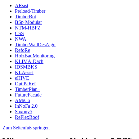
ARsist
Preload-Timber
TimberBot
BSp-Modular
NTM-HBFZ
CSS
NWA
TimberWallDesAign
RefoRe
HolzBauMonitoring
KLIMA-Dach
IDSMBKS
KI-Assist
eHIVE
OptiPaRef
TimberPlan+
FutureFacade
AMiCo
InNoFa 2.0
Saxony5
ReFlexRoof
Zum Seitenfuß springen