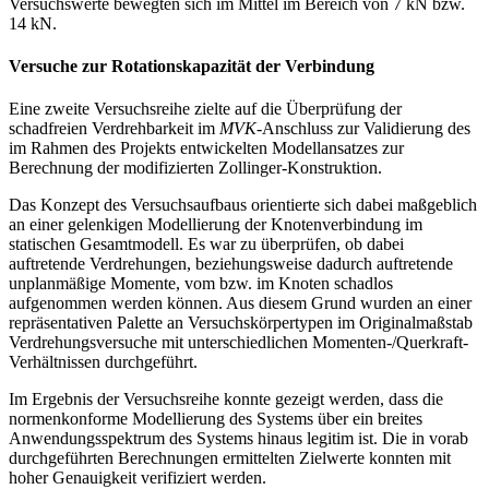
Versuchswerte bewegten sich im Mittel im Bereich von 7 kN bzw.
14 kN.
Versuche zur Rotationskapazität der Verbindung
Eine zweite Versuchsreihe zielte auf die Überprüfung der
schadfreien Verdrehbarkeit im
MVK
-Anschluss zur Validierung des
im Rahmen des Projekts entwickelten Modellansatzes zur
Berechnung der modifizierten Zollinger-Konstruktion.
Das Konzept des Versuchsaufbaus orientierte sich dabei maßgeblich
an einer gelenkigen Modellierung der Knotenverbindung im
statischen Gesamtmodell. Es war zu überprüfen, ob dabei
auftretende Verdrehungen, beziehungsweise dadurch auftretende
unplanmäßige Momente, vom bzw. im Knoten schadlos
aufgenommen werden können. Aus diesem Grund wurden an einer
repräsentativen Palette an Versuchskörpertypen im Originalmaßstab
Verdrehungsversuche mit unterschiedlichen Momenten-/Querkraft-
Verhältnissen durchgeführt.
Im Ergebnis der Versuchsreihe konnte gezeigt werden, dass die
normenkonforme Modellierung des Systems über ein breites
Anwendungsspektrum des Systems hinaus legitim ist. Die in vorab
durchgeführten Berechnungen ermittelten Zielwerte konnten mit
hoher Genauigkeit verifiziert werden.