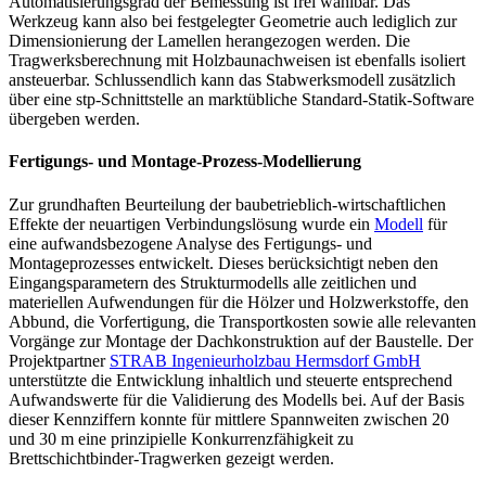
Automatisierungsgrad der Bemessung ist frei wählbar. Das
Werkzeug kann also bei festgelegter Geometrie auch lediglich zur
Dimensionierung der Lamellen herangezogen werden. Die
Tragwerksberechnung mit Holzbaunachweisen ist ebenfalls isoliert
ansteuerbar. Schlussendlich kann das Stabwerksmodell zusätzlich
über eine stp-Schnittstelle an marktübliche Standard-Statik-Software
übergeben werden.
Fertigungs- und Montage-Prozess-Modellierung
Zur grundhaften Beurteilung der baubetrieblich-wirtschaftlichen
Effekte der neuartigen Verbindungslösung wurde ein
Modell
für
eine aufwandsbezogene Analyse des Fertigungs- und
Montageprozesses entwickelt. Dieses berücksichtigt neben den
Eingangsparametern des Strukturmodells alle zeitlichen und
materiellen Aufwendungen für die Hölzer und Holzwerkstoffe, den
Abbund, die Vorfertigung, die Transportkosten sowie alle relevanten
Vorgänge zur Montage der Dachkonstruktion auf der Baustelle. Der
Projektpartner
STRAB Ingenieurholzbau Hermsdorf GmbH
unterstützte die Entwicklung inhaltlich und steuerte entsprechend
Aufwandswerte für die Validierung des Modells bei. Auf der Basis
dieser Kennziffern konnte für mittlere Spannweiten zwischen 20
und 30 m eine prinzipielle Konkurrenzfähigkeit zu
Brettschichtbinder-Tragwerken gezeigt werden.