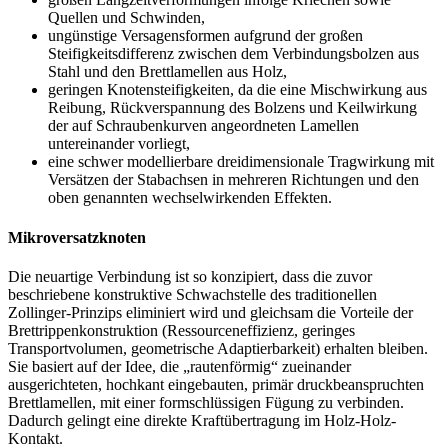
Quellen und Schwinden,
ungünstige Versagensformen aufgrund der großen
Steifigkeitsdifferenz zwischen dem Verbindungsbolzen aus
Stahl und den Brettlamellen aus Holz,
geringen Knotensteifigkeiten, da die eine Mischwirkung aus
Reibung, Rückverspannung des Bolzens und Keilwirkung
der auf Schraubenkurven angeordneten Lamellen
untereinander vorliegt,
eine schwer modellierbare dreidimensionale Tragwirkung mit
Versätzen der Stabachsen in mehreren Richtungen und den
oben genannten wechselwirkenden Effekten.
Mikroversatzknoten
Die neuartige Verbindung ist so konzipiert, dass die zuvor
beschriebene konstruktive Schwachstelle des traditionellen
Zollinger-Prinzips eliminiert wird und gleichsam die Vorteile der
Brettrippenkonstruktion (Ressourceneffizienz, geringes
Transportvolumen, geometrische Adaptierbarkeit) erhalten bleiben.
Sie basiert auf der Idee, die „rautenförmig“ zueinander
ausgerichteten, hochkant eingebauten, primär druckbeanspruchten
Brettlamellen, mit einer formschlüssigen Fügung zu verbinden.
Dadurch gelingt eine direkte Kraftübertragung im Holz-Holz-
Kontakt.