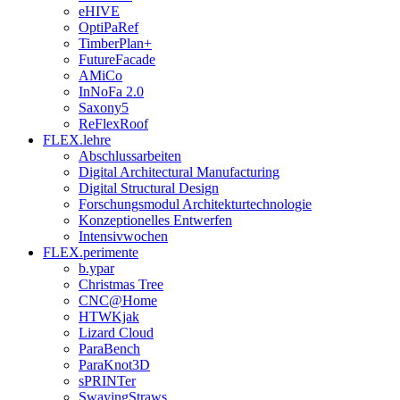
eHIVE
OptiPaRef
TimberPlan+
FutureFacade
AMiCo
InNoFa 2.0
Saxony5
ReFlexRoof
FLEX.lehre
Abschlussarbeiten
Digital Architectural Manufacturing
Digital Structural Design
Forschungsmodul Architekturtechnologie
Konzeptionelles Entwerfen
Intensivwochen
FLEX.perimente
b.ypar
Christmas Tree
CNC@Home
HTWKjak
Lizard Cloud
ParaBench
ParaKnot3D
sPRINTer
SwayingStraws