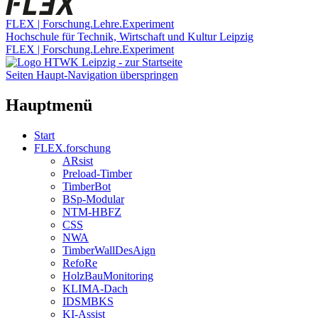
FLEX | Forschung.Lehre.Experiment
Hochschule für Technik, Wirtschaft und Kultur Leipzig
FLEX | Forschung.Lehre.Experiment
Seiten Haupt-Navigation überspringen
Hauptmenü
Start
FLEX.forschung
ARsist
Preload-Timber
TimberBot
BSp-Modular
NTM-HBFZ
CSS
NWA
TimberWallDesAign
RefoRe
HolzBauMonitoring
KLIMA-Dach
IDSMBKS
KI-Assist