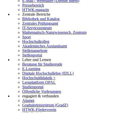
E-Mail / Webmailer (Dienste intern)
Pressebereich
HTWK.magazin
Zentrale Bereiche
Bibliothek und Katalog
Zentrales Prüfungsamt
IT-Servicezentrum
Mathematisch-Naturwissensch. Zentrum
Sport
Hochschulkolleg
Akademisches Auslandsamt
Stellenangebote
Stellenportal
Lehre und Lernen
Beratung für Studierende
E-Learning
Digitale Hochschullehre (IDLL)
Hochschuldidaktik +
Lernplattform OPAL
Studienportal
Öffentliche Vorlesungen
engagiert & verbunden
Alumni
Graduiertenzentrum (GradZ)
HTWK-Förderverein