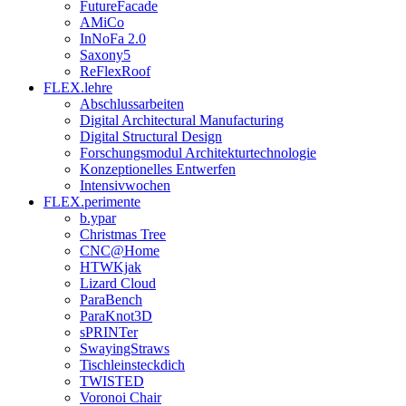
FutureFacade
AMiCo
InNoFa 2.0
Saxony5
ReFlexRoof
FLEX.lehre
Abschlussarbeiten
Digital Architectural Manufacturing
Digital Structural Design
Forschungsmodul Architekturtechnologie
Konzeptionelles Entwerfen
Intensivwochen
FLEX.perimente
b.ypar
Christmas Tree
CNC@Home
HTWKjak
Lizard Cloud
ParaBench
ParaKnot3D
sPRINTer
SwayingStraws
Tischleinsteckdich
TWISTED
Voronoi Chair