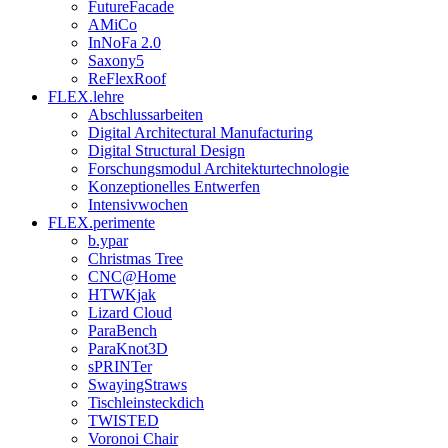
FutureFacade
AMiCo
InNoFa 2.0
Saxony5
ReFlexRoof
FLEX.lehre
Abschlussarbeiten
Digital Architectural Manufacturing
Digital Structural Design
Forschungsmodul Architekturtechnologie
Konzeptionelles Entwerfen
Intensivwochen
FLEX.perimente
b.ypar
Christmas Tree
CNC@Home
HTWKjak
Lizard Cloud
ParaBench
ParaKnot3D
sPRINTer
SwayingStraws
Tischleinsteckdich
TWISTED
Voronoi Chair