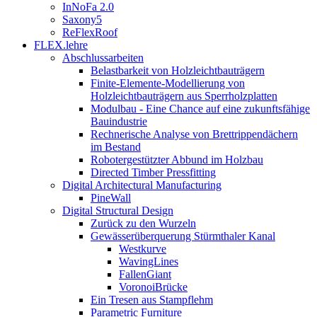
InNoFa 2.0
Saxony5
ReFlexRoof
FLEX.lehre
Abschlussarbeiten
Belastbarkeit von Holzleichtbauträgern
Finite-Elemente-Modellierung von
Holzleichtbauträgern aus Sperrholzplatten
Modulbau - Eine Chance auf eine zukunftsfähige
Bauindustrie
Rechnerische Analyse von Brettrippendächern
im Bestand
Robotergestützter Abbund im Holzbau
Directed Timber Pressfitting
Digital Architectural Manufacturing
PineWall
Digital Structural Design
Zurück zu den Wurzeln
Gewässerüberquerung Stürmthaler Kanal
Westkurve
WavingLines
FallenGiant
VoronoiBrücke
Ein Tresen aus Stampflehm
Parametric Furniture