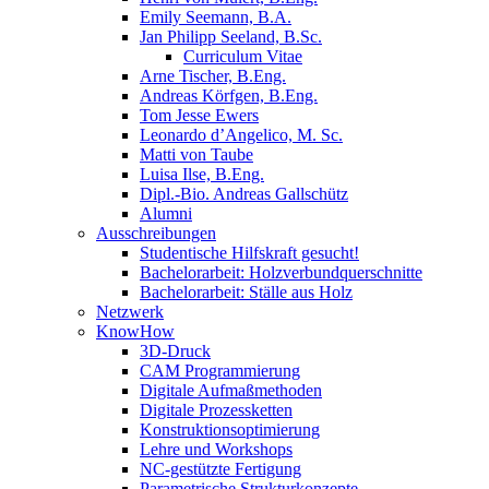
Emily Seemann, B.A.
Jan Philipp Seeland, B.Sc.
Curriculum Vitae
Arne Tischer, B.Eng.
Andreas Körfgen, B.Eng.
Tom Jesse Ewers
Leonardo d’Angelico, M. Sc.
Matti von Taube
Luisa Ilse, B.Eng.
Dipl.-Bio. Andreas Gallschütz
Alumni
Ausschreibungen
Studentische Hilfskraft gesucht!
Bachelorarbeit: Holzverbundquerschnitte
Bachelorarbeit: Ställe aus Holz
Netzwerk
KnowHow
3D-Druck
CAM Programmierung
Digitale Aufmaßmethoden
Digitale Prozessketten
Konstruktionsoptimierung
Lehre und Workshops
NC-gestützte Fertigung
Parametrische Strukturkonzepte