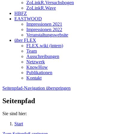
ZoLinkR.Versuchsbogen
ZoLinkR.Wave
HBFZ
EASTWOOD
Impressionen 2021
Impressionen 2022
Veranstaltungswebsite
über FLEX
FLEX.wiki (intern)
Team
Ausschreibungen
Netzwerk
KnowHow
Publikationen
Kontakt
Seitenpfad-Navigation überspringen
Seitenpfad
Sie sind hier:
Start
Zum Seitenfuß springen