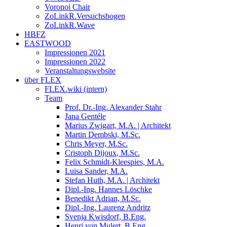
Voronoi Chair
ZoLinkR.Versuchsbogen
ZoLinkR.Wave
HBFZ
EASTWOOD
Impressionen 2021
Impressionen 2022
Veranstaltungswebsite
über FLEX
FLEX.wiki (intern)
Team
Prof. Dr.-Ing. Alexander Stahr
Jana Gentéle
Marius Zwigart, M.A. | Architekt
Martin Dembski, M.Sc.
Chris Meyer, M.Sc.
Cristoph Dijoux, M.Sc.
Felix Schmidt-Kleespies, M.A.
Luisa Sander, M.A.
Stefan Huth, M.A. | Architekt
Dipl.-Ing. Hannes Löschke
Benedikt Adrian, M.Sc.
Dipl.-Ing. Laurenz Andritz
Svenja Kwisdorf, B.Eng.
Henri von Mulert, B.Eng.