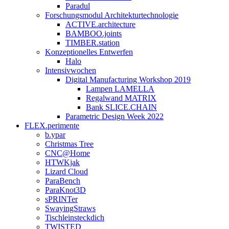
Paradul
Forschungsmodul Architekturtechnologie
ACTIVE.architecture
BAMBOO.joints
TIMBER.station
Konzeptionelles Entwerfen
Halo
Intensivwochen
Digital Manufacturing Workshop 2019
Lampen LAMELLA
Regalwand MATRIX
Bank SLICE.CHAIN
Parametric Design Week 2022
FLEX.perimente
b.ypar
Christmas Tree
CNC@Home
HTWKjak
Lizard Cloud
ParaBench
ParaKnot3D
sPRINTer
SwayingStraws
Tischleinsteckdich
TWISTED