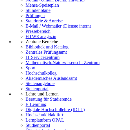
Mensa-Speiseplan
Stundenpläne
Prüfungen
Standorte & Anreise
E-Mail / Webmailer (Dienste intern)
Pressebereich
HTWK.magazin
Zentrale Bereiche
Bibliothek und Katalog
Zentrales Prüfungsamt
IT-Servicezentrum
Mathematisch-Naturwissensch. Zentrum
Sport
Hochschulkolleg
Akademisches Auslandsamt
Stellenangebote
Stellenportal
Lehre und Lernen
Beratung für Studierende
E-Learning
Digitale Hochschullehre (IDLL)
Hochschuldidaktik +
Lernplattform OPAL
Studienportal