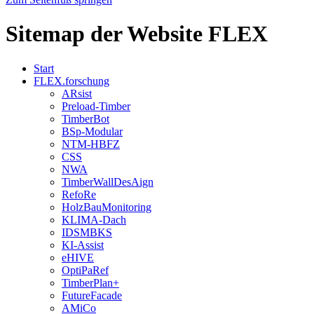
Sitemap der Website FLEX
Start
FLEX.forschung
ARsist
Preload-Timber
TimberBot
BSp-Modular
NTM-HBFZ
CSS
NWA
TimberWallDesAign
RefoRe
HolzBauMonitoring
KLIMA-Dach
IDSMBKS
KI-Assist
eHIVE
OptiPaRef
TimberPlan+
FutureFacade
AMiCo