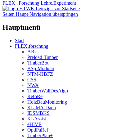
FLEX | Forschung.Lehre.Experiment
Seiten Haupt-Navigation überspringen
Hauptmenü
Start
FLEX.forschung
ARsist
Preload-Timber
TimberBot
BSp-Modular
NTM-HBFZ
CSS
NWA
TimberWallDesAign
RefoRe
HolzBauMonitoring
KLIMA-Dach
IDSMBKS
KI-Assist
eHIVE
OptiPaRef
TimberPlan+