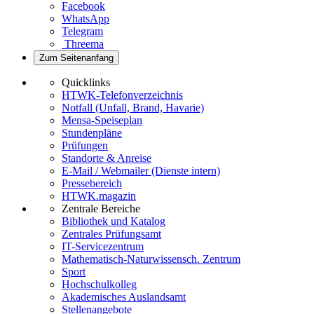
Facebook
WhatsApp
Telegram
Threema
Zum Seitenanfang
Quicklinks
HTWK-Telefonverzeichnis
Notfall (Unfall, Brand, Havarie)
Mensa-Speiseplan
Stundenpläne
Prüfungen
Standorte & Anreise
E-Mail / Webmailer (Dienste intern)
Pressebereich
HTWK.magazin
Zentrale Bereiche
Bibliothek und Katalog
Zentrales Prüfungsamt
IT-Servicezentrum
Mathematisch-Naturwissensch. Zentrum
Sport
Hochschulkolleg
Akademisches Auslandsamt
Stellenangebote