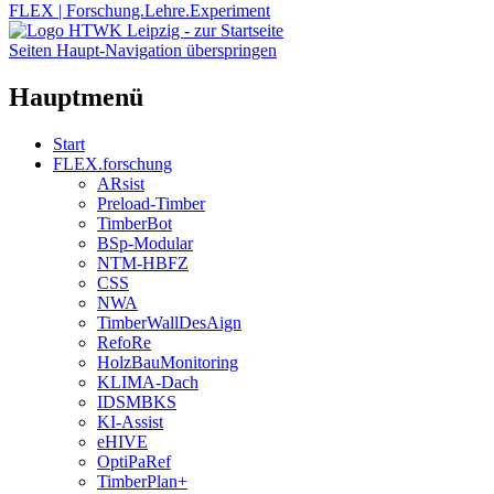
FLEX | Forschung.Lehre.Experiment
Seiten Haupt-Navigation überspringen
Hauptmenü
Start
FLEX.forschung
ARsist
Preload-Timber
TimberBot
BSp-Modular
NTM-HBFZ
CSS
NWA
TimberWallDesAign
RefoRe
HolzBauMonitoring
KLIMA-Dach
IDSMBKS
KI-Assist
eHIVE
OptiPaRef
TimberPlan+