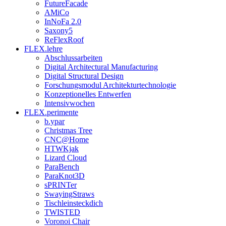
FutureFacade
AMiCo
InNoFa 2.0
Saxony5
ReFlexRoof
FLEX.lehre
Abschlussarbeiten
Digital Architectural Manufacturing
Digital Structural Design
Forschungsmodul Architekturtechnologie
Konzeptionelles Entwerfen
Intensivwochen
FLEX.perimente
b.ypar
Christmas Tree
CNC@Home
HTWKjak
Lizard Cloud
ParaBench
ParaKnot3D
sPRINTer
SwayingStraws
Tischleinsteckdich
TWISTED
Voronoi Chair