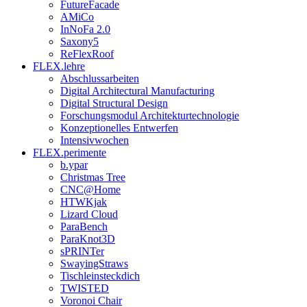
FutureFacade
AMiCo
InNoFa 2.0
Saxony5
ReFlexRoof
FLEX.lehre
Abschlussarbeiten
Digital Architectural Manufacturing
Digital Structural Design
Forschungsmodul Architekturtechnologie
Konzeptionelles Entwerfen
Intensivwochen
FLEX.perimente
b.ypar
Christmas Tree
CNC@Home
HTWKjak
Lizard Cloud
ParaBench
ParaKnot3D
sPRINTer
SwayingStraws
Tischleinsteckdich
TWISTED
Voronoi Chair