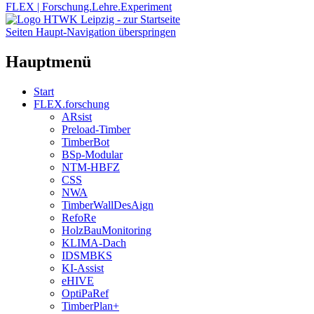
FLEX | Forschung.Lehre.Experiment
Seiten Haupt-Navigation überspringen
Hauptmenü
Start
FLEX.forschung
ARsist
Preload-Timber
TimberBot
BSp-Modular
NTM-HBFZ
CSS
NWA
TimberWallDesAign
RefoRe
HolzBauMonitoring
KLIMA-Dach
IDSMBKS
KI-Assist
eHIVE
OptiPaRef
TimberPlan+