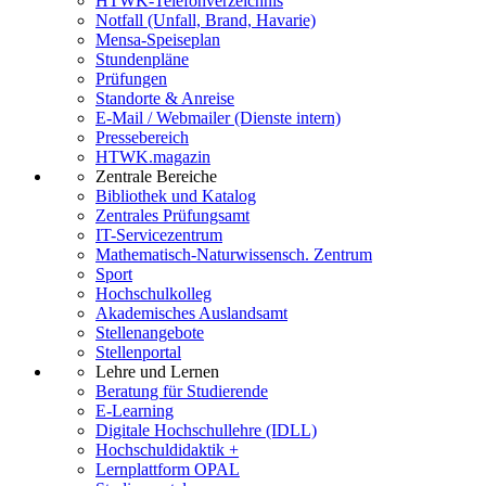
HTWK-Telefonverzeichnis
Notfall (Unfall, Brand, Havarie)
Mensa-Speiseplan
Stundenpläne
Prüfungen
Standorte & Anreise
E-Mail / Webmailer (Dienste intern)
Pressebereich
HTWK.magazin
Zentrale Bereiche
Bibliothek und Katalog
Zentrales Prüfungsamt
IT-Servicezentrum
Mathematisch-Naturwissensch. Zentrum
Sport
Hochschulkolleg
Akademisches Auslandsamt
Stellenangebote
Stellenportal
Lehre und Lernen
Beratung für Studierende
E-Learning
Digitale Hochschullehre (IDLL)
Hochschuldidaktik +
Lernplattform OPAL