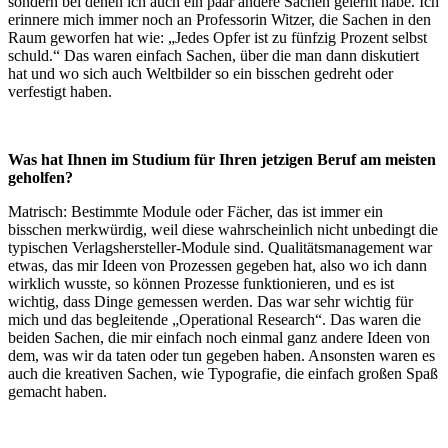
sondern bei denen ich auch ein paar andere Sachen gelernt habe. Ich
erinnere mich immer noch an Professorin Witzer, die Sachen in den
Raum geworfen hat wie: „Jedes Opfer ist zu fünfzig Prozent selbst
schuld.“ Das waren einfach Sachen, über die man dann diskutiert
hat und wo sich auch Weltbilder so ein bisschen gedreht oder
verfestigt haben.
Was hat Ihnen im Studium für Ihren jetzigen Beruf am meisten
geholfen?
Matrisch: Bestimmte Module oder Fächer, das ist immer ein
bisschen merkwürdig, weil diese wahrscheinlich nicht unbedingt die
typischen Verlagshersteller-Module sind. Qualitätsmanagement war
etwas, das mir Ideen von Prozessen gegeben hat, also wo ich dann
wirklich wusste, so können Prozesse funktionieren, und es ist
wichtig, dass Dinge gemessen werden. Das war sehr wichtig für
mich und das begleitende „Operational Research“. Das waren die
beiden Sachen, die mir einfach noch einmal ganz andere Ideen von
dem, was wir da taten oder tun gegeben haben. Ansonsten waren es
auch die kreativen Sachen, wie Typografie, die einfach großen Spaß
gemacht haben.