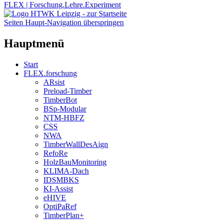
FLEX | Forschung.Lehre.Experiment
Seiten Haupt-Navigation überspringen
Hauptmenü
Start
FLEX.forschung
ARsist
Preload-Timber
TimberBot
BSp-Modular
NTM-HBFZ
CSS
NWA
TimberWallDesAign
RefoRe
HolzBauMonitoring
KLIMA-Dach
IDSMBKS
KI-Assist
eHIVE
OptiPaRef
TimberPlan+