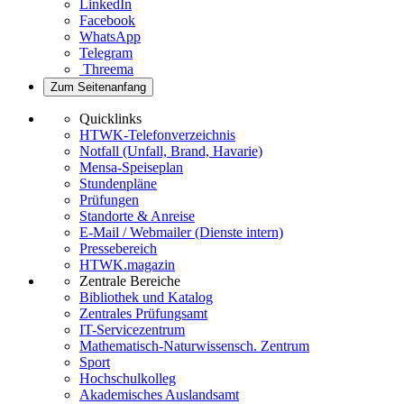
LinkedIn
Facebook
WhatsApp
Telegram
Threema
Zum Seitenanfang
Quicklinks
HTWK-Telefonverzeichnis
Notfall (Unfall, Brand, Havarie)
Mensa-Speiseplan
Stundenpläne
Prüfungen
Standorte & Anreise
E-Mail / Webmailer (Dienste intern)
Pressebereich
HTWK.magazin
Zentrale Bereiche
Bibliothek und Katalog
Zentrales Prüfungsamt
IT-Servicezentrum
Mathematisch-Naturwissensch. Zentrum
Sport
Hochschulkolleg
Akademisches Auslandsamt