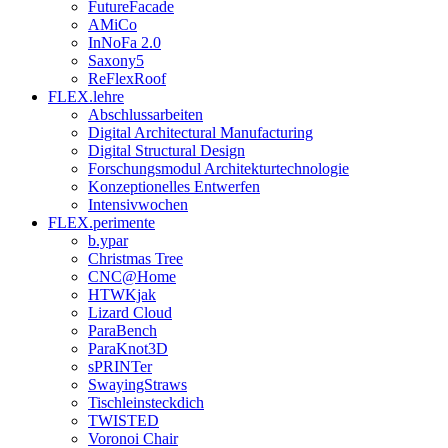
FutureFacade
AMiCo
InNoFa 2.0
Saxony5
ReFlexRoof
FLEX.lehre
Abschlussarbeiten
Digital Architectural Manufacturing
Digital Structural Design
Forschungsmodul Architekturtechnologie
Konzeptionelles Entwerfen
Intensivwochen
FLEX.perimente
b.ypar
Christmas Tree
CNC@Home
HTWKjak
Lizard Cloud
ParaBench
ParaKnot3D
sPRINTer
SwayingStraws
Tischleinsteckdich
TWISTED
Voronoi Chair