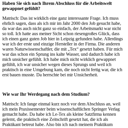
Haben Sie sich nach Ihrem Abschluss für die Arbeitswelt
gewappnet gefühlt?
Matrisch: Das ist wirklich eine ganz interessante Frage. Ich muss
ehrlich sagen, dass als ich mir im Jahr 2000 den Job gesucht habe,
da war das auch nicht ganz so einfach, der Arbeitsmarkt war nicht
so toll. Ich hatte aus meiner Sicht schon riesengroßes Glück, dass
ich einen ganz guten Job hier in Leipzig gefunden habe. Allerdings
war ich der erste und einzige Hersteller in der Firma. Die anderen
waren Naturwissenschaftler, die mit „Tex“ gesetzt haben. Für mich
war das schon ein Sprung ins kalte Wasser, und dadurch habe ich
mich unsicher gefühlt. Ich habe mich nicht wirklich gewappnet
gefühlt, ich war unsicher wegen dieses Sprungs und weil ich
praktisch in eine Umgebung kam, die noch nicht fertig war, die ich
erst bauen musste. Da herrschte bei mir Unsicherheit.
Wie war Ihr Werdegang nach dem Studium?
Matrisch: Ich fange einmal kurz noch vor dem Abschluss an, weil
ich mein Praxissemester beim wissenschaftlichen Springer Verlag
gemacht habe. Da habe ich Le-Tex als kleine Satzfirma kennen
gelernt, die praktisch eine Zeitschrift gesetzt hat, die ich als
Praktikant betreut habe. Also bin ich nach meinem Praktikum