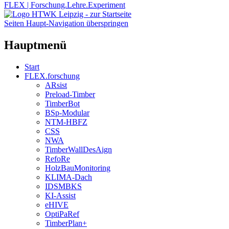
FLEX | Forschung.Lehre.Experiment
Seiten Haupt-Navigation überspringen
Hauptmenü
Start
FLEX.forschung
ARsist
Preload-Timber
TimberBot
BSp-Modular
NTM-HBFZ
CSS
NWA
TimberWallDesAign
RefoRe
HolzBauMonitoring
KLIMA-Dach
IDSMBKS
KI-Assist
eHIVE
OptiPaRef
TimberPlan+