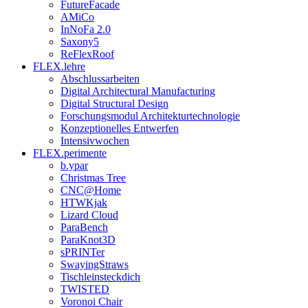
FutureFacade
AMiCo
InNoFa 2.0
Saxony5
ReFlexRoof
FLEX.lehre
Abschlussarbeiten
Digital Architectural Manufacturing
Digital Structural Design
Forschungsmodul Architekturtechnologie
Konzeptionelles Entwerfen
Intensivwochen
FLEX.perimente
b.ypar
Christmas Tree
CNC@Home
HTWKjak
Lizard Cloud
ParaBench
ParaKnot3D
sPRINTer
SwayingStraws
Tischleinsteckdich
TWISTED
Voronoi Chair