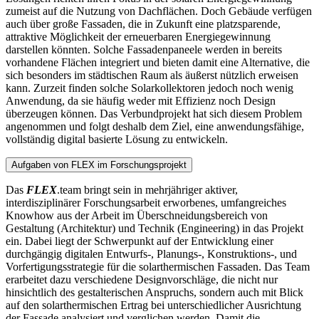
zumeist auf die Nutzung von Dachflächen. Doch Gebäude verfügen
auch über große Fassaden, die in Zukunft eine platzsparende,
attraktive Möglichkeit der erneuerbaren Energiegewinnung
darstellen könnten. Solche Fassadenpaneele werden in bereits
vorhandene Flächen integriert und bieten damit eine Alternative, die
sich besonders im städtischen Raum als äußerst nützlich erweisen
kann. Zurzeit finden solche Solarkollektoren jedoch noch wenig
Anwendung, da sie häufig weder mit Effizienz noch Design
überzeugen können. Das Verbundprojekt hat sich diesem Problem
angenommen und folgt deshalb dem Ziel, eine anwendungsfähige,
vollständig digital basierte Lösung zu entwickeln.
Aufgaben von FLEX im Forschungsprojekt
Das
FLEX
.team bringt sein in mehrjähriger aktiver,
interdisziplinärer Forschungsarbeit erworbenes, umfangreiches
Knowhow aus der Arbeit im Überschneidungsbereich von
Gestaltung (Architektur) und Technik (Engineering) in das Projekt
ein. Dabei liegt der Schwerpunkt auf der Entwicklung einer
durchgängig digitalen Entwurfs-, Planungs-, Konstruktions-, und
Vorfertigungsstrategie für die solarthermischen Fassaden. Das Team
erarbeitet dazu verschiedene Designvorschläge, die nicht nur
hinsichtlich des gestalterischen Anspruchs, sondern auch mit Blick
auf den solarthermischen Ertrag bei unterschiedlicher Ausrichtung
der Fassade analysiert und verglichen werden. Damit die