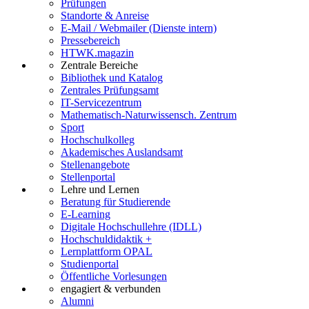
Prüfungen
Standorte & Anreise
E-Mail / Webmailer (Dienste intern)
Pressebereich
HTWK.magazin
Zentrale Bereiche
Bibliothek und Katalog
Zentrales Prüfungsamt
IT-Servicezentrum
Mathematisch-Naturwissensch. Zentrum
Sport
Hochschulkolleg
Akademisches Auslandsamt
Stellenangebote
Stellenportal
Lehre und Lernen
Beratung für Studierende
E-Learning
Digitale Hochschullehre (IDLL)
Hochschuldidaktik +
Lernplattform OPAL
Studienportal
Öffentliche Vorlesungen
engagiert & verbunden
Alumni