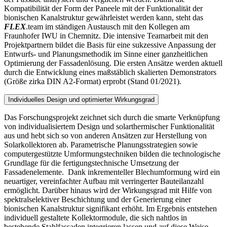
Kompatibilität der Form der Paneele mit der Funktionalität der
bionischen Kanalstruktur gewährleistet werden kann, steht das
FLEX
.team im ständigen Austausch mit den Kollegen am
Fraunhofer IWU in Chemnitz. Die intensive Teamarbeit mit den
Projektpartnern bildet die Basis für eine sukzessive Anpassung der
Entwurfs- und Planungsmethodik im Sinne einer ganzheitlichen
Optimierung der Fassadenlösung. Die ersten Ansätze werden aktuell
durch die Entwicklung eines maßstäblich skalierten Demonstrators
(Größe zirka DIN A2-Format) erprobt (Stand 01/2021).
Individuelles Design und optimierter Wirkungsgrad
Das Forschungsprojekt zeichnet sich durch die smarte Verknüpfung
von individualisiertem Design und solarthermischer Funktionalität
aus und hebt sich so von anderen Ansätzen zur Herstellung von
Solarkollektoren ab. Parametrische Planungsstrategien sowie
computergestützte Umformungstechniken bilden die technologische
Grundlage für die fertigungstechnische Umsetzung der
Fassadenelemente. Dank inkrementeller Blechumformung wird ein
neuartiger, vereinfachter Aufbau mit verringerter Bauteilanzahl
ermöglicht. Darüber hinaus wird der Wirkungsgrad mit Hilfe von
spektralselektiver Beschichtung und der Generierung einer
bionischen Kanalstruktur signifikant erhöht. Im Ergebnis entstehen
individuell gestaltete Kollektormodule, die sich nahtlos in
bestehende Stahlfassaden integrieren lassen und auf diese Weise