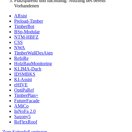
Platzsparend und nachhaltig: Nutzung des bereits
Vorhandenen
ARsist
Preload-Timber
TimberBot
BSp-Modular
NTM-HBFZ
CSS
NWA
TimberWallDesAign
RefoRe
HolzBauMonitoring
KLIMA-Dach
IDSMBKS
KI-Assist
eHIVE
OptiPaRef
TimberPlan+
FutureFacade
AMiCo
InNoFa 2.0
Saxony5
ReFlexRoof
Zum Seitenfuß springen