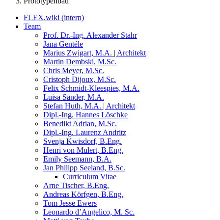
Prototypenbau
FLEX.wiki (intern)
Team
Prof. Dr.-Ing. Alexander Stahr
Jana Gentéle
Marius Zwigart, M.A. | Architekt
Martin Dembski, M.Sc.
Chris Meyer, M.Sc.
Cristoph Dijoux, M.Sc.
Felix Schmidt-Kleespies, M.A.
Luisa Sander, M.A.
Stefan Huth, M.A. | Architekt
Dipl.-Ing. Hannes Löschke
Benedikt Adrian, M.Sc.
Dipl.-Ing. Laurenz Andritz
Svenja Kwisdorf, B.Eng.
Henri von Mulert, B.Eng.
Emily Seemann, B.A.
Jan Philipp Seeland, B.Sc.
Curriculum Vitae
Arne Tischer, B.Eng.
Andreas Körfgen, B.Eng.
Tom Jesse Ewers
Leonardo d’Angelico, M. Sc.