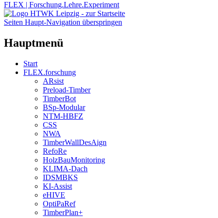
FLEX | Forschung.Lehre.Experiment
Seiten Haupt-Navigation überspringen
Hauptmenü
Start
FLEX.forschung
ARsist
Preload-Timber
TimberBot
BSp-Modular
NTM-HBFZ
CSS
NWA
TimberWallDesAign
RefoRe
HolzBauMonitoring
KLIMA-Dach
IDSMBKS
KI-Assist
eHIVE
OptiPaRef
TimberPlan+