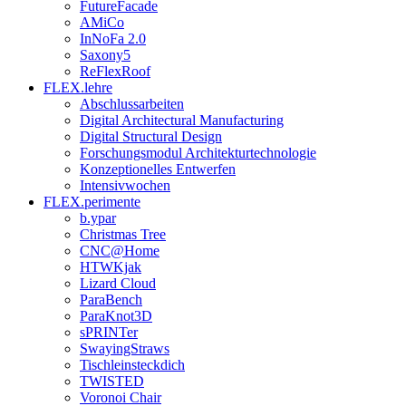
FutureFacade
AMiCo
InNoFa 2.0
Saxony5
ReFlexRoof
FLEX.lehre
Abschlussarbeiten
Digital Architectural Manufacturing
Digital Structural Design
Forschungsmodul Architekturtechnologie
Konzeptionelles Entwerfen
Intensivwochen
FLEX.perimente
b.ypar
Christmas Tree
CNC@Home
HTWKjak
Lizard Cloud
ParaBench
ParaKnot3D
sPRINTer
SwayingStraws
Tischleinsteckdich
TWISTED
Voronoi Chair