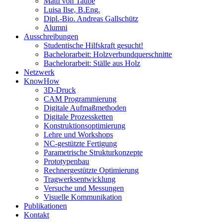
Matti von Taube
Luisa Ilse, B.Eng.
Dipl.-Bio. Andreas Gallschütz
Alumni
Ausschreibungen
Studentische Hilfskraft gesucht!
Bachelorarbeit: Holzverbundquerschnitte
Bachelorarbeit: Ställe aus Holz
Netzwerk
KnowHow
3D-Druck
CAM Programmierung
Digitale Aufmaßmethoden
Digitale Prozessketten
Konstruktionsoptimierung
Lehre und Workshops
NC-gestützte Fertigung
Parametrische Strukturkonzepte
Prototypenbau
Rechnergestützte Optimierung
Tragwerksentwicklung
Versuche und Messungen
Visuelle Kommunikation
Publikationen
Kontakt