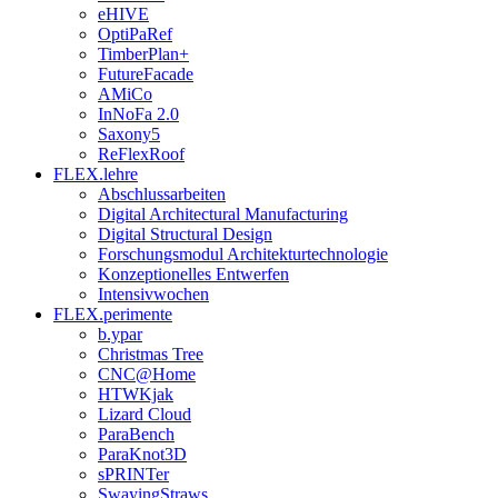
eHIVE
OptiPaRef
TimberPlan+
FutureFacade
AMiCo
InNoFa 2.0
Saxony5
ReFlexRoof
FLEX.lehre
Abschlussarbeiten
Digital Architectural Manufacturing
Digital Structural Design
Forschungsmodul Architekturtechnologie
Konzeptionelles Entwerfen
Intensivwochen
FLEX.perimente
b.ypar
Christmas Tree
CNC@Home
HTWKjak
Lizard Cloud
ParaBench
ParaKnot3D
sPRINTer
SwayingStraws