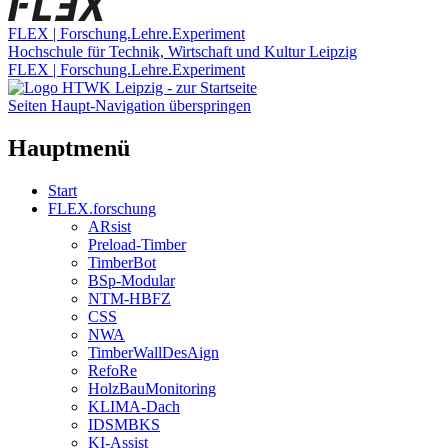
FLEX | Forschung.Lehre.Experiment
Hochschule für Technik, Wirtschaft und Kultur Leipzig
FLEX | Forschung.Lehre.Experiment
Seiten Haupt-Navigation überspringen
Hauptmenü
Start
FLEX.forschung
ARsist
Preload-Timber
TimberBot
BSp-Modular
NTM-HBFZ
CSS
NWA
TimberWallDesAign
RefoRe
HolzBauMonitoring
KLIMA-Dach
IDSMBKS
KI-Assist