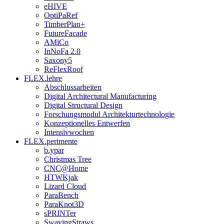
eHIVE
OptiPaRef
TimberPlan+
FutureFacade
AMiCo
InNoFa 2.0
Saxony5
ReFlexRoof
FLEX.lehre
Abschlussarbeiten
Digital Architectural Manufacturing
Digital Structural Design
Forschungsmodul Architekturtechnologie
Konzeptionelles Entwerfen
Intensivwochen
FLEX.perimente
b.ypar
Christmas Tree
CNC@Home
HTWKjak
Lizard Cloud
ParaBench
ParaKnot3D
sPRINTer
SwayingStraws