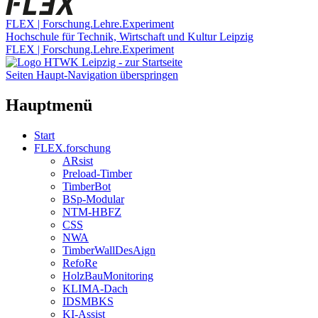
FLEX | Forschung.Lehre.Experiment
Hochschule für Technik, Wirtschaft und Kultur Leipzig
FLEX | Forschung.Lehre.Experiment
Seiten Haupt-Navigation überspringen
Hauptmenü
Start
FLEX.forschung
ARsist
Preload-Timber
TimberBot
BSp-Modular
NTM-HBFZ
CSS
NWA
TimberWallDesAign
RefoRe
HolzBauMonitoring
KLIMA-Dach
IDSMBKS
KI-Assist