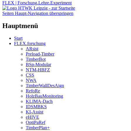
FLEX | Forschung.Lehre.Experiment
Seiten Haupt-Navigation überspringen
Hauptmenü
Start
FLEX.forschung
ARsist
Preload-Timber
TimberBot
BSp-Modular
NTM-HBFZ
CSS
NWA
TimberWallDesAign
RefoRe
HolzBauMonitoring
KLIMA-Dach
IDSMBKS
KI-Assist
eHIVE
OptiPaRef
TimberPlan+