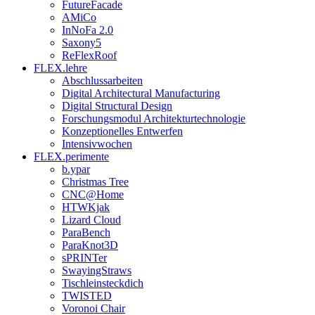
FutureFacade
AMiCo
InNoFa 2.0
Saxony5
ReFlexRoof
FLEX.lehre
Abschlussarbeiten
Digital Architectural Manufacturing
Digital Structural Design
Forschungsmodul Architekturtechnologie
Konzeptionelles Entwerfen
Intensivwochen
FLEX.perimente
b.ypar
Christmas Tree
CNC@Home
HTWKjak
Lizard Cloud
ParaBench
ParaKnot3D
sPRINTer
SwayingStraws
Tischleinsteckdich
TWISTED
Voronoi Chair