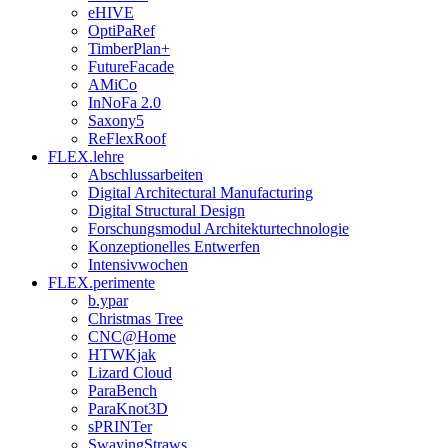
eHIVE
OptiPaRef
TimberPlan+
FutureFacade
AMiCo
InNoFa 2.0
Saxony5
ReFlexRoof
FLEX.lehre
Abschlussarbeiten
Digital Architectural Manufacturing
Digital Structural Design
Forschungsmodul Architekturtechnologie
Konzeptionelles Entwerfen
Intensivwochen
FLEX.perimente
b.ypar
Christmas Tree
CNC@Home
HTWKjak
Lizard Cloud
ParaBench
ParaKnot3D
sPRINTer
SwayingStraws