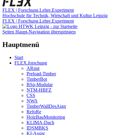
FLEX | Forschung.Lehre.Experiment
Hochschule für Technik, Wirtschaft und Kultur Leipzig
FLEX | Forschung.Lehre.Experiment
Seiten Haupt-Navigation überspringen
Hauptmenü
Start
FLEX.forschung
ARsist
Preload-Timber
TimberBot
BSp-Modular
NTM-HBFZ
CSS
NWA
TimberWallDesAign
RefoRe
HolzBauMonitoring
KLIMA-Dach
IDSMBKS
KI-Assist