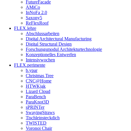
FutureFacade
AMiCo
InNoFa 2.0
Saxony5
ReFlexRoof
FLEX.lehre
Abschlussarbeiten
Digital Architectural Manufacturing
Digital Structural Design
Forschungsmodul Architekturtechnologie
Konzeptionelles Entwerfen
Intensivwochen
FLEX.perimente
b.ypar
Christmas Tree
CNC@Home
HTWKjak
Lizard Cloud
ParaBench
ParaKnot3D
sPRINTer
SwayingStraws
Tischleinsteckdich
TWISTED
Voronoi Chair