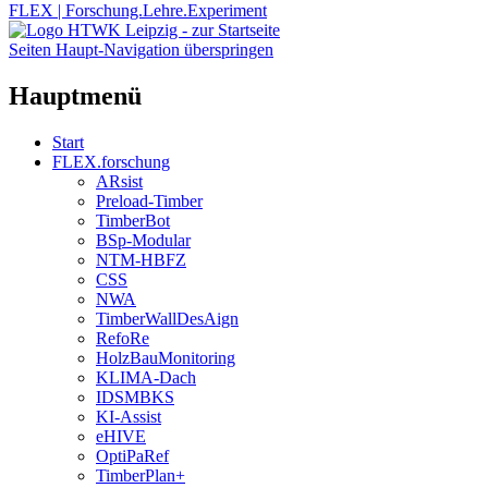
FLEX | Forschung.Lehre.Experiment
Seiten Haupt-Navigation überspringen
Hauptmenü
Start
FLEX.forschung
ARsist
Preload-Timber
TimberBot
BSp-Modular
NTM-HBFZ
CSS
NWA
TimberWallDesAign
RefoRe
HolzBauMonitoring
KLIMA-Dach
IDSMBKS
KI-Assist
eHIVE
OptiPaRef
TimberPlan+