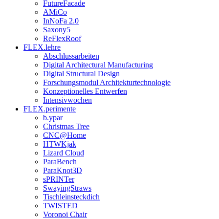
FutureFacade
AMiCo
InNoFa 2.0
Saxony5
ReFlexRoof
FLEX.lehre
Abschlussarbeiten
Digital Architectural Manufacturing
Digital Structural Design
Forschungsmodul Architekturtechnologie
Konzeptionelles Entwerfen
Intensivwochen
FLEX.perimente
b.ypar
Christmas Tree
CNC@Home
HTWKjak
Lizard Cloud
ParaBench
ParaKnot3D
sPRINTer
SwayingStraws
Tischleinsteckdich
TWISTED
Voronoi Chair