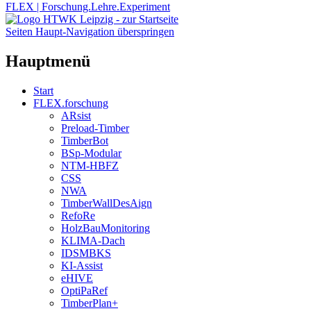
FLEX | Forschung.Lehre.Experiment
Seiten Haupt-Navigation überspringen
Hauptmenü
Start
FLEX.forschung
ARsist
Preload-Timber
TimberBot
BSp-Modular
NTM-HBFZ
CSS
NWA
TimberWallDesAign
RefoRe
HolzBauMonitoring
KLIMA-Dach
IDSMBKS
KI-Assist
eHIVE
OptiPaRef
TimberPlan+