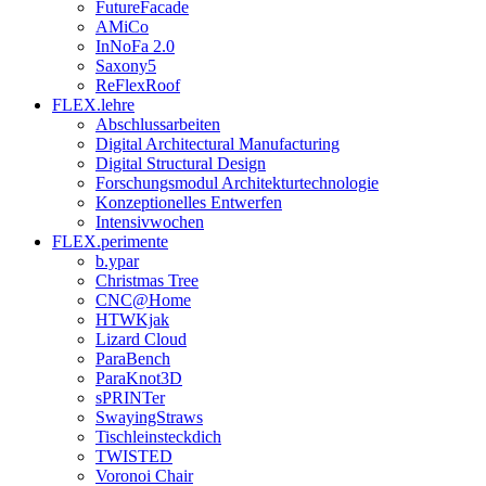
FutureFacade
AMiCo
InNoFa 2.0
Saxony5
ReFlexRoof
FLEX.lehre
Abschlussarbeiten
Digital Architectural Manufacturing
Digital Structural Design
Forschungsmodul Architekturtechnologie
Konzeptionelles Entwerfen
Intensivwochen
FLEX.perimente
b.ypar
Christmas Tree
CNC@Home
HTWKjak
Lizard Cloud
ParaBench
ParaKnot3D
sPRINTer
SwayingStraws
Tischleinsteckdich
TWISTED
Voronoi Chair