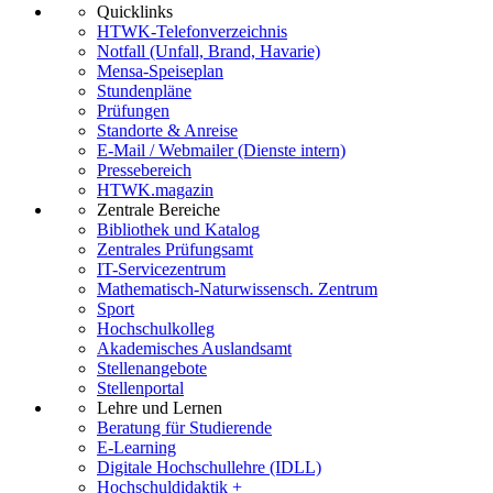
Quicklinks
HTWK-Telefonverzeichnis
Notfall (Unfall, Brand, Havarie)
Mensa-Speiseplan
Stundenpläne
Prüfungen
Standorte & Anreise
E-Mail / Webmailer (Dienste intern)
Pressebereich
HTWK.magazin
Zentrale Bereiche
Bibliothek und Katalog
Zentrales Prüfungsamt
IT-Servicezentrum
Mathematisch-Naturwissensch. Zentrum
Sport
Hochschulkolleg
Akademisches Auslandsamt
Stellenangebote
Stellenportal
Lehre und Lernen
Beratung für Studierende
E-Learning
Digitale Hochschullehre (IDLL)
Hochschuldidaktik +