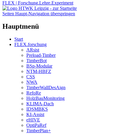
FLEX | Forschung.Lehre.Experiment
Seiten Haupt-Navigation überspringen
Hauptmenü
Start
FLEX.forschung
ARsist
Preload-Timber
TimberBot
BSp-Modular
NTM-HBFZ
CSS
NWA
TimberWallDesAign
RefoRe
HolzBauMonitoring
KLIMA-Dach
IDSMBKS
KI-Assist
eHIVE
OptiPaRef
TimberPlan+