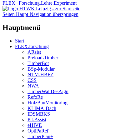
FLEX | Forschung.Lehre.Experiment
Seiten Haupt-Navigation überspringen
Hauptmenü
Start
FLEX.forschung
ARsist
Preload-Timber
TimberBot
BSp-Modular
NTM-HBFZ
CSS
NWA
TimberWallDesAign
RefoRe
HolzBauMonitoring
KLIMA-Dach
IDSMBKS
KI-Assist
eHIVE
OptiPaRef
TimberPlan+