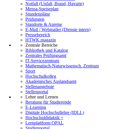
Notfall (Unfall, Brand, Havarie)
Mensa-Speiseplan
Stundenpläne
Prüfungen
Standorte & Anreise
E-Mail / Webmailer (Dienste intern)
Pressebereich
HTWK.magazin
Zentrale Bereiche
Bibliothek und Katalog
Zentrales Prüfungsamt
IT-Servicezentrum
Mathematisch-Naturwissensch. Zentrum
Sport
Hochschulkolleg
Akademisches Auslandsamt
Stellenangebote
Stellenportal
Lehre und Lernen
Beratung für Studierende
E-Learning
Digitale Hochschullehre (IDLL)
Hochschuldidaktik +
Lernplattform OPAL
Studienportal