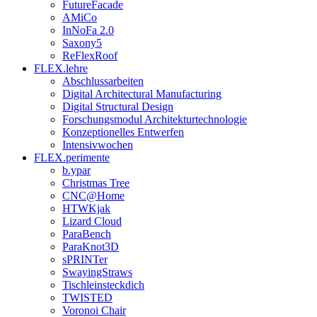
FutureFacade
AMiCo
InNoFa 2.0
Saxony5
ReFlexRoof
FLEX.lehre
Abschlussarbeiten
Digital Architectural Manufacturing
Digital Structural Design
Forschungsmodul Architekturtechnologie
Konzeptionelles Entwerfen
Intensivwochen
FLEX.perimente
b.ypar
Christmas Tree
CNC@Home
HTWKjak
Lizard Cloud
ParaBench
ParaKnot3D
sPRINTer
SwayingStraws
Tischleinsteckdich
TWISTED
Voronoi Chair