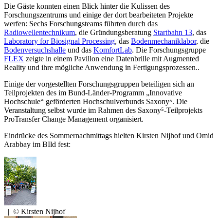
Die Gäste konnten einen Blick hinter die Kulissen des
Forschungszentrums und einige der dort bearbeiteten Projekte
werfen: Sechs Forschungsteams führten durch das
Radiowellentechnikum
, die Gründungsberatung
Startbahn 13
, das
Laboratory for Biosignal Processing
, das
Bodenmechaniklabor
, die
Bodenversuchshalle
und das
KomfortLab
. Die Forschungsgruppe
FLEX
zeigte in einem Pavillon eine Datenbrille mit Augmented
Reality und ihre mögliche Anwendung in Fertigungsprozessen..
Einige der vorgestellten Forschungsgruppen beteiligen sich an
Teilprojekten des im Bund-Länder-Programm „Innovative
Hochschule“ geförderten Hochschulverbunds Saxony⁵. Die
Veranstaltung selbst wurde im Rahmen des Saxony⁵-Teilprojekts
ProTransfer Change Management organisiert.
Eindrücke des Sommernachmittags hielten Kirsten Nijhof und Omid
Arabbay im BIld fest:
|
© Kirsten Nijhof