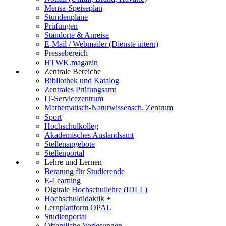
Mensa-Speiseplan
Stundenpläne
Prüfungen
Standorte & Anreise
E-Mail / Webmailer (Dienste intern)
Pressebereich
HTWK.magazin
Zentrale Bereiche
Bibliothek und Katalog
Zentrales Prüfungsamt
IT-Servicezentrum
Mathematisch-Naturwissensch. Zentrum
Sport
Hochschulkolleg
Akademisches Auslandsamt
Stellenangebote
Stellenportal
Lehre und Lernen
Beratung für Studierende
E-Learning
Digitale Hochschullehre (IDLL)
Hochschuldidaktik +
Lernplattform OPAL
Studienportal
Öffentliche Vorlesungen