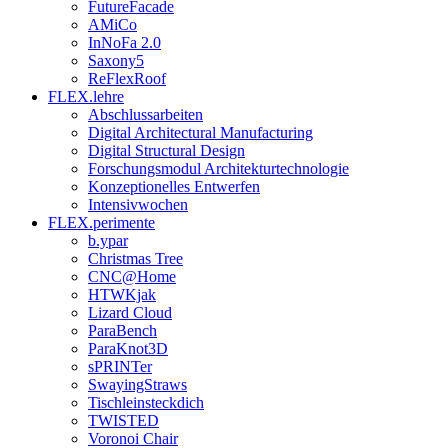
FutureFacade
AMiCo
InNoFa 2.0
Saxony5
ReFlexRoof
FLEX.lehre
Abschlussarbeiten
Digital Architectural Manufacturing
Digital Structural Design
Forschungsmodul Architekturtechnologie
Konzeptionelles Entwerfen
Intensivwochen
FLEX.perimente
b.ypar
Christmas Tree
CNC@Home
HTWKjak
Lizard Cloud
ParaBench
ParaKnot3D
sPRINTer
SwayingStraws
Tischleinsteckdich
TWISTED
Voronoi Chair