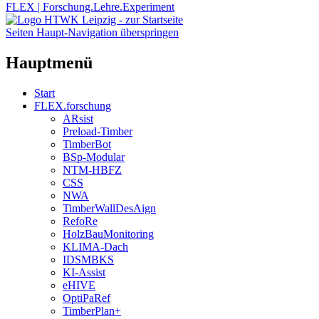
FLEX | Forschung.Lehre.Experiment
Seiten Haupt-Navigation überspringen
Hauptmenü
Start
FLEX.forschung
ARsist
Preload-Timber
TimberBot
BSp-Modular
NTM-HBFZ
CSS
NWA
TimberWallDesAign
RefoRe
HolzBauMonitoring
KLIMA-Dach
IDSMBKS
KI-Assist
eHIVE
OptiPaRef
TimberPlan+