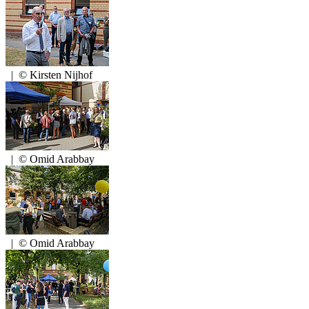
|
© Kirsten Nijhof
|
© Omid Arabbay
|
© Omid Arabbay