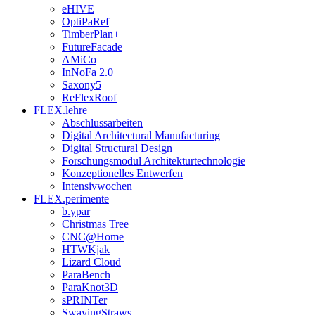
eHIVE
OptiPaRef
TimberPlan+
FutureFacade
AMiCo
InNoFa 2.0
Saxony5
ReFlexRoof
FLEX.lehre
Abschlussarbeiten
Digital Architectural Manufacturing
Digital Structural Design
Forschungsmodul Architekturtechnologie
Konzeptionelles Entwerfen
Intensivwochen
FLEX.perimente
b.ypar
Christmas Tree
CNC@Home
HTWKjak
Lizard Cloud
ParaBench
ParaKnot3D
sPRINTer
SwayingStraws