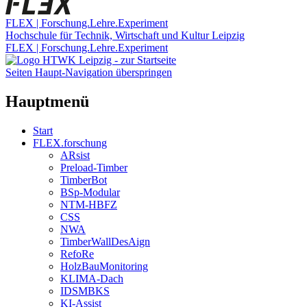
FLEX | Forschung.Lehre.Experiment
Hochschule für Technik, Wirtschaft und Kultur Leipzig
FLEX | Forschung.Lehre.Experiment
Seiten Haupt-Navigation überspringen
Hauptmenü
Start
FLEX.forschung
ARsist
Preload-Timber
TimberBot
BSp-Modular
NTM-HBFZ
CSS
NWA
TimberWallDesAign
RefoRe
HolzBauMonitoring
KLIMA-Dach
IDSMBKS
KI-Assist