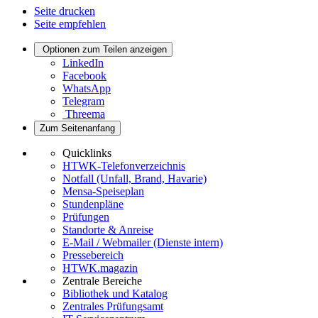
Seite drucken
Seite empfehlen
Optionen zum Teilen anzeigen
LinkedIn
Facebook
WhatsApp
Telegram
Threema
Zum Seitenanfang
Quicklinks
HTWK-Telefonverzeichnis
Notfall (Unfall, Brand, Havarie)
Mensa-Speiseplan
Stundenpläne
Prüfungen
Standorte & Anreise
E-Mail / Webmailer (Dienste intern)
Pressebereich
HTWK.magazin
Zentrale Bereiche
Bibliothek und Katalog
Zentrales Prüfungsamt