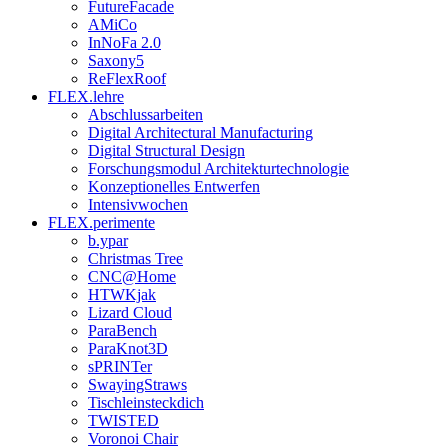
FutureFacade
AMiCo
InNoFa 2.0
Saxony5
ReFlexRoof
FLEX.lehre
Abschlussarbeiten
Digital Architectural Manufacturing
Digital Structural Design
Forschungsmodul Architekturtechnologie
Konzeptionelles Entwerfen
Intensivwochen
FLEX.perimente
b.ypar
Christmas Tree
CNC@Home
HTWKjak
Lizard Cloud
ParaBench
ParaKnot3D
sPRINTer
SwayingStraws
Tischleinsteckdich
TWISTED
Voronoi Chair