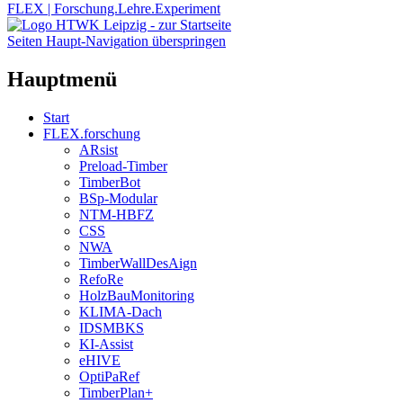
FLEX | Forschung.Lehre.Experiment
Seiten Haupt-Navigation überspringen
Hauptmenü
Start
FLEX.forschung
ARsist
Preload-Timber
TimberBot
BSp-Modular
NTM-HBFZ
CSS
NWA
TimberWallDesAign
RefoRe
HolzBauMonitoring
KLIMA-Dach
IDSMBKS
KI-Assist
eHIVE
OptiPaRef
TimberPlan+