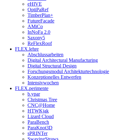
eHIVE
OptiPaRef
TimberPlan+
FutureFacade
AMiCo
InNoFa 2.0
Saxony5
ReFlexRoof
FLEX.lehre
Abschlussarbeiten
Digital Architectural Manufacturing
Digital Structural Design
Forschungsmodul Architekturtechnologie
Konzeptionelles Entwerfen
Intensivwochen
FLEX.perimente
b.ypar
Christmas Tree
CNC@Home
HTWKjak
Lizard Cloud
ParaBench
ParaKnot3D
sPRINTer
SwayingStraws