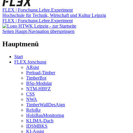
FLEX | Forschung.Lehre.Experiment
Hochschule für Technik, Wirtschaft und Kultur Leipzig
FLEX | Forschung.Lehre.Experiment
Seiten Haupt-Navigation überspringen
Hauptmenü
Start
FLEX.forschung
ARsist
Preload-Timber
TimberBot
BSp-Modular
NTM-HBFZ
CSS
NWA
TimberWallDesAign
RefoRe
HolzBauMonitoring
KLIMA-Dach
IDSMBKS
KI-Assist