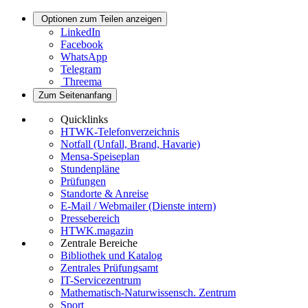
Optionen zum Teilen anzeigen
LinkedIn
Facebook
WhatsApp
Telegram
Threema
Zum Seitenanfang
Quicklinks
HTWK-Telefonverzeichnis
Notfall (Unfall, Brand, Havarie)
Mensa-Speiseplan
Stundenpläne
Prüfungen
Standorte & Anreise
E-Mail / Webmailer (Dienste intern)
Pressebereich
HTWK.magazin
Zentrale Bereiche
Bibliothek und Katalog
Zentrales Prüfungsamt
IT-Servicezentrum
Mathematisch-Naturwissensch. Zentrum
Sport