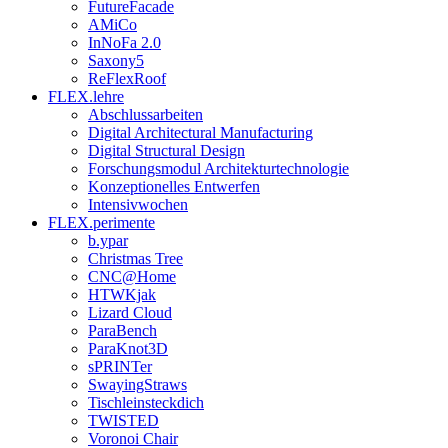
FutureFacade
AMiCo
InNoFa 2.0
Saxony5
ReFlexRoof
FLEX.lehre
Abschlussarbeiten
Digital Architectural Manufacturing
Digital Structural Design
Forschungsmodul Architekturtechnologie
Konzeptionelles Entwerfen
Intensivwochen
FLEX.perimente
b.ypar
Christmas Tree
CNC@Home
HTWKjak
Lizard Cloud
ParaBench
ParaKnot3D
sPRINTer
SwayingStraws
Tischleinsteckdich
TWISTED
Voronoi Chair