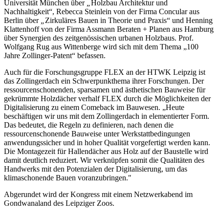
Universität München über
„
Holzbau Architektur und
Nachhaltigkeit“, Rebecca Steinlein von der Firma Concular aus
Berlin über
„
Zirkuläres Bauen in Theorie und Praxis“ und Henning
Klattenhoff von der Firma Assmann Beraten + Planen aus Hamburg
über Synergien des zeitgenössischen urbanen Holzbaus. Prof.
Wolfgang Rug aus Wittenberge wird sich mit dem Thema „100
Jahre Zollinger-Patent“ befassen.
Auch für die Forschungsgruppe FLEX an der HTWK Leipzig ist
das Zollingerdach ein Schwerpunkthema ihrer Forschungen. Der
ressourcenschonenden, sparsamen und ästhetischen Bauweise für
gekrümmte Holzdächer verhalf FLEX durch die Möglichkeiten der
Digitalisierung zu einem Comeback im Bauwesen. „Heute
beschäftigen wir uns mit dem Zollingerdach in elementierter Form.
Das bedeutet, die Regeln zu definieren, nach denen die
ressourcenschonende Bauweise unter Werkstattbedingungen
anwendungssicher und in hoher Qualität vorgefertigt werden kann.
Die Montagezeit für Hallendächer aus Holz auf der Baustelle wird
damit deutlich reduziert. Wir verknüpfen somit die Qualitäten des
Handwerks mit den Potenzialen der Digitalisierung, um das
klimaschonende Bauen voranzubringen."
Abgerundet wird der Kongress mit einem Netzwerkabend im
Gondwanaland des Leipziger Zoos.