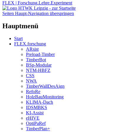
FLEX | Forschung.Lehre.Experiment
Seiten Haupt-Navigation überspringen
Hauptmenü
Start
FLEX.forschung
ARsist
Preload-Timber
TimberBot
BSp-Modular
NTM-HBFZ
CSS
NWA
TimberWallDesAign
RefoRe
HolzBauMonitoring
KLIMA-Dach
IDSMBKS
KI-Assist
eHIVE
OptiPaRef
TimberPlan+