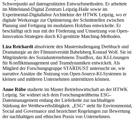
Schwerpunkt auf datengestützten Entwurfsmethoden. Er arbeitete
im Mittelstand-Digital Zentrum Leipzig-Halle sowie im
Experimental-Digitallabor Architektur der HTWK Leipzig, wo er
digitale Werkzeuge zur Optimierung der Schnittstellen zwischen
Planung und Fertigung im modularen Holzbau entwickelte. Er
beschäftigt sich nun mit der Förderung und Umsetzung von Open-
Innovation-Strategien durch KI-gestützte Matching-Methoden.
Liza Reichardt
absolvierte den Masterstudiengang Drehbuch und
Dramaturgie an der Filmuniversität Babelsberg Konrad Wolf. Sie ist
Mitgründerin des Sozialunternehmens
TrustBox
, das KI-Lösungen
für Konfliktmanagement und Teamdynamiken entwickelt. Als
Mitglied der Forschungsgruppe
STARDUST
untersucht sie, wie
narrative Ansätze die Nutzung von Open-Source-KI-Systemen in
kleinen und mittleren Unternehmen unterstützen können.
Anne Rübe
studierte im Master Betriebswirtschaft an der HTWK
Leipzig. Sie widmet sich dem Forschungsteilthema ESG-
Datenmanagement entlang der Lieferkette zur nachhaltigen
Stärkung der Wettbewerbsfähigkeit. „ESG“ steht für
Environmental,
Social and Governance
und bezeichnet Regelungen zur Bewertung
der nachhaltigen und ethischen Praxis von Unternehmen.