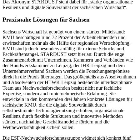
Das Akronym
STARDUST
steht dabei für „starke organisationale
Resilienz und digitale Souveränität der sächsischen Wirtschaft“.
Praxisnahe Lösungen für Sachsen
Sachsens Wirtschaft ist geprägt von einem starken Mittelstand:
KMU beschäftigen rund 72 Prozent der Arbeitnehmenden und
erwirtschaften mehr als die Hälfte der regionalen Wertschöpfung.
KMU sind jedoch besonders anfällig für externe Schocks und
Fachkräftemangel. STARDUST setzt hier an: Durch die enge
Zusammenarbeit mit Unternehmen, Kammern und Verbänden wie
der Handwerkskammer zu Leipzig, der IHK Leipzig und dem
Unternehmerverband Sachsen werden die Forschungsergebnisse
direkt in die Praxis übertragen. Das größtenteils aus Absolventinnen
und Absolventen der HTWK Leipzig bestehende interdisziplinäre
Team aus Nachwuchsforschenden besitzt nicht nur fachliche
Expertise, sondern auch unternehmerische Erfahrung. Sie
entwickeln in den kommenden drei Jahren konkrete Lösungen für
sächsische KMU, die die digitale Souveränität durch
selbstbestimmte Technologienutzung erhöhen, organisationale
Resilienz durch flexible Strukturen und innovative Methoden
stärken, nachhaltige Geschäftsmodelle fördern und die
Wettbewerbsfähigkeit sichern sollen.
Die ESF-Nachwuchsforschungsgruppe widmet sich konkret fünf