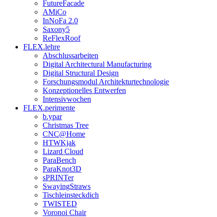
FutureFacade
AMiCo
InNoFa 2.0
Saxony5
ReFlexRoof
FLEX.lehre
Abschlussarbeiten
Digital Architectural Manufacturing
Digital Structural Design
Forschungsmodul Architekturtechnologie
Konzeptionelles Entwerfen
Intensivwochen
FLEX.perimente
b.ypar
Christmas Tree
CNC@Home
HTWKjak
Lizard Cloud
ParaBench
ParaKnot3D
sPRINTer
SwayingStraws
Tischleinsteckdich
TWISTED
Voronoi Chair