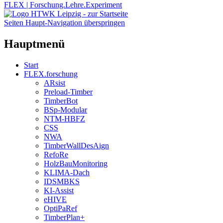
FLEX | Forschung.Lehre.Experiment
Seiten Haupt-Navigation überspringen
Hauptmenü
Start
FLEX.forschung
ARsist
Preload-Timber
TimberBot
BSp-Modular
NTM-HBFZ
CSS
NWA
TimberWallDesAign
RefoRe
HolzBauMonitoring
KLIMA-Dach
IDSMBKS
KI-Assist
eHIVE
OptiPaRef
TimberPlan+