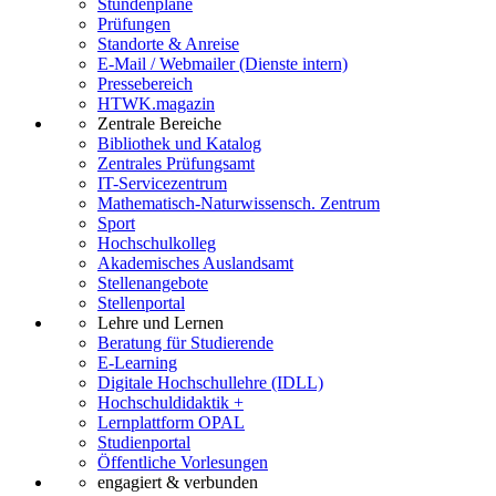
Stundenpläne
Prüfungen
Standorte & Anreise
E-Mail / Webmailer (Dienste intern)
Pressebereich
HTWK.magazin
Zentrale Bereiche
Bibliothek und Katalog
Zentrales Prüfungsamt
IT-Servicezentrum
Mathematisch-Naturwissensch. Zentrum
Sport
Hochschulkolleg
Akademisches Auslandsamt
Stellenangebote
Stellenportal
Lehre und Lernen
Beratung für Studierende
E-Learning
Digitale Hochschullehre (IDLL)
Hochschuldidaktik +
Lernplattform OPAL
Studienportal
Öffentliche Vorlesungen
engagiert & verbunden