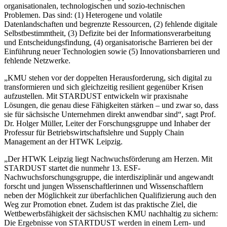
organisationalen, technologischen und sozio-technischen
Problemen. Das sind: (1) Heterogene und volatile
Datenlandschaften und begrenzte Ressourcen, (2) fehlende digitale
Selbstbestimmtheit, (3) Defizite bei der Informationsverarbeitung
und Entscheidungsfindung, (4) organisatorische Barrieren bei der
Einführung neuer Technologien sowie (5) Innovationsbarrieren und
fehlende Netzwerke.
„KMU stehen vor der doppelten Herausforderung, sich digital zu
transformieren und sich gleichzeitig resilient gegenüber Krisen
aufzustellen. Mit
STARDUST
entwickeln wir praxisnahe
Lösungen, die genau diese Fähigkeiten stärken – und zwar so, dass
sie für sächsische Unternehmen direkt anwendbar sind“, sagt Prof.
Dr. Holger Müller, Leiter der Forschungsgruppe und Inhaber der
Professur für Betriebswirtschaftslehre und
Supply Chain
Management
an der HTWK Leipzig.
„Der HTWK Leipzig liegt Nachwuchsförderung am Herzen. Mit
STARDUST
startet die nunmehr 13. ESF-
Nachwuchsforschungsgruppe, die interdisziplinär und angewandt
forscht und jungen Wissenschaftlerinnen und Wissenschaftlern
neben der Möglichkeit zur überfachlichen Qualifizierung auch den
Weg zur Promotion ebnet. Zudem ist das praktische Ziel, die
Wettbewerbsfähigkeit der sächsischen KMU nachhaltig zu sichern:
Die Ergebnisse von
STARTDUST
werden in einem Lern- und