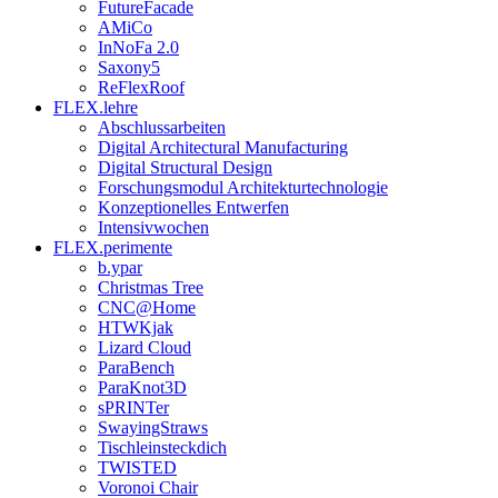
FutureFacade
AMiCo
InNoFa 2.0
Saxony5
ReFlexRoof
FLEX.lehre
Abschlussarbeiten
Digital Architectural Manufacturing
Digital Structural Design
Forschungsmodul Architekturtechnologie
Konzeptionelles Entwerfen
Intensivwochen
FLEX.perimente
b.ypar
Christmas Tree
CNC@Home
HTWKjak
Lizard Cloud
ParaBench
ParaKnot3D
sPRINTer
SwayingStraws
Tischleinsteckdich
TWISTED
Voronoi Chair