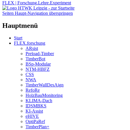
FLEX | Forschung.Lehre.Experiment
Seiten Haupt-Navigation überspringen
Hauptmenü
Start
FLEX.forschung
ARsist
Preload-Timber
TimberBot
BSp-Modular
NTM-HBFZ
CSS
NWA
TimberWallDesAign
RefoRe
HolzBauMonitoring
KLIMA-Dach
IDSMBKS
KI-Assist
eHIVE
OptiPaRef
TimberPlan+