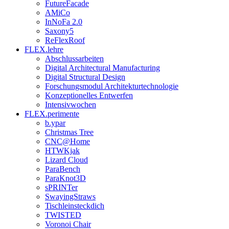
FutureFacade
AMiCo
InNoFa 2.0
Saxony5
ReFlexRoof
FLEX.lehre
Abschlussarbeiten
Digital Architectural Manufacturing
Digital Structural Design
Forschungsmodul Architekturtechnologie
Konzeptionelles Entwerfen
Intensivwochen
FLEX.perimente
b.ypar
Christmas Tree
CNC@Home
HTWKjak
Lizard Cloud
ParaBench
ParaKnot3D
sPRINTer
SwayingStraws
Tischleinsteckdich
TWISTED
Voronoi Chair