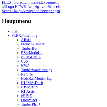
FLEX | Forschung.Lehre.Experiment
Seiten Haupt-Navigation überspringen
Hauptmenü
Start
FLEX.forschung
ARsist
Preload-Timber
TimberBot
BSp-Modular
NTM-HBFZ
CSS
NWA
TimberWallDesAign
RefoRe
HolzBauMonitoring
KLIMA-Dach
IDSMBKS
KI-Assist
eHIVE
OptiPaRef
TimberPlan+