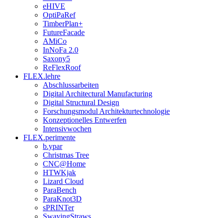
eHIVE
OptiPaRef
TimberPlan+
FutureFacade
AMiCo
InNoFa 2.0
Saxony5
ReFlexRoof
FLEX.lehre
Abschlussarbeiten
Digital Architectural Manufacturing
Digital Structural Design
Forschungsmodul Architekturtechnologie
Konzeptionelles Entwerfen
Intensivwochen
FLEX.perimente
b.ypar
Christmas Tree
CNC@Home
HTWKjak
Lizard Cloud
ParaBench
ParaKnot3D
sPRINTer
SwayingStraws