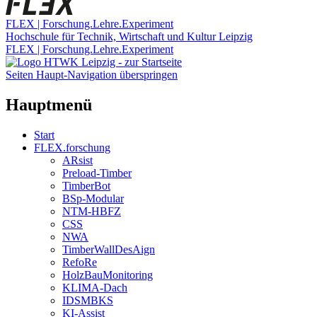
FLEX | Forschung.Lehre.Experiment
Hochschule für Technik, Wirtschaft und Kultur Leipzig
FLEX | Forschung.Lehre.Experiment
Seiten Haupt-Navigation überspringen
Hauptmenü
Start
FLEX.forschung
ARsist
Preload-Timber
TimberBot
BSp-Modular
NTM-HBFZ
CSS
NWA
TimberWallDesAign
RefoRe
HolzBauMonitoring
KLIMA-Dach
IDSMBKS
KI-Assist