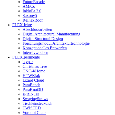
FutureFacade
AMiCo
InNoFa 2.0
Saxony5
ReFlexRoof
FLEX.lehre
Abschlussarbeiten
Digital Architectural Manufacturing
Digital Structural Design
Forschungsmodul Architekturtechnologie
Konzeptionelles Entwerfen
Intensivwochen
FLEX.perimente
b.ypar
Christmas Tree
CNC@Home
HTWKjak
Lizard Cloud
ParaBench
ParaKnot3D
sPRINTer
SwayingStraws
Tischleinsteckdich
TWISTED
Voronoi Chair