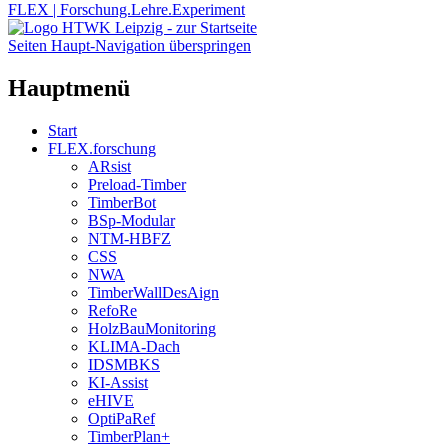
FLEX | Forschung.Lehre.Experiment
Seiten Haupt-Navigation überspringen
Hauptmenü
Start
FLEX.forschung
ARsist
Preload-Timber
TimberBot
BSp-Modular
NTM-HBFZ
CSS
NWA
TimberWallDesAign
RefoRe
HolzBauMonitoring
KLIMA-Dach
IDSMBKS
KI-Assist
eHIVE
OptiPaRef
TimberPlan+