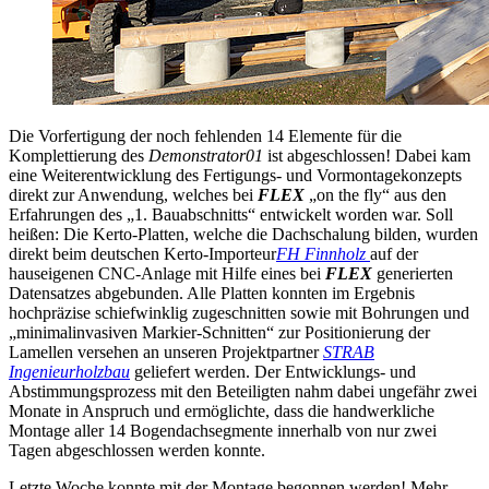
Die Vorfertigung der noch fehlenden 14 Elemente für die
Komplettierung des
Demonstrator01
ist abgeschlossen! Dabei kam
eine Weiterentwicklung des Fertigungs- und Vormontagekonzepts
direkt zur Anwendung, welches bei
FLEX
„on the fly“ aus den
Erfahrungen des „1. Bauabschnitts“ entwickelt worden war. Soll
heißen: Die Kerto-Platten, welche die Dachschalung bilden, wurden
direkt beim deutschen Kerto-Importeur
FH Finnholz
auf der
hauseigenen CNC-Anlage mit Hilfe eines bei
FLEX
generierten
Datensatzes abgebunden. Alle Platten konnten im Ergebnis
hochpräzise schiefwinklig zugeschnitten sowie mit Bohrungen und
„minimalinvasiven Markier-Schnitten“ zur Positionierung der
Lamellen versehen an unseren Projektpartner
STRAB
Ingenieurholzbau
geliefert werden. Der Entwicklungs- und
Abstimmungsprozess mit den Beteiligten nahm dabei ungefähr zwei
Monate in Anspruch und ermöglichte, dass die handwerkliche
Montage aller 14 Bogendachsegmente innerhalb von nur zwei
Tagen abgeschlossen werden konnte.
Letzte Woche konnte mit der Montage begonnen werden! Mehr