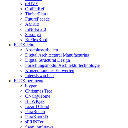
eHIVE
OptiPaRef
TimberPlan+
FutureFacade
AMiCo
InNoFa 2.0
Saxony5
ReFlexRoof
FLEX.lehre
Abschlussarbeiten
Digital Architectural Manufacturing
Digital Structural Design
Forschungsmodul Architekturtechnologie
Konzeptionelles Entwerfen
Intensivwochen
FLEX.perimente
b.ypar
Christmas Tree
CNC@Home
HTWKjak
Lizard Cloud
ParaBench
ParaKnot3D
sPRINTer
SwayingStraws