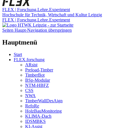
FLEX | Forschung.Lehre.Experiment
Hochschule für Technik, Wirtschaft und Kultur Leipzig
FLEX | Forschung.Lehre.Experiment
Seiten Haupt-Navigation überspringen
Hauptmenü
Start
FLEX.forschung
ARsist
Preload-Timber
TimberBot
BSp-Modular
NTM-HBFZ
CSS
NWA
TimberWallDesAign
RefoRe
HolzBauMonitoring
KLIMA-Dach
IDSMBKS
KI-Assist