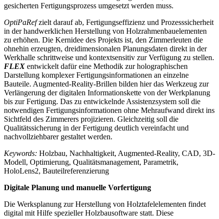
gesicherten Fertigungsprozess umgesetzt werden muss.
OptiPaRef
zielt darauf ab, Fertigungseffizienz und Prozesssicherheit
in der handwerklichen Herstellung von Holzrahmenbauelementen
zu erhöhen. Die Kernidee des Projekts ist, den Zimmerleuten die
ohnehin erzeugten, dreidimensionalen Planungsdaten direkt in der
Werkhalle schrittweise und kontextsensitiv zur Verfügung zu stellen.
FLEX
entwickelt dafür eine Methodik zur holographischen
Darstellung komplexer Fertigungsinformationen an einzelne
Bauteile. Augmented-Reality-Brillen bilden hier das Werkzeug zur
Verlängerung der digitalen Informationskette von der Werkplanung
bis zur Fertigung. Das zu entwickelnde Assistenzsystem soll die
notwendigen Fertigungsinformationen ohne Mehraufwand direkt ins
Sichtfeld des Zimmerers projizieren. Gleichzeitig soll die
Qualitätssicherung in der Fertigung deutlich vereinfacht und
nachvollziehbarer gestaltet werden.
Keywords:
Holzbau, Nachhaltigkeit, Augmented-Reality, CAD, 3D-
Modell, Optimierung, Qualitätsmanagement, Parametrik,
HoloLens2, Bauteilreferenzierung
Digitale Planung und manuelle Vorfertigung
Die Werksplanung zur Herstellung von Holztafelelementen findet
digital mit Hilfe spezieller Holzbausoftware statt. Diese