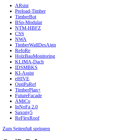
ARsist
Preload-Timber
TimberBot
BSp-Modular
NTM-HBFZ
CSS
NWA
TimberWallDesAign
RefoRe
HolzBauMonitoring
KLIMA-Dach
IDSMBKS
KI-Assist
eHIVE
OptiPaRef
TimberPlan+
FutureFacade
AMiCo
InNoFa 2.0
Saxony5
ReFlexRoof
Zum Seitenfuß springen