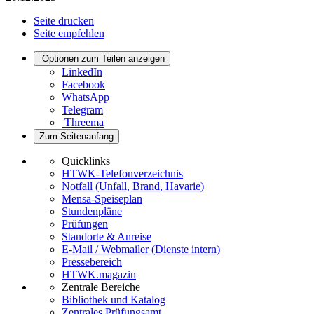
Seite drucken
Seite empfehlen
Optionen zum Teilen anzeigen
LinkedIn
Facebook
WhatsApp
Telegram
Threema
Zum Seitenanfang
Quicklinks
HTWK-Telefonverzeichnis
Notfall (Unfall, Brand, Havarie)
Mensa-Speiseplan
Stundenpläne
Prüfungen
Standorte & Anreise
E-Mail / Webmailer (Dienste intern)
Pressebereich
HTWK.magazin
Zentrale Bereiche
Bibliothek und Katalog
Zentrales Prüfungsamt