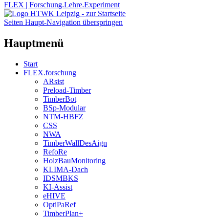
FLEX | Forschung.Lehre.Experiment
Seiten Haupt-Navigation überspringen
Hauptmenü
Start
FLEX.forschung
ARsist
Preload-Timber
TimberBot
BSp-Modular
NTM-HBFZ
CSS
NWA
TimberWallDesAign
RefoRe
HolzBauMonitoring
KLIMA-Dach
IDSMBKS
KI-Assist
eHIVE
OptiPaRef
TimberPlan+