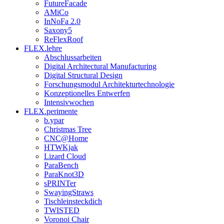
FutureFacade
AMiCo
InNoFa 2.0
Saxony5
ReFlexRoof
FLEX.lehre
Abschlussarbeiten
Digital Architectural Manufacturing
Digital Structural Design
Forschungsmodul Architekturtechnologie
Konzeptionelles Entwerfen
Intensivwochen
FLEX.perimente
b.ypar
Christmas Tree
CNC@Home
HTWKjak
Lizard Cloud
ParaBench
ParaKnot3D
sPRINTer
SwayingStraws
Tischleinsteckdich
TWISTED
Voronoi Chair