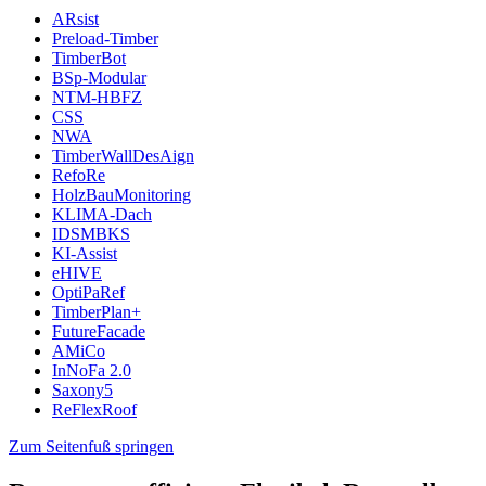
ARsist
Preload-Timber
TimberBot
BSp-Modular
NTM-HBFZ
CSS
NWA
TimberWallDesAign
RefoRe
HolzBauMonitoring
KLIMA-Dach
IDSMBKS
KI-Assist
eHIVE
OptiPaRef
TimberPlan+
FutureFacade
AMiCo
InNoFa 2.0
Saxony5
ReFlexRoof
Zum Seitenfuß springen