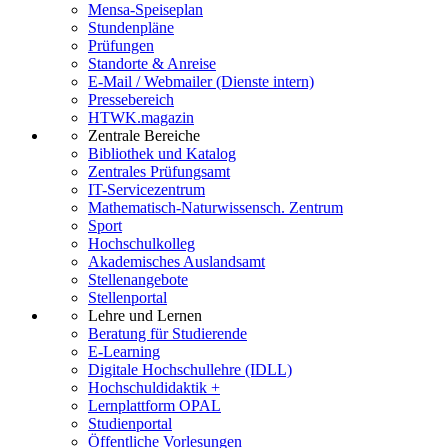
Mensa-Speiseplan
Stundenpläne
Prüfungen
Standorte & Anreise
E-Mail / Webmailer (Dienste intern)
Pressebereich
HTWK.magazin
Zentrale Bereiche
Bibliothek und Katalog
Zentrales Prüfungsamt
IT-Servicezentrum
Mathematisch-Naturwissensch. Zentrum
Sport
Hochschulkolleg
Akademisches Auslandsamt
Stellenangebote
Stellenportal
Lehre und Lernen
Beratung für Studierende
E-Learning
Digitale Hochschullehre (IDLL)
Hochschuldidaktik +
Lernplattform OPAL
Studienportal
Öffentliche Vorlesungen