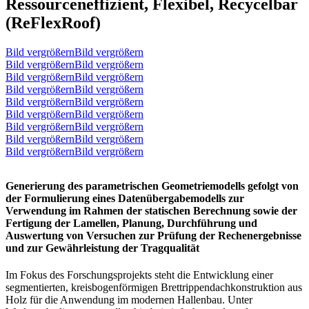
Ressourceneffizient, Flexibel, Recycelbar
(ReFlexRoof)
Bild vergrößernBild vergrößern
Bild vergrößernBild vergrößern
Bild vergrößernBild vergrößern
Bild vergrößernBild vergrößern
Bild vergrößernBild vergrößern
Bild vergrößernBild vergrößern
Bild vergrößernBild vergrößern
Bild vergrößernBild vergrößern
Bild vergrößernBild vergrößern
Generierung des parametrischen Geometriemodells gefolgt von
der Formulierung eines Datenübergabemodells zur
Verwendung im Rahmen der statischen Berechnung sowie der
Fertigung der Lamellen, Planung, Durchführung und
Auswertung von Versuchen zur Prüfung der Rechenergebnisse
und zur Gewährleistung der Tragqualität
Im Fokus des Forschungsprojekts steht die Entwicklung einer
segmentierten, kreisbogenförmigen Brettrippendachkonstruktion aus
Holz für die Anwendung im modernen Hallenbau. Unter