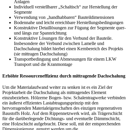
Anlagen
Individuell verstellbarer „Schaltisch“ zur Herstellung der
Segmente
Verwendung von „handhabbaren“ Bauteildimensionen
Bodennahe und leicht erreichbare Herstellungsbedingungen
Konstruktive Detaillösungen zur Fügung der Segmente quer-
und längs zur Spannrichtung
Konstruktive Lösungen für den Verbund der Bauteile.
Insbesondere der Verbund zwischen Lamelle und
Dachschalung bildet hierbei einen Kernbereich des Projekts
(sie mittragen Dachschalung)
Transportbedingung und Abmessungen für einem LKW
Transport und die Kranmontage
Erhöhte Ressourceneffizienz durch mittragende Dachschalung
Um die Materialaufwand weiter zu senken ist es ein Ziel der
Projektarbeit die Dachschalung als mittragendes Element
einzubeziehen. Hölzerne Bogen- bzw. Schalentragwerke verbinden
ein äußerst effizientes Lastabtragungsprinzip mit den
hervorragenden Materialeigenschaften des einzigen regenerativen
Baustoffs Holz. Auf dem Rippennetzwerk wird, als Trägerschicht
für die darüberlegende Dichtungs- und eventuelle Dämmschicht,
eine Holzschicht aufgebracht. Diese soll, mit der entsprechenden
Dimensionierung, genutzt werden um die