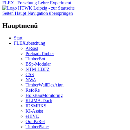
FLEX | Forschung.Lehre.Experiment
Seiten Haupt-Navigation überspringen
Hauptmenü
Start
FLEX.forschung
ARsist
Preload-Timber
TimberBot
BSp-Modular
NTM-HBFZ
CSS
NWA
TimberWallDesAign
RefoRe
HolzBauMonitoring
KLIMA-Dach
IDSMBKS
KI-Assist
eHIVE
OptiPaRef
TimberPlan+