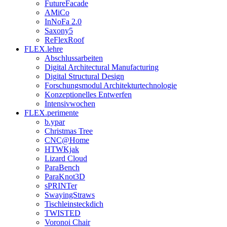
FutureFacade
AMiCo
InNoFa 2.0
Saxony5
ReFlexRoof
FLEX.lehre
Abschlussarbeiten
Digital Architectural Manufacturing
Digital Structural Design
Forschungsmodul Architekturtechnologie
Konzeptionelles Entwerfen
Intensivwochen
FLEX.perimente
b.ypar
Christmas Tree
CNC@Home
HTWKjak
Lizard Cloud
ParaBench
ParaKnot3D
sPRINTer
SwayingStraws
Tischleinsteckdich
TWISTED
Voronoi Chair