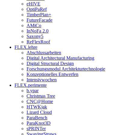
eHIVE
OptiPaRef
TimberPlan+
FutureFacade
AMiCo
InNoFa 2.0
Saxony5
ReFlexRoof
FLEX.lehre
Abschlussarbeiten
Digital Architectural Manufacturing
Digital Structural Design
Forschungsmodul Architekturtechnologie
Konzeptionelles Entwerfen
Intensivwochen
FLEX.perimente
b.ypar
Christmas Tree
CNC@Home
HTWKjak
Lizard Cloud
ParaBench
ParaKnot3D
sPRINTer
SwayingStraws