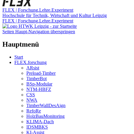
FLEX | Forschung.Lehre.Experiment
Hochschule für Technik, Wirtschaft und Kultur Leipzig
FLEX | Forschung.Lehre.Experiment
Seiten Haupt-Navigation überspringen
Hauptmenü
Start
FLEX.forschung
ARsist
Preload-Timber
TimberBot
BSp-Modular
NTM-HBFZ
CSS
NWA
TimberWallDesAign
RefoRe
HolzBauMonitoring
KLIMA-Dach
IDSMBKS
KI-Assist