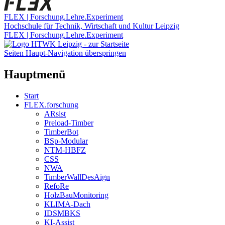
FLEX | Forschung.Lehre.Experiment
Hochschule für Technik, Wirtschaft und Kultur Leipzig
FLEX | Forschung.Lehre.Experiment
Seiten Haupt-Navigation überspringen
Hauptmenü
Start
FLEX.forschung
ARsist
Preload-Timber
TimberBot
BSp-Modular
NTM-HBFZ
CSS
NWA
TimberWallDesAign
RefoRe
HolzBauMonitoring
KLIMA-Dach
IDSMBKS
KI-Assist