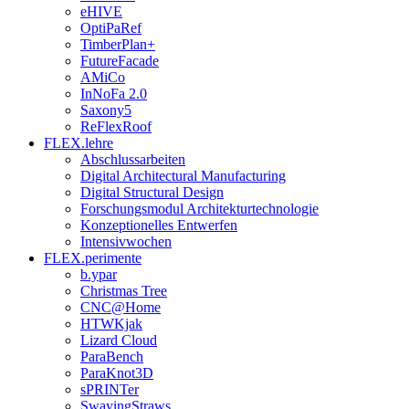
eHIVE
OptiPaRef
TimberPlan+
FutureFacade
AMiCo
InNoFa 2.0
Saxony5
ReFlexRoof
FLEX.lehre
Abschlussarbeiten
Digital Architectural Manufacturing
Digital Structural Design
Forschungsmodul Architekturtechnologie
Konzeptionelles Entwerfen
Intensivwochen
FLEX.perimente
b.ypar
Christmas Tree
CNC@Home
HTWKjak
Lizard Cloud
ParaBench
ParaKnot3D
sPRINTer
SwayingStraws