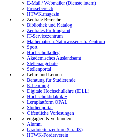
E-Mail / Webmailer (Dienste intern)
Pressebereich
HTWK.magazin
Zentrale Bereiche
Bibliothek und Katalog
Zentrales Prüfungsamt
IT-Servicezentrum
Mathematisch-Naturwissensch. Zentrum
Sport
Hochschulkolleg
Akademisches Auslandsamt
Stellenangebote
Stellenportal
Lehre und Lernen
Beratung für Studierende
E-Learning
Digitale Hochschullehre (IDLL)
Hochschuldidaktik +
Lernplattform OPAL
Studienportal
Öffentliche Vorlesungen
engagiert & verbunden
Alumni
Graduiertenzentrum (GradZ)
HTWK-Förderverein