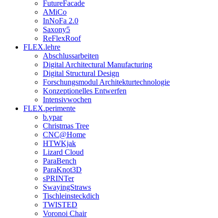
FutureFacade
AMiCo
InNoFa 2.0
Saxony5
ReFlexRoof
FLEX.lehre
Abschlussarbeiten
Digital Architectural Manufacturing
Digital Structural Design
Forschungsmodul Architekturtechnologie
Konzeptionelles Entwerfen
Intensivwochen
FLEX.perimente
b.ypar
Christmas Tree
CNC@Home
HTWKjak
Lizard Cloud
ParaBench
ParaKnot3D
sPRINTer
SwayingStraws
Tischleinsteckdich
TWISTED
Voronoi Chair