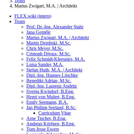
Team
Marius Zwigart, M.A. | Architekt
FLEX.wiki (intern)
Team
Prof. Dr.-Ing. Alexander Stahr
Jana Gentéle
Marius Zwigart, M.A. | Architekt
Martin Dembski, M.Sc.
Chris Meyer, M.Sc.
Cristoph Dijoux, M.Sc.
Felix Schmidt-Kleespies, M.A.
Luisa Sander, M.A.
Stefan Huth, M.A. | Architekt
Dipl.-Ing. Hannes Löschke
Benedikt Adrian, M.Sc.
Dipl.-Ing. Laurenz Andritz
Svenja Kwisdorf, B.Eng.
Henri von Mulert, B.Eng.
Emily Seemann, B.A.
Jan Philipp Seeland, B.Sc.
Curriculum Vitae
Arne Tischer, B.Eng.
Andreas Körfgen, B.Eng.
Tom Jesse Ewers