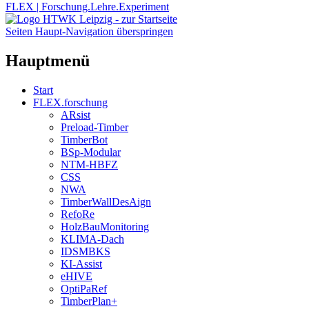
FLEX | Forschung.Lehre.Experiment
Seiten Haupt-Navigation überspringen
Hauptmenü
Start
FLEX.forschung
ARsist
Preload-Timber
TimberBot
BSp-Modular
NTM-HBFZ
CSS
NWA
TimberWallDesAign
RefoRe
HolzBauMonitoring
KLIMA-Dach
IDSMBKS
KI-Assist
eHIVE
OptiPaRef
TimberPlan+