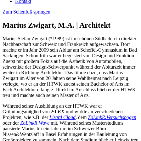
Kontakt
Zum Seitenfuß springen
Marius Zwigart, M.A. | Architekt
Marius Stefan Zwigart (*1989) ist im schönen Südbaden in direkter
Nachbarschaft zur Schweiz und Frankreich aufgewachsen. Dort
machte er im Jahr 2009 sein Abitur am Scheffel-Gymnasium in Bad
Säckingen. Schon früh war er begeistert von Design und Funktion.
Zuerst mit großem Fokus auf die Ästhetik von Automobilen,
schwenkte der Design-Schwerpunkt während der Abiturzeit immer
weiter in Richtung Architektur. Das führte dazu, dass Marius
Zwigart im Alter von 20 Jahren seine Wahlheimat nach Leipzig
verlegte, wo er an der HTWK zuerst seinen Bachelor of Arts im
Fach Architektur erlangte. Direkt im Anschluss blieb er der HTWK
treu und machte auch seinen Master of Arts.
Während seiner Ausbildung an der HTWK war er
Gründungsmitglied von
FLEX
und wirkte an verschiedenen
Projekten, wie z.B. der
Lizard Cloud
, dem
ZoLinkR.Versuchsbogen
oder der
ZoLinkR.Wave
mit. Während seines Masterstudiums
pausierte Marius für ein Jahr um im Schweizer Büro
Nissen&Wentzlaff in Basel Erfahrungen in der Bauleitung von
Großprojekten zu sammeln. Nach dem Studium blieb er Leipzig treu