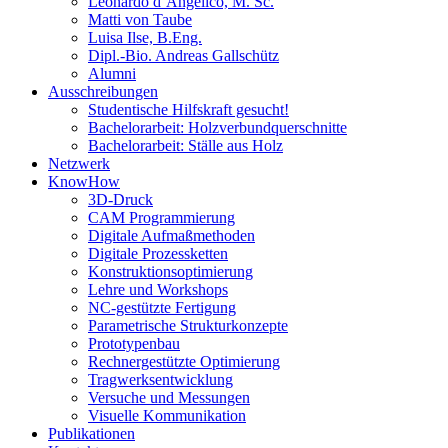
Leonardo d’Angelico, M. Sc.
Matti von Taube
Luisa Ilse, B.Eng.
Dipl.-Bio. Andreas Gallschütz
Alumni
Ausschreibungen
Studentische Hilfskraft gesucht!
Bachelorarbeit: Holzverbundquerschnitte
Bachelorarbeit: Ställe aus Holz
Netzwerk
KnowHow
3D-Druck
CAM Programmierung
Digitale Aufmaßmethoden
Digitale Prozessketten
Konstruktionsoptimierung
Lehre und Workshops
NC-gestützte Fertigung
Parametrische Strukturkonzepte
Prototypenbau
Rechnergestützte Optimierung
Tragwerksentwicklung
Versuche und Messungen
Visuelle Kommunikation
Publikationen