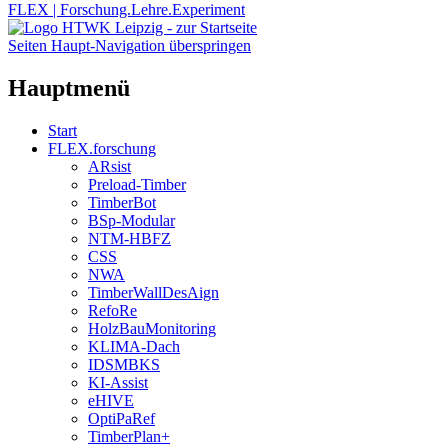
FLEX | Forschung.Lehre.Experiment
Seiten Haupt-Navigation überspringen
Hauptmenü
Start
FLEX.forschung
ARsist
Preload-Timber
TimberBot
BSp-Modular
NTM-HBFZ
CSS
NWA
TimberWallDesAign
RefoRe
HolzBauMonitoring
KLIMA-Dach
IDSMBKS
KI-Assist
eHIVE
OptiPaRef
TimberPlan+