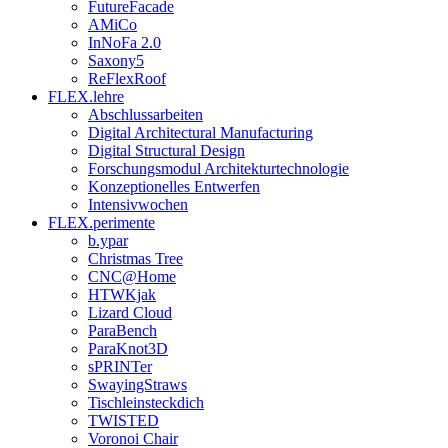
FutureFacade
AMiCo
InNoFa 2.0
Saxony5
ReFlexRoof
FLEX.lehre
Abschlussarbeiten
Digital Architectural Manufacturing
Digital Structural Design
Forschungsmodul Architekturtechnologie
Konzeptionelles Entwerfen
Intensivwochen
FLEX.perimente
b.ypar
Christmas Tree
CNC@Home
HTWKjak
Lizard Cloud
ParaBench
ParaKnot3D
sPRINTer
SwayingStraws
Tischleinsteckdich
TWISTED
Voronoi Chair