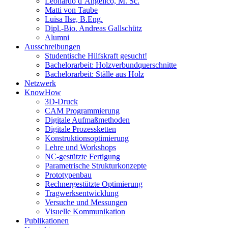
Leonardo d’Angelico, M. Sc.
Matti von Taube
Luisa Ilse, B.Eng.
Dipl.-Bio. Andreas Gallschütz
Alumni
Ausschreibungen
Studentische Hilfskraft gesucht!
Bachelorarbeit: Holzverbundquerschnitte
Bachelorarbeit: Ställe aus Holz
Netzwerk
KnowHow
3D-Druck
CAM Programmierung
Digitale Aufmaßmethoden
Digitale Prozessketten
Konstruktionsoptimierung
Lehre und Workshops
NC-gestützte Fertigung
Parametrische Strukturkonzepte
Prototypenbau
Rechnergestützte Optimierung
Tragwerksentwicklung
Versuche und Messungen
Visuelle Kommunikation
Publikationen