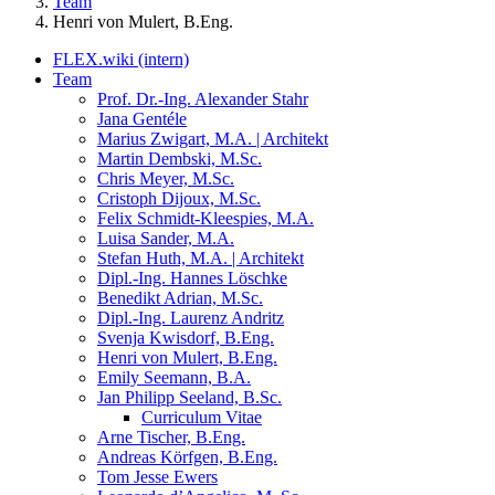
Team
Henri von Mulert, B.Eng.
FLEX.wiki (intern)
Team
Prof. Dr.-Ing. Alexander Stahr
Jana Gentéle
Marius Zwigart, M.A. | Architekt
Martin Dembski, M.Sc.
Chris Meyer, M.Sc.
Cristoph Dijoux, M.Sc.
Felix Schmidt-Kleespies, M.A.
Luisa Sander, M.A.
Stefan Huth, M.A. | Architekt
Dipl.-Ing. Hannes Löschke
Benedikt Adrian, M.Sc.
Dipl.-Ing. Laurenz Andritz
Svenja Kwisdorf, B.Eng.
Henri von Mulert, B.Eng.
Emily Seemann, B.A.
Jan Philipp Seeland, B.Sc.
Curriculum Vitae
Arne Tischer, B.Eng.
Andreas Körfgen, B.Eng.
Tom Jesse Ewers