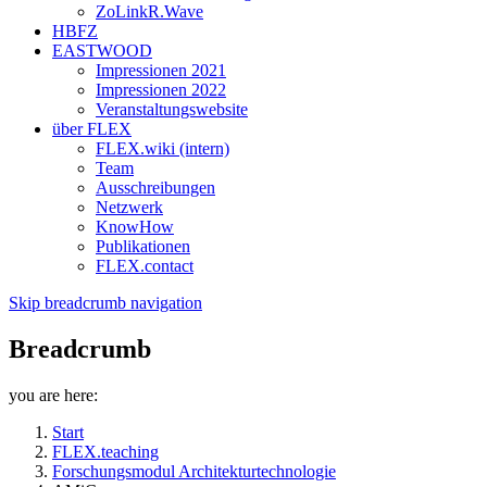
ZoLinkR.Wave
HBFZ
EASTWOOD
Impressionen 2021
Impressionen 2022
Veranstaltungswebsite
über FLEX
FLEX.wiki (intern)
Team
Ausschreibungen
Netzwerk
KnowHow
Publikationen
FLEX.contact
Skip breadcrumb navigation
Breadcrumb
you are here:
Start
FLEX.teaching
Forschungsmodul Architekturtechnologie