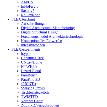
AMiCo
InNoFa 2.0
Saxony5
ReFlexRoof
FLEX.teaching
Ausschreibungen
Digital Architectural Manufacturing
Digital Structural Design
Forschungsmodul Architekturtechnologie
Konzeptionelles Entwerfen
Intensivwochen
FLEX.experiments
b.ypar
Christmas Tree
CNC@Home
HTWKjak
Lizard Cloud
ParaBench
ParaKnot3D
sPRINTer
SwayingStraws
Tischleinsteckdich
TWISTED
Voronoi Chair
ZoLinkR.Versuchsbogen