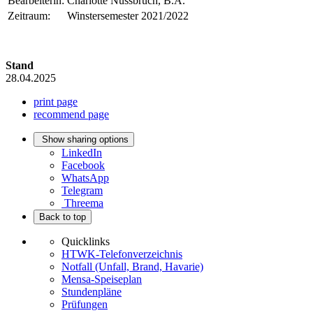
Bearbeiterin:
Charlotte Nussbruch, B.A.
Zeitraum:
Winstersemester 2021/2022
Stand
28.04.2025
print page
recommend page
Show sharing options
LinkedIn
Facebook
WhatsApp
Telegram
Threema
Back to top
Quicklinks
HTWK-Telefonverzeichnis
Notfall (Unfall, Brand, Havarie)
Mensa-Speiseplan
Stundenpläne
Prüfungen