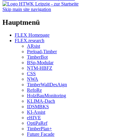
Skip main site navigation
Hauptmenü
FLEX Homepage
FLEX.research
ARsist
Preload-Timber
TimberBot
BSp-Modular
NTM-HBFZ
CSS
NWA
TimberWallDesAign
RefoRe
HolzBauMonitoring
KLIMA-Dach
IDSMBKS
KI-Assist
eHIVE
OptiPaRef
TimberPlan+
Future Facade