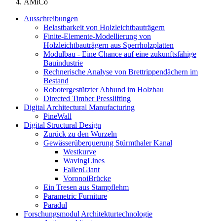
AMiCo
Ausschreibungen
Belastbarkeit von Holzleichtbauträgern
Finite-Elemente-Modellierung von
Holzleichtbauträgern aus Sperrholzplatten
Modulbau - Eine Chance auf eine zukunftsfähige
Bauindustrie
Rechnerische Analyse von Brettrippendächern im
Bestand
Robotergestützter Abbund im Holzbau
Directed Timber Presslifting
Digital Architectural Manufacturing
PineWall
Digital Structural Design
Zurück zu den Wurzeln
Gewässerüberquerung Stürmthaler Kanal
Westkurve
WavingLines
FallenGiant
VoronoiBrücke
Ein Tresen aus Stampflehm
Parametric Furniture
Paradul
Forschungsmodul Architekturtechnologie