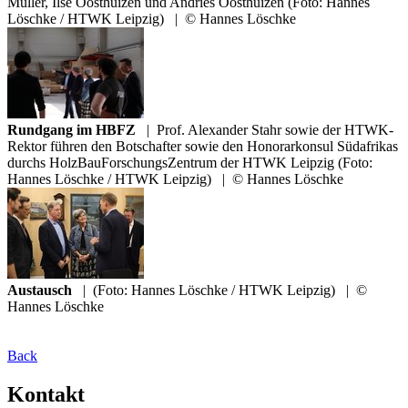
Müller, Ilse Oosthuizen und Andries Oosthuizen (Foto: Hannes
Löschke / HTWK Leipzig)
|
© Hannes Löschke
Rundgang im HBFZ
|
Prof. Alexander Stahr sowie der HTWK-
Rektor führen den Botschafter sowie den Honorarkonsul Südafrikas
durchs HolzBauForschungsZentrum der HTWK Leipzig (Foto:
Hannes Löschke / HTWK Leipzig)
|
© Hannes Löschke
Austausch
|
(Foto: Hannes Löschke / HTWK Leipzig)
|
©
Hannes Löschke
Back
Kontakt