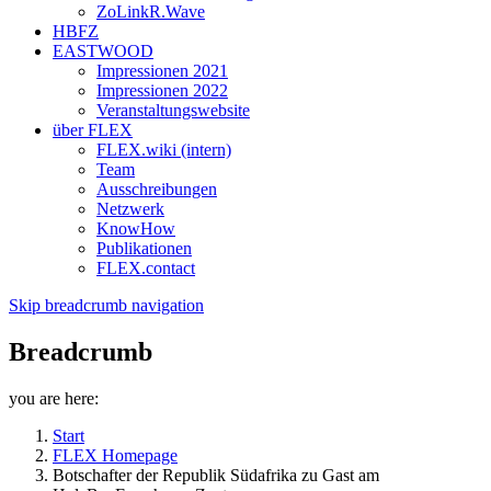
ZoLinkR.Wave
HBFZ
EASTWOOD
Impressionen 2021
Impressionen 2022
Veranstaltungswebsite
über FLEX
FLEX.wiki (intern)
Team
Ausschreibungen
Netzwerk
KnowHow
Publikationen
FLEX.contact
Skip breadcrumb navigation
Breadcrumb
you are here:
Start
FLEX Homepage
Botschafter der Republik Südafrika zu Gast am