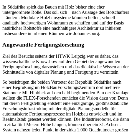
In Südafrika spielt das Bauen mit Holz bisher eine eher
untergeordnete Rolle. Das soll sich – nach Aussage des Botschafters
– ändern: Modulare Holzbausysteme könnten helfen, schnell
qualitativ hochwertigen Wohnraum zu schaffen und auf der Basis
natürlicher Rohstoffe eine nachhaltigere Architektur zu initiieren,
insbesondere in urbanen Räumen wie Johannesburg.
Angewandte Fertigungsforschung
Ziel des Besuchs seitens der HTWK Leipzig war es daher, das
wissenschaftliche Know-how auf dem Gebiet der angewandten
Fertigungsforschung darzustellen und das didaktische Wissen an der
Schnittstelle von digitaler Planung und Fertigung zu vermitteln.
So besichtigen die beiden Vertreter der Republik Südafrika nach
einer Begrüßung im HolzBauForschungsZentrum dort mehrere
Stationen: Mit Hinblick auf den bald beginnenden Bau der Kranlage
stellten die FLEX-Forschenden zunächst die Vision dazu vor. Denn
mit deren Fertigstellung entsteht eine einzigartige, großmaßstäbliche
Forschungsinfrastruktur, mit der digitale Planungsmodelle für
automatisierte Fertigungsprozesse im Holzbau entwickelt und im
Realmaßstab getestet werden können. Die Industrieroboter, die dann
in zirka fünf Metern Höhe hängen, können über ein 31-Achsen-
System nahezu jeden Punkt in der zirka 1.000 Quadratmeter großen