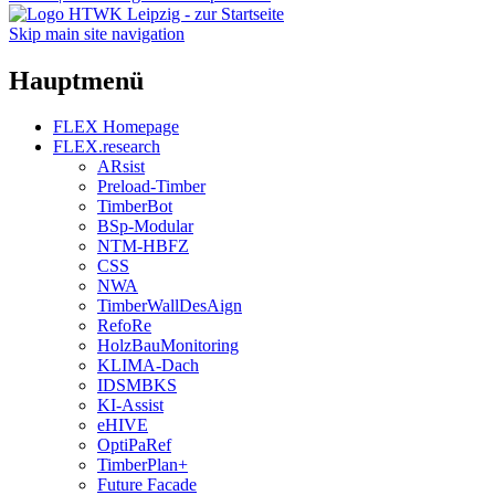
Skip main site navigation
Hauptmenü
FLEX Homepage
FLEX.research
ARsist
Preload-Timber
TimberBot
BSp-Modular
NTM-HBFZ
CSS
NWA
TimberWallDesAign
RefoRe
HolzBauMonitoring
KLIMA-Dach
IDSMBKS
KI-Assist
eHIVE
OptiPaRef
TimberPlan+
Future Facade