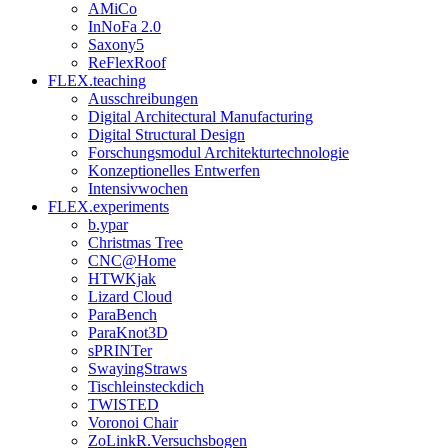
AMiCo
InNoFa 2.0
Saxony5
ReFlexRoof
FLEX.teaching
Ausschreibungen
Digital Architectural Manufacturing
Digital Structural Design
Forschungsmodul Architekturtechnologie
Konzeptionelles Entwerfen
Intensivwochen
FLEX.experiments
b.ypar
Christmas Tree
CNC@Home
HTWKjak
Lizard Cloud
ParaBench
ParaKnot3D
sPRINTer
SwayingStraws
Tischleinsteckdich
TWISTED
Voronoi Chair
ZoLinkR.Versuchsbogen