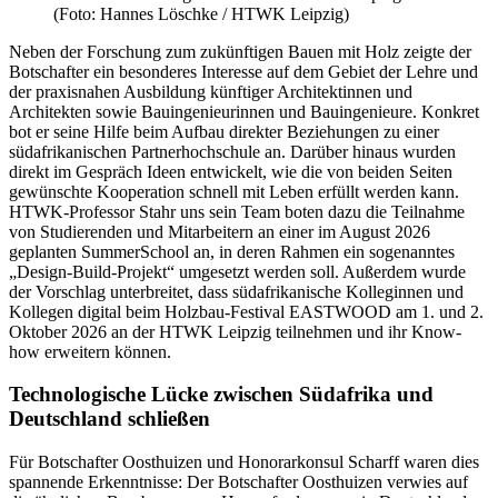
(Foto: Hannes Löschke / HTWK Leipzig)
Neben der Forschung zum zukünftigen Bauen mit Holz zeigte der
Botschafter ein besonderes Interesse auf dem Gebiet der Lehre und
der praxisnahen Ausbildung künftiger Architektinnen und
Architekten sowie Bauingenieurinnen und Bauingenieure. Konkret
bot er seine Hilfe beim Aufbau direkter Beziehungen zu einer
südafrikanischen Partnerhochschule an. Darüber hinaus wurden
direkt im Gespräch Ideen entwickelt, wie die von beiden Seiten
gewünschte Kooperation schnell mit Leben erfüllt werden kann.
HTWK-Professor Stahr uns sein Team boten dazu die Teilnahme
von Studierenden und Mitarbeitern an einer im August 2026
geplanten
SummerSchool
an, in deren Rahmen ein sogenanntes
„
Design-Build
-Projekt“ umgesetzt werden soll. Außerdem wurde
der Vorschlag unterbreitet, dass südafrikanische Kolleginnen und
Kollegen digital beim Holzbau-Festival
EASTWOOD
am 1. und 2.
Oktober 2026 an der HTWK Leipzig teilnehmen und ihr Know-
how erweitern können.
Technologische Lücke zwischen Südafrika und
Deutschland schließen
Für Botschafter Oosthuizen und Honorarkonsul Scharff waren dies
spannende Erkenntnisse: Der Botschafter Oosthuizen verwies auf