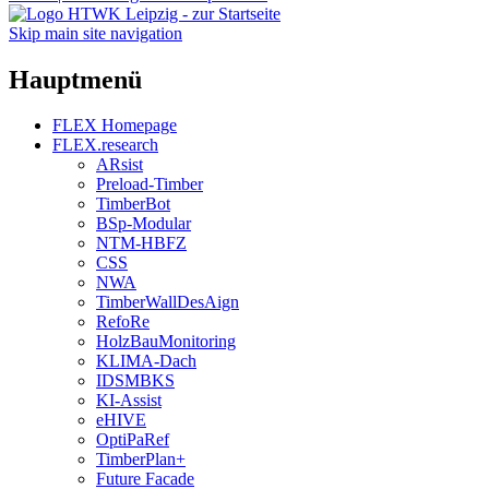
Skip main site navigation
Hauptmenü
FLEX Homepage
FLEX.research
ARsist
Preload-Timber
TimberBot
BSp-Modular
NTM-HBFZ
CSS
NWA
TimberWallDesAign
RefoRe
HolzBauMonitoring
KLIMA-Dach
IDSMBKS
KI-Assist
eHIVE
OptiPaRef
TimberPlan+
Future Facade