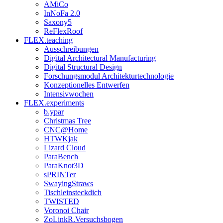
AMiCo
InNoFa 2.0
Saxony5
ReFlexRoof
FLEX.teaching
Ausschreibungen
Digital Architectural Manufacturing
Digital Structural Design
Forschungsmodul Architekturtechnologie
Konzeptionelles Entwerfen
Intensivwochen
FLEX.experiments
b.ypar
Christmas Tree
CNC@Home
HTWKjak
Lizard Cloud
ParaBench
ParaKnot3D
sPRINTer
SwayingStraws
Tischleinsteckdich
TWISTED
Voronoi Chair
ZoLinkR.Versuchsbogen