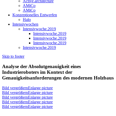
Active.architecture
AMiCo
AMiCo
Konzeptionelles Entwerfen
Halo
Intensivwochen
Intensivwoche.2019
Intensivwoche.2019
Intensivwoche.2019
Intensivwoche.2019
Intensivwoche.2019
Skip to footer
Analyse der Absolutgenauigkeit eines
Industrieroboters im Kontext der
Genauigkeitsanforderungen des modernen Holzbaus
Bild vergrößernEnlarge picture
Bild vergrößernEnlarge picture
Bild vergrößernEnlarge picture
Bild vergrößernEnlarge picture
Bild vergrößernEnlarge picture