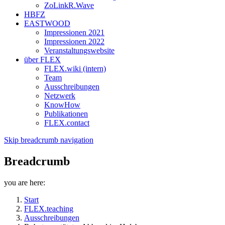
ZoLinkR.Wave
HBFZ
EASTWOOD
Impressionen 2021
Impressionen 2022
Veranstaltungswebsite
über FLEX
FLEX.wiki (intern)
Team
Ausschreibungen
Netzwerk
KnowHow
Publikationen
FLEX.contact
Skip breadcrumb navigation
Breadcrumb
you are here:
Start
FLEX.teaching
Ausschreibungen