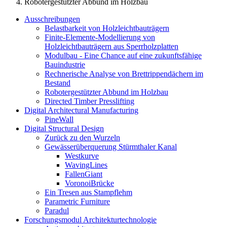
Robotergestützter Abbund im Holzbau
Ausschreibungen
Belastbarkeit von Holzleichtbauträgern
Finite-Elemente-Modellierung von
Holzleichtbauträgern aus Sperrholzplatten
Modulbau - Eine Chance auf eine zukunftsfähige
Bauindustrie
Rechnerische Analyse von Brettrippendächern im
Bestand
Robotergestützter Abbund im Holzbau
Directed Timber Presslifting
Digital Architectural Manufacturing
PineWall
Digital Structural Design
Zurück zu den Wurzeln
Gewässerüberquerung Stürmthaler Kanal
Westkurve
WavingLines
FallenGiant
VoronoiBrücke
Ein Tresen aus Stampflehm
Parametric Furniture
Paradul
Forschungsmodul Architekturtechnologie