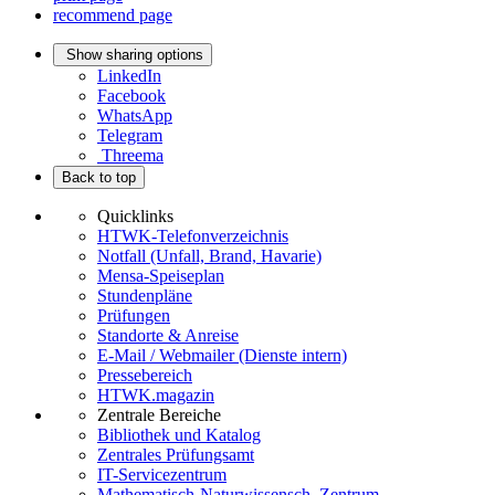
recommend page
Show sharing options
LinkedIn
Facebook
WhatsApp
Telegram
Threema
Back to top
Quicklinks
HTWK-Telefonverzeichnis
Notfall (Unfall, Brand, Havarie)
Mensa-Speiseplan
Stundenpläne
Prüfungen
Standorte & Anreise
E-Mail / Webmailer (Dienste intern)
Pressebereich
HTWK.magazin
Zentrale Bereiche
Bibliothek und Katalog
Zentrales Prüfungsamt
IT-Servicezentrum
Mathematisch-Naturwissensch. Zentrum